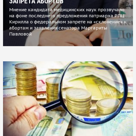
ЗАПРЕТА АБОРТОВ
Мнение кандидата медицинских наук прозвучало
на фоне последнего предложения патриарха РПЦ
Кирилла о федеральном запрете на «склонение» к
абортам и заявления сенатора Маргариты
Павловой