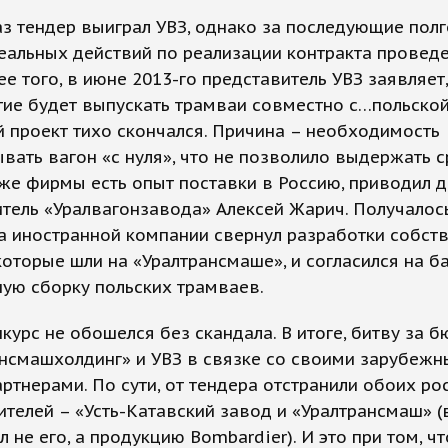
аз тендер выиграл УВЗ, однако за последующие пол
еальных действий по реализации контракта провед
ее того, в июне 2013-го представитель УВЗ заявляет,
ие будет выпускать трамваи совместно с…польской
 проект тихо скончался. Причина – необходимость
вать вагон «с нуля», что не позволило выдержать с
же фирмы есть опыт поставки в Россию, приводил 
тель «Уралвагонзавода» Алексей Жарич. Получалось
а иностранной компании свернул разработки собст
которые шли на «Уралтрансмаше», и согласился на б
ую сборку польских трамваев.
нкурс не обошелся без скандала. В итоге, битву за 
нсмашхолдинг» и УВЗ в связке со своими зарубежн
ртнерами. По сути, от тендера отстранили обоих ро
телей – «Усть-Катавский завод и «Уралтрансмаш» (
 не его, а продукцию Bombardier). И это при том, чт