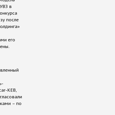
УВЗ в
конкурса
зу после
холдинга»
ами его
нены.
явленный
ь-
ar-КЕВ,
огласовали
ками – по