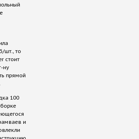
польный
е
ила
/шт., то
r стоит
г-ну
сть прямой
.
дка 100
сборке
меющегося
рамваев и
повлекли
нструкцию