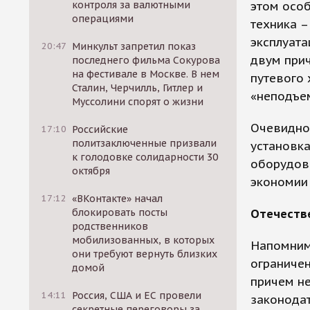
контроля за валютными
этом особ
операциями
техника –
эксплуата
20:47
Минкульт запретил показ
двум прич
последнего фильма Сокурова
на фестивале в Москве. В нем
путевого 
Сталин, Черчилль, Гитлер и
«неподъем
Муссолини спорят о жизни
Очевидно
17:10
Российские
политзаключенные призвали
установка
к голодовке солидарности 30
оборудова
октября
экономии
17:12
«ВКонтакте» начал
блокировать посты
Отечеств
родственников
мобилизованных, в которых
Напомним,
они требуют вернуть близких
ограниче
домой
причем не
14:11
Россия, США и ЕС провели
законодат
секретные переговоры за