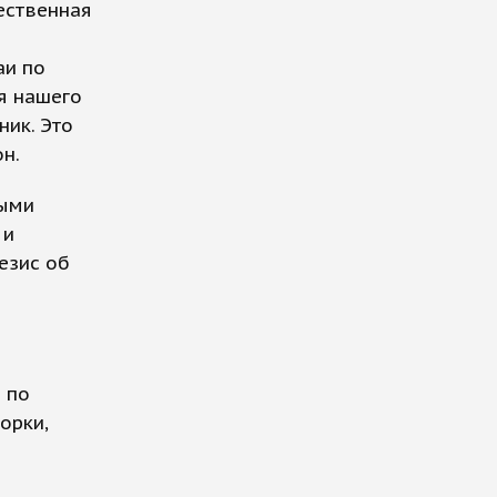
чественная
аи по
я нашего
ник. Это
н.
ными
 и
езис об
 по
орки,