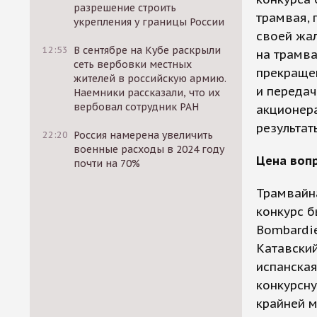
разрешение строить
трамвая, 
укрепления у границы России
своей жал
12:53
В сентябре на Кубе раскрыли
на трамв
сеть вербовки местных
прекращен
жителей в российскую армию.
и передач
Наемники рассказали, что их
вербовал сотрудник РАН
акционера
результат
22:20
Россия намерена увеличить
военные расходы в 2024 году
Цена воп
почти на 70%
Трамвайн
конкурс б
Bombardie
Катавский
испанская
конкурсн
крайней м