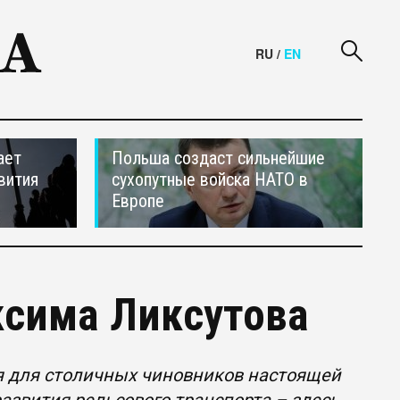
RU
/
EN
ает
Польша создаст сильнейшие
вития
сухопутные войска НАТО в
Европе
сима Ликсутова
я для столичных чиновников настоящей