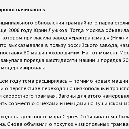
хорошо начиналось
нципиального обновления трамвайного парка стол
ще 2006 году Юрий Лужков. Тогда Москва объявила 
 котором пригласила завод «Уралтрансмаш» (Нижний
то высказывался в пользу российского завода, наз
 поставку 60 машин «хорошими». На тот момент Мо
закупала порядка шестидесяти машин и порядка 20
 модернизировала.
щем году тема расширилась – помимо новых машин 
и о перспективе перехода на низкопольный транспо
 скоростного трамвая. Вагоны для этого намерева
ить совместно с чехами и немцами на Тушинском м
хода на должность мэра Сергея Собянина тема был
а. Снова объявили о покупке низкопольных трамва