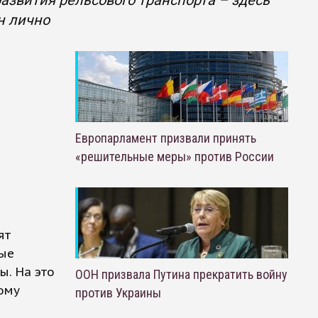
развития рельсового транспорта – здесь
н лично
Европарламент призвали принять
«решительные меры» против России
ят
вые
ы. На это
ООН призвала Путина прекратить войну
ому
против Украины