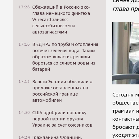
синекуро
17:26
Сбежавший в Россию экс-
глава п
глава немецкого финтеха
Wirecard занялся
сельхозбизнесом и
автозапчастями
17:16
В «ДНР» по трубам отопления
потечет зеленая вода. Таким
образом «власти» решили
бороться со сливом воды из
батарей
17:13
Власти Эстонии объявили о
продаже оставленных на
российской границе
Сегодня м
автомобилей
обществен
трамваи и
14:30
США одобрили поставку
контактны
первой партии оружия
Украине за счет союзников
бросают д
уходят эт
14:24
Гражданина Франции,