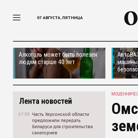
07 АВГУСТА, ПЯТНИЦА
Алкоголь может быть полезен
АвтоВАЗ
людям старше 40 лет
машины
безопас
МОШЕННИЧЕ
Лента новостей
Омс
17:35
Часть Херсонской области
зем
предложили передать
Беларуси для строительства
санаториев