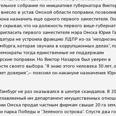
ельное собрание по инициативе губернатора Викто
внесло в устав Омской области поправки, позволи
иона назначить еще одного первого заместителя. Гл
е скрывал, что на должность первого вице-губернат
ригласить первого заместителя мэра Омска Юрия Га
датура не устроила фракцию ЛДПР из-за "неоднозн
мбурга, которая звучала в коррупционных делах", п
демократы тогда единственные не поддержали
рские поправки. Но Виктор Назаров был уверен в
сти своего выбора. "Я знаю этого человека 30 лет, 
ет доверия",— пояснял он накануне назначения Юр
Гамбург не раз оказывался в центре скандалов. В 2
зглавляемый им департамент имущественных отнош
рии Омска продал частным фирмам свыше 20 га зем
и парка Победы и "Зеленого острова". Спустя два г