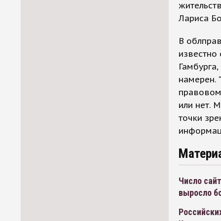
жительств
Лариса Бо
В облправ
известно
Гамбурга,
намерен. 
правовом 
или нет. 
точки зре
информац
Матери
Число сай
выросло бо
Российских