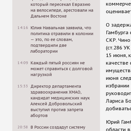
коммерче
который пересекал Евразию
на велосипеде, арестовали на
оценивает
Дальнем Востоке
О задерж
14:16
Юлия Навальная заявила, что
Гамбурга
политика отравили в колонии
— это, по ее словам,
СКР. Чин
подтвердили две
(ст.286 У
лаборатории
15 июня, 
качестве 
14:09
Каждый пятый россиян не
может справиться с долговой
имуществ
нагрузкой
июня след
избрании 
15:33
Директор департамента
здравоохранения ХМАО,
руководи
кандидат медицинских наук
Лариса Б
Алексей Добровольский
добиватьс
выступил против запрета
абортов
Юрий Гам
20:58
В России создадут систему
области в