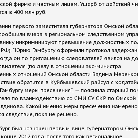
ской фирме и частным лицам. Ущерб от действий ч
ся в 400 млн руб.
ании первого заместителя губернатора Омской обл
 сообщили вчера в региональном следственном упр
овнику инкриминируют превышение должностных п
К РФ). "Юрию Гамбургу оформили протокол задержа
когда он по приглашению следователей явился на д
свидетеля (по делу в отношении экс-министра
енных отношений Омской области Вадима Меренков
ствие обратится в Куйбышевский райсуд с ходатай
Гамбургу меры пресечения", — пояснила старший п
теля по взаимодействию со СМИ СУ СКР по Омской 
олдинова. Какой именно меры пресечения намерено
я следствие, пока не решено.
бург был назначен первым вице-губернатором Омс
 конце 2012 года, после того как региональное