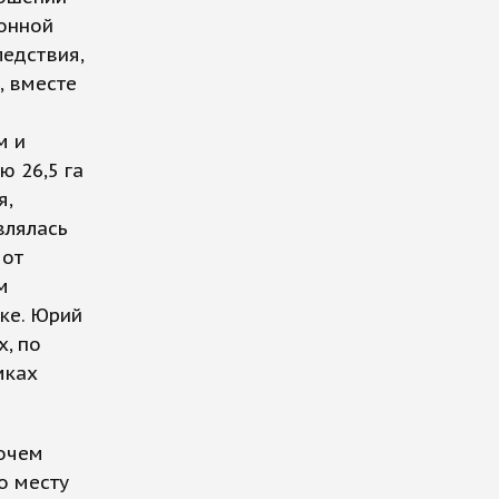
онной
ледствия,
, вместе
м и
 26,5 га
я,
влялась
 от
м
ке. Юрий
х, по
мках
бочем
о месту