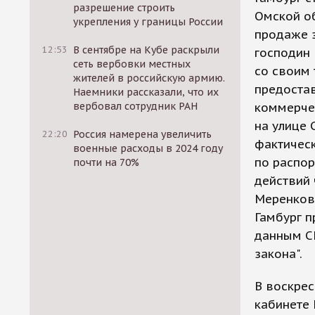
разрешение строить
Омской о
укрепления у границы России
продаже з
12:53
В сентябре на Кубе раскрыли
господин 
сеть вербовки местных
со своим
жителей в российскую армию.
предоста
Наемники рассказали, что их
вербовал сотрудник РАН
коммерче
на улице 
22:20
Россия намерена увеличить
фактическ
военные расходы в 2024 году
по распо
почти на 70%
действий 
Меренков 
Гамбург п
данным СК
закона".
В воскрес
кабинете 