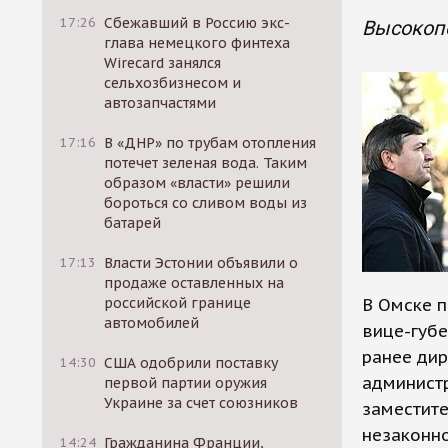
17:26
Сбежавший в Россию экс-
Высокоп
глава немецкого финтеха
Wirecard занялся
сельхозбизнесом и
автозапчастями
17:16
В «ДНР» по трубам отопления
потечет зеленая вода. Таким
образом «власти» решили
бороться со сливом воды из
батарей
17:13
Власти Эстонии объявили о
продаже оставленных на
российской границе
В Омске 
автомобилей
вице-губе
ранее ди
14:30
США одобрили поставку
администр
первой партии оружия
Украине за счет союзников
заместит
незаконно
14:24
Гражданина Франции,