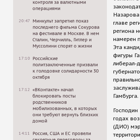
контроля за валютными
законодат
операциями
Назарова 
20:47
Минкульт запретил показ
главе рег
последнего фильма Сокурова
региона н
на фестивале в Москве. В нем
намерен п
Сталин, Черчилль, Гитлер и
Муссолини спорят о жизни
Эта канди
фигуры Га
17:10
Российские
либерал-
политзаключенные призвали
к голодовке солидарности 30
губернато
октября
правильно
заслужива
17:12
«ВКонтакте» начал
Гамбурга.
блокировать посты
родственников
мобилизованных, в которых
Господин 
они требуют вернуть близких
годах во
домой
(ДИО) мэ
14:11
Россия, США и ЕС провели
территори
секретные переговоры за