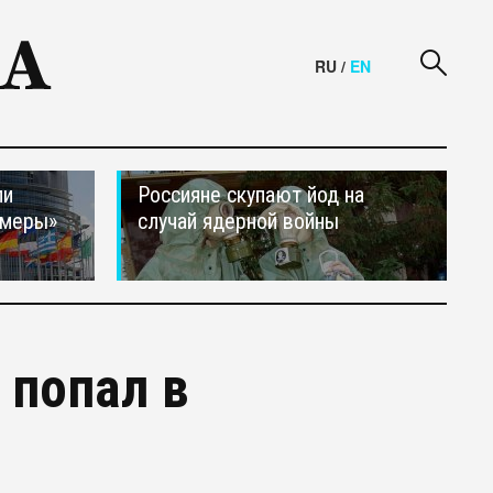
RU
/
EN
ли
Россияне скупают йод на
 меры»
случай ядерной войны
 попал в