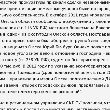
бластной прокуратуры признали сделки незаконными
ие приватизации земельные участки были возвращ
ьную собственность. В октябре 2011 года управле
о Омской области сообщило о возбуждении уголовн
ранения (ст. 116 УК РФ) местного бизнесмена Валер
а в одном из охотугодий Омской области. Пострад
что во время охоты был обстрелян группой лиц, сре
был вице-мэр Омска Юрий Гамбург. Однако позже п
 новое уголовное дело в отношении господина Не
ю охоту (ст. 258 УК РФ), судом он был приговорен к
0 тыс. руб. В 2012 году по указанию экс-губернатор
еонида Полежаева (срок полномочий истек в мае 2
аммы приватизации мэрии Омска, подготовленной Д
 здания четырех городских рынков, предлагаемые
по цене вдесятеро меньше рыночной".
е в региональном управлении СКР "Ъ" пояснили, ч
стал вторым после экс-министра имущественных от