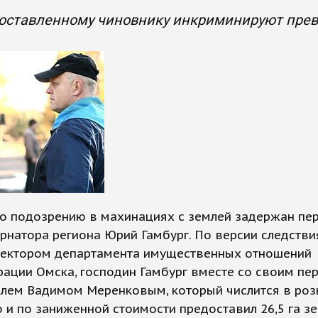
оставленному чиновнику инкриминируют пре
по подозрению в махинациях с землей задержан пе
рнатора региона Юрий Гамбург. По версии следстви
ректором департамента имущественных отношений
ации Омска, господин Гамбург вместе со своим пе
елем Вадимом Меренковым, который числится в роз
 и по заниженной стоимости предоставил 26,5 га з