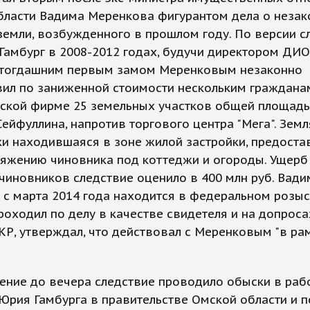
бласти Вадима Меренкова фигурантом дела о незак
емли, возбужденного в прошлом году. По версии с
Гамбург в 2008-2012 годах, будучи директором ДИО
 тогдашним первым замом Меренковым незаконно
вил по заниженной стоимости нескольким граждана
ской фирме 25 земельных участков общей площадью
Сейфуллина, напротив торгового центра "Мега". Земл
и находившаяся в зоне жилой застройки, предоста
ряжению чиновника под коттеджи и огороды. Ущерб
чиновников следствие оценило в 400 млн руб. Вади
с марта 2014 года находится в федеральном розыс
роходил по делу в качестве свидетеля и на допроса
Р, утверждал, что действовал с Меренковым "в ра
ение до вечера следствие проводило обыски в ра
Юрия Гамбурга в правительстве Омской области и п