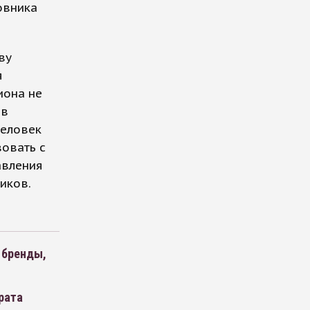
овника
ву
я
иона не
 в
человек
вовать с
авления
иков.
 бренды,
рата