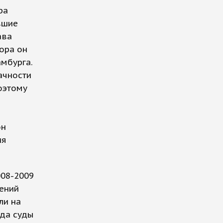
ра
вшие
ава
ора он
мбурга.
ачности
оэтому
он
ия
008-2009
ений
ли на
ода суды