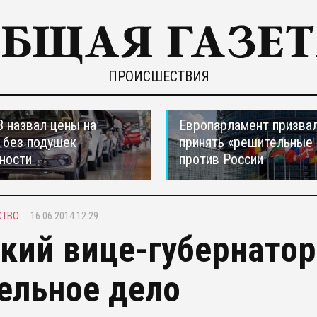
ПРОИСШЕСТВИЯ
 назвал цены на
Европарламент призва
 без подушек
принять «решительные
ности
против России
СТВО
16.06.2014 12:29
кий вице-губернатор
ельное дело