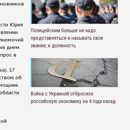
иновников
асти Юрия
Полицейским больше не надо
авлении
представляться и называть свое
олномочий
звание, и должность
ния днем
опрос в
а). 17
ством об
омощник
области
Война с Украиной отбросила
российскую экономику на 4 года назад
кой