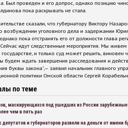
а. Был проведен и его допрос, однако позицию чин
лдинова пока раскрывать не стала.
ительстве сказали, что губернатору Виктору Назаро
 о возбуждении уголовного дела и задержании Юри
 однако пока отстранять его от должности глава рег
"Сейчас идут следственные мероприятия. Мы живем
государстве, и только суд может решить, виновен 
Мы будем ждать завершения расследования и дейст
ния буквы закона",— заявил начальник главного упр
ионной политики Омской области Сергей Корабельн
алы по теме
тов, маскирующихся под ушедших из России зарубежные
лее чем в пять раз
 депутатов и губернаторов развели на деньги от имени б