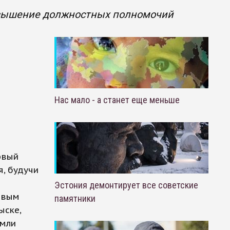
вышение должностных полномочий
Нас мало - а станет еще меньше
рвый
я, будучи
Эстония демонтирует все советские
рвым
памятники
ыске,
емли