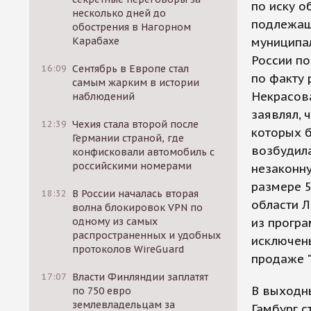
по иску о
несколько дней до
подлежащ
обострения в Нагорном
Карабахе
муниципал
России п
16:09
Сентябрь в Европе стал
по факту 
самым жарким в истории
Некрасов
наблюдений
заявлял, 
12:39
Чехия стала второй после
которых 
Германии страной, где
возбудила
конфисковали автомобиль с
российскими номерами
незаконну
размере 5
18:32
В России началась вторая
области Л
волна блокировок VPN по
одному из самых
из прогр
распространенных и удобных
исключены
протоколов WireGuard
продаже "
17:07
Власти Финляндии заплатят
В выходны
по 750 евро
землевладельцам за
Гамбург 