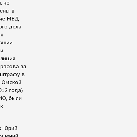
, не
ены в
ние МВД
ого дела
ия
авший
ди
олиция
красова за
 штрафу в
а Омской
012 года)
ИО, были
 к
то Юрий
ношений