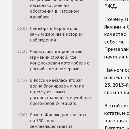
несколько дней до
РЖД.
обострения в Нагорном
Карабахе
Почему мы
Якунин и 
16:09
Сентябрь в Европе стал
качество 
самым жарким в истории
наблюдений
себя: мы 
Примерам
12:39
Чехия стала второй после
начиная с
Германии страной, где
конфисковали автомобиль с
российскими номерами
Начнем со
излома ра
18:32
В России началась вторая
23, 2013-
волна блокировок VPN по
одному из самых
сломавших
распространенных и удобных
протоколов WireGuard
В этой си
кстати, и
17:07
Власти Финляндии заплатят
вагонных 
по 750 евро
землевладельцам за
Депутат, 