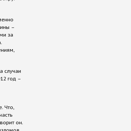
менно
чины –
ми за
.
ениям,
а случаи
12 год –
. Что,
часть
ворит он.
 изломов