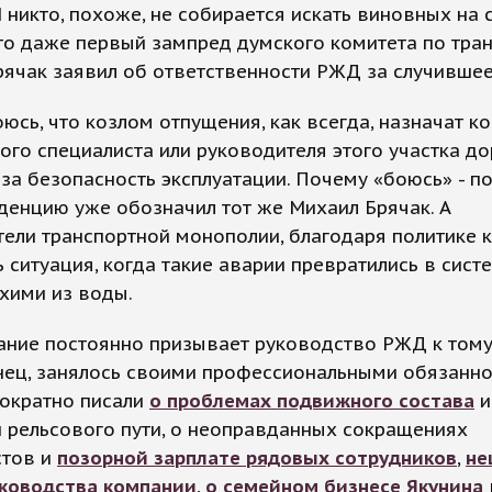
И никто, похоже, не собирается искать виновных на 
то даже первый зампред думского комитета по тра
ячак заявил об ответственности РЖД за случившее
юсь, что козлом отпущения, как всегда, назначат к
ого специалиста или руководителя этого участка до
за безопасность эксплуатации. Почему «боюсь» - п
денцию уже обозначил тот же Михаил Брячак. А
ели транспортной монополии, благодаря политике 
 ситуация, когда такие аварии превратились в систе
хими из воды.
ание постоянно призывает руководство РЖД к тому
нец, занялось своими профессиональными обязанно
ократно писали
о проблемах подвижного состава
и
 рельсового пути, о неоправданных сокращениях
стов и
позорной зарплате рядовых сотрудников
,
не
уководства компании
,
о семейном бизнесе Якунина