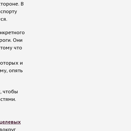
стороне. В
нспорту
ся.
онкретного
роги. Они
отому что
которых и
му, опять
, чтобы
стями.
целевых
вокруг