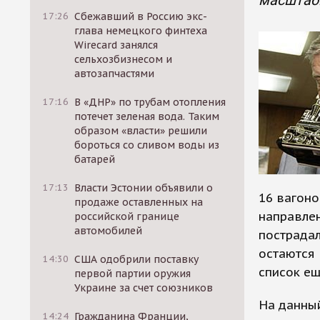
масштабн
17:26
Сбежавший в Россию экс-
глава немецкого финтеха
Wirecard занялся
сельхозбизнесом и
автозапчастями
17:16
В «ДНР» по трубам отопления
потечет зеленая вода. Таким
образом «власти» решили
бороться со сливом воды из
батарей
17:13
Власти Эстонии объявили о
16 вагоно
продаже оставленных на
направлен
российской границе
автомобилей
пострада
остаются 
14:30
США одобрили поставку
список ещ
первой партии оружия
Украине за счет союзников
На данны
14:24
Гражданина Франции,