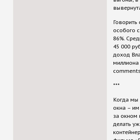
вывернута
Говорить 
особого с
86%. Сред
45 000 ру
доход Вла
миллиона 
comments
***
Когда мы 
окна – им
за окном 
делать уж
контейнер