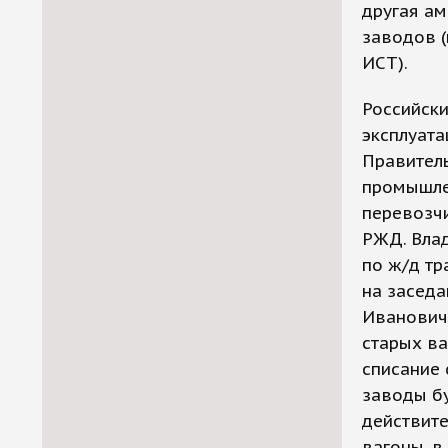
другая ам
заводов (
ИСТ).
Российски
эксплуата
Правитель
промышле
перевозч
РЖД. Влад
по ж/д тр
на заседа
Иванович
старых ва
списание 
заводы бу
действите
вагоны, в