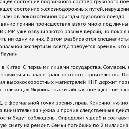
ащее состояние подвижного состава грузового пое
ащее состояние железнодорожных путей, нарушени
 членов локомотивной бригады грузового поезда.
ование причин происшествия взято мною под личны
 В СМИ уже озвучиваются разные версии, но пока я 
ть ни одну из них. В этом разбираются специалисты,
нальной экспертизы всегда требуется время». Это
Якунин.
 в Китае. С первыми лицами государства. Согласен, 
 поучиться в плане транспортного строительства. П
ия высокоскоростных магистралей КНР держит пер
о только для Якунина эта китайская поездка - не в к
, с формальной точки зрения, прав. Конечно, нужно
а внимательная нужна и прочие следственные дейст
сти будут соблюдены. Определят ущерб и составя
ю смету на ремонт. Семьи погибших по 2 миллиона