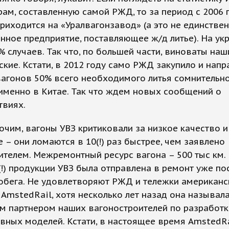
ам, составленную самой РЖД, то за период с 2006 
приходится на «Уралвагонзавод» (а это не единстве
нное предприятие, поставляющее ж/д литье). На ук
% случаев. Так что, по большей части, виноваты наш
ские. Кстати, в 2012 году само РЖД закупило и нап
вагонов 50% всего необходимого литья сомнительн
именно в Китае. Так что ждем новых сообщений о
твиях.
чим, вагоны УВЗ критиковали за низкое качество и
 – они ломаются в 10(!) раз быстрее, чем заявлено
телем. Межремонтный ресурс вагона – 500 тыс км.
!) продукции УВЗ была отправлена в ремонт уже по
обега. Не удовлетворяют РЖД и тележки американс
AmstedRail, хотя несколько лет назад она называла
м партнером наших вагоностроителей по разработк
вных моделей. Кстати, в настоящее время AmstedRa