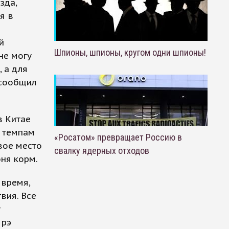
зда,
я в
й
Шпионы, шпионы, кругом одни шпионы!
не могу
 а для
 сообщил
в Китае
о темпам
«Росатом» превращает Россию в
вое место
свалку ядерных отходов
оня корм.
 время,
вия. Все
т
 рэ