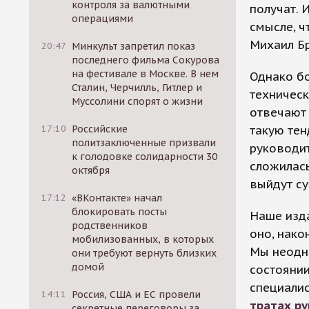
контроля за валютными
получат. 
операциями
смысле, ч
Михаил Бр
20:47
Минкульт запретил показ
последнего фильма Сокурова
на фестивале в Москве. В нем
Однако бо
Сталин, Черчилль, Гитлер и
техническ
Муссолини спорят о жизни
отвечают 
17:10
Российские
такую тен
политзаключенные призвали
руководит
к голодовке солидарности 30
сложилась
октября
выйдут су
17:12
«ВКонтакте» начал
блокировать посты
Наше изд
родственников
оно, нако
мобилизованных, в которых
Мы неодн
они требуют вернуть близких
домой
состоянии
специали
14:11
Россия, США и ЕС провели
тратах р
секретные переговоры за