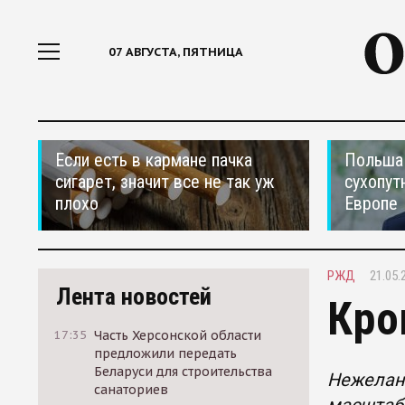
07 АВГУСТА, ПЯТНИЦА
Если есть в кармане пачка
Польша 
сигарет, значит все не так уж
сухопут
плохо
Европе
РЖД
21.05.
Лента новостей
Кро
17:35
Часть Херсонской области
предложили передать
Беларуси для строительства
Нежелан
санаториев