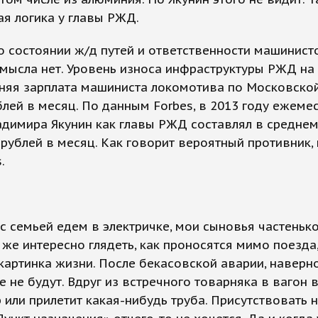
я логика у главы РЖД.
о состоянии ж/д путей и ответственности машинист
мысла нет. Уровень износа инфраструктуры РЖД на 
няя зарплата машиниста локомотива по Московско
блей в месяц. По данным Forbes, в 2013 году ежеме
димира Якунин как главы РЖД составлял в среднем
рублей в месяц. Как говорит вероятный противник,
.
с семьей едем в электричке, мои сыновья частенько
 же интересно глядеть, как проносятся мимо поезда
картинка жизни. После бекасовской аварии, наверно
е не будут. Вдруг из встречного товарняка в вагон 
 или прилетит какая-нибудь труба. Присутствовать н