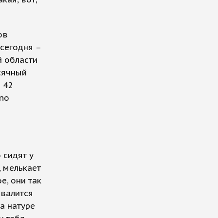
ов
сегодня –
й области
сячный
 42
 no
 сидят у
, мелькает
е, они так
ввалится
а натуре