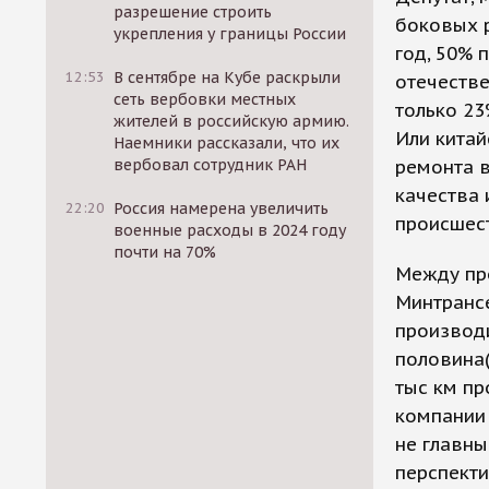
разрешение строить
боковых р
укрепления у границы России
год, 50% 
12:53
В сентябре на Кубе раскрыли
отечестве
сеть вербовки местных
только 23
жителей в российскую армию.
Или китай
Наемники рассказали, что их
вербовал сотрудник РАН
ремонта 
качества 
22:20
Россия намерена увеличить
происшес
военные расходы в 2024 году
почти на 70%
Между про
Минтрансе
производи
половина(
тыс км пр
компании 
не главны
перспекти