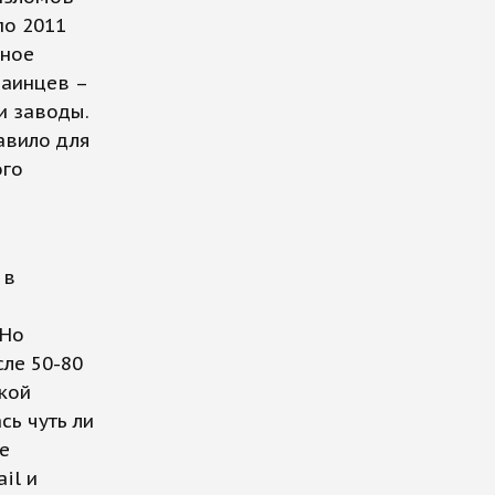
по 2011
нное
раинцев –
и заводы.
равило для
ого
 в
 Но
сле 50-80
кой
сь чуть ли
е
il и