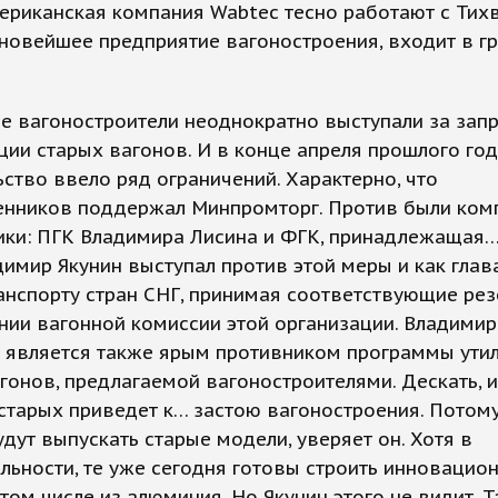
ериканская компания Wabtec тесно работают с Тих
новейшее предприятие вагоностроения, входит в г
е вагоностроители неоднократно выступали за зап
ции старых вагонов. И в конце апреля прошлого го
ство ввело ряд ограничений. Характерно, что
нников поддержал Минпромторг. Против были ком
ики: ПГК Владимира Лисина и ФГК, принадлежащая
имир Якунин выступал против этой меры и как глав
анспорту стран СНГ, принимая соответствующие ре
нии вагонной комиссии этой организации. Владимир
 является также ярым противником программы ути
гонов, предлагаемой вагоностроителями. Дескать, 
старых приведет к… застою вагоностроения. Потому
дут выпускать старые модели, уверяет он. Хотя в
льности, те уже сегодня готовы строить инновацио
 том числе из алюминия. Но Якунин этого не видит. Та