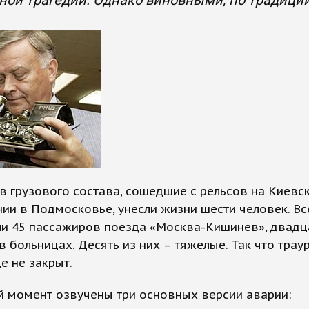
ой трагедии. Однако виновными, по традиции
в грузового состава, сошедшие с рельсов на Киевс
ии в Подмосковье, унесли жизни шести человек. Вс
ли 45 пассажиров поезда «Москва-Кишинев», двадц
в больницах. Десять из них – тяжелые. Так что трау
е не закрыт.
й момент озвучены три основных версии аварии: