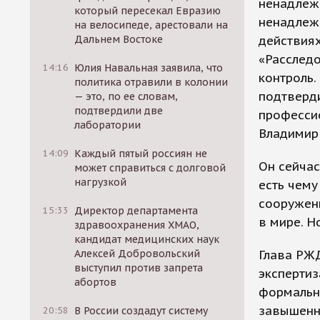
ненадлеж
который пересекал Евразию
ненадлеж
на велосипеде, арестовали на
Дальнем Востоке
действиях
«Расслед
14:16
Юлия Навальная заявила, что
контроль.
политика отравили в колонии
подтверди
— это, по ее словам,
подтвердили две
профессио
лаборатории
Владимир 
14:09
Каждый пятый россиян не
Он сейчас
может справиться с долговой
нагрузкой
есть чему
сооружен
15:33
Директор департамента
в мире. Н
здравоохранения ХМАО,
кандидат медицинских наук
Алексей Добровольский
Глава РЖД
выступил против запрета
экспертиз
абортов
формально
завышенну
20:58
В России создадут систему