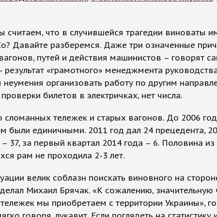
 считаем, что в случившейся трагедии виноваты и
Со? Давайте разберемся. Даже три означенные при
вагонов, путей и действия машинистов – говорят са
– результат «грамотного» менеджмента руководства
 неумения организовать работу по другим направл
 проверки билетов в электричках, нет числа.
 сломанных тележек и старых вагонов. До 2006 год
м были единичными. 2011 год дал 24 прецедента, 20
й – 37, за первый квартал 2014 года – 6. Половина из
ся рам не проходила 2-3 лет.
туации велик соблазн поискать виновного на стороне
 сделал Михаил Брячак. «К сожалению, значительную 
тележек мы приобретаем с территории Украины», го
мягко говоря, лукавит. Если поглядеть на статистику