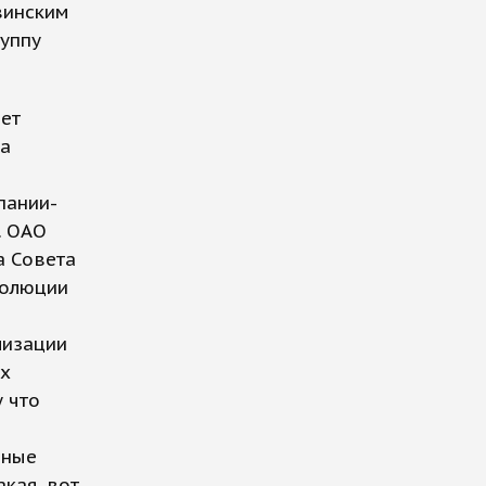
винским
руппу
рет
да
пании-
… ОАО
а Совета
золюции
лизации
их
 что
нные
кая, вот,