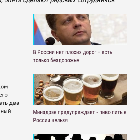
, опять сделают рядовых сотрудников
В России нет плохих дорог – есть
только бездорожье
ком
его
ать два
рный
Минздрав предупреждает - пиво пить в
России нельзя