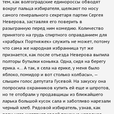
тем, как волгоградские единороссы обводят
вокруг пальца избирателя, щелкают по носу
самого генерального секретаря партии Сергея
Неверова, заставляя его поверить в
разыгранную перед ним комедию. Количество
принятого на грудь спиртного оправданием для
«храбрых Портняжек» служить не может, потому
что сама же народная избранница тут же
признается, как после отъезда Неверова выпила
полторы бутылки коньяка. Одна, сидя на берегу
ерика. «… А так, я села на ерике, у меня было
яблоко, помидор и вот столько колбасы», —
слышен голос депутата Гусевой. На закуску она
попросила охранников купить ей еще и шпротов,
но те отобрали у продавщицы из ближайшего
ларька большой кусок сала и заботливо нарезали
черный хлеб. Рядовой избиратель, узнав, как