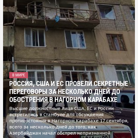
В МИРЕ
РОССИЯ, США И ЕС ПРОВЕЛИ СЕКРЕТНЫЕ
ПЕРЕГОВОРЫ ЗА НЕСКОЛЬКО ДНЕЙ ДО
ОБОСТРЕНИЯ В НАГОРНОМ КАРАБАХЕ
Высшие должностные лица США, ЕС и России
встретились в Стамбуле для обсуждения
противостояния в Нагорном Карабахе 17 сентября,
всего за несколько дней до того, как
Азербайджан начал обстрел непризнанной