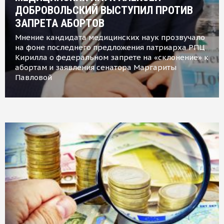
ДОБРОВОЛЬСКИЙ ВЫСТУПИЛ ПРОТИВ
ЗАПРЕТА АБОРТОВ
Мнение кандидата медицинских наук прозвучало
на фоне последнего предложения патриарха РПЦ
Кирилла о федеральном запрете на «склонение» к
абортам и заявления сенатора Маргариты
Павловой