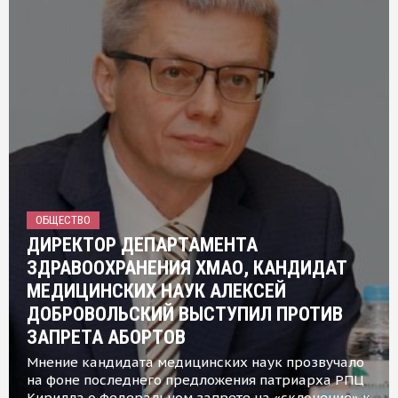
ОБЩЕСТВО
ДИРЕКТОР ДЕПАРТАМЕНТА
ЗДРАВООХРАНЕНИЯ ХМАО, КАНДИДАТ
МЕДИЦИНСКИХ НАУК АЛЕКСЕЙ
ДОБРОВОЛЬСКИЙ ВЫСТУПИЛ ПРОТИВ
ЗАПРЕТА АБОРТОВ
Мнение кандидата медицинских наук прозвучало
на фоне последнего предложения патриарха РПЦ
Кирилла о федеральном запрете на «склонение» к