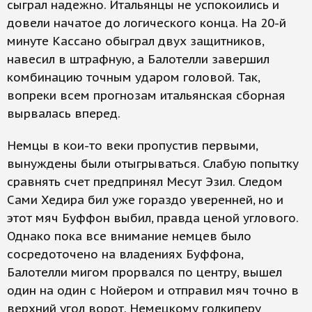
сыграл надежно. Итальянцы не успокоились и
довели начатое до логического конца. На 20-й
минуте Кассано обыграл двух защитников,
навесил в штрафную, а Балотелли завершил
комбинацию точным ударом головой. Так,
вопреки всем прогнозам итальянская сборная
вырвалась вперед.
Немцы в кои-то веки пропустив первыми,
вынуждены были отыгрываться. Слабую попытку
сравнять счет предпринял Месут Эзил. Следом
Сами Хедира бил уже гораздо уверенней, но и
этот мяч Буффон выбил, правда ценой углового.
Однако пока все внимание немцев было
сосредоточено на владениях Буффона,
Балотелли мигом прорвался по центру, вышел
один на один с Нойером и отправил мяч точно в
верхний угол ворот. Немецкому голкиперу