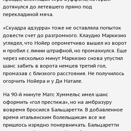
дотянулся до летевшего прямо под
перекладиной мяча.
«Скуадра адзурра» тоже не оставляла попыток
довести счет до разгромного. Клаудио Маркизио
углядел, что Нойер опрометчиво вышел из ворот
и пробил с линии штрафной, но промахнулся. Еще
через несколько минут Маркизио снова упустил
шанс забить в ворота немцев третий гол,
промазав с близкого расстояния. Не получилось
огорчить Нойера и у Ди Натале.
На 90-й минуте Матс Хуммельс имел шанс
оформить «гол престижа», но на амбразуру
вовремя бросился Бальцаретти. В добавленное
время итальянским болельщикам все же
пришлось изрядно понервничать. Бальцаретти