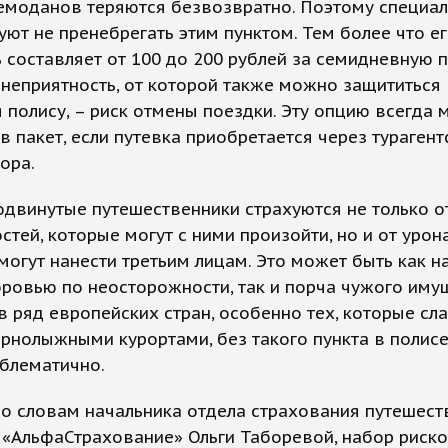
чемоданов теряются безвозвратно. Поэтому специа
ют не пренебрегать этим пунктом. Тем более что е
 составляет от 100 до 200 рублей за семидневную п
неприятность, от которой также можно защититься
 полису, – риск отмены поездки. Эту опцию всегда
в пакет, если путевка приобретается через турагент
ора.
двинутые путешественники страхуются не только о
стей, которые могут с ними произойти, но и от урон
могут нанести третьим лицам. Это может быть как н
ровью по неосторожности, так и порча чужого иму
в ряд европейских стран, особенно тех, которые сл
рнолыжными курортами, без такого пункта в полисе
блематично.
по словам начальника отдела страхования путешес
«АльфаСтрахование» Ольги Таборевой, набор риско