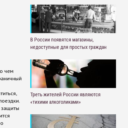
В России появятся магазины,
недоступные для простых граждан
 о чем
раничный
титься,
Треть жителей России являются
поездки.
«тихими алкоголиками»
й защиты
ится
но