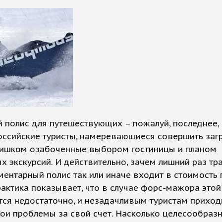
 полис для путешествующих – пожалуй, последнее,
оссийские туристы, намеревающиеся совершить заг
лишком озабоченные выбором гостиницы и планом
х экскурсий. И действительно, зачем лишний раз тра
ментарный полис так или иначе входит в стоимость 
актика показывает, что в случае форс-мажора это
ся недостаточно, и незадачливым туристам приход
ои проблемы за свой счет. Насколько целесообраз