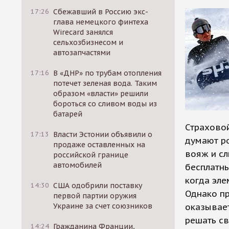
17:26
Сбежавший в Россию экс-
глава немецкого финтеха
Wirecard занялся
сельхозбизнесом и
автозапчастями
17:16
В «ДНР» по трубам отопления
потечет зеленая вода. Таким
образом «власти» решили
бороться со сливом воды из
батарей
Страховой
17:13
Власти Эстонии объявили о
думают р
продаже оставленных на
вояж и с
российской границе
автомобилей
бесплатны
когда эле
14:30
США одобрили поставку
Однако пр
первой партии оружия
Украине за счет союзников
оказывает
решать св
14:24
Гражданина Франции,