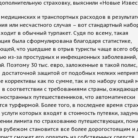
дополнительную страховку, выяснили «Новые Извес
медицинских и транспортных расходов в результат
ия или несчастного случая – вот стандартный набор
ходит в обычный турпакет. Судя по всему, такая
ция была сформулирована благодаря статистике,
ющей, что ушедшие в отрыв туристы чаще всего о
ю из-за простудных и инфекционных заболеваний,
й. Поэтому 30 тыс. евро, заложенные в такой полис,
 достаточной защитой от подобных мелких неприят
 коррективы как по сумме, так и по набору опций 
я в соответствии с требованиями страны, ожидающ
ностранных путешественников, что автоматически
тся турфирмой. Более того, в последнее время стр
 услуги которых входят в стоимость путевки, заду
ении лимита по страхованию путешествующих, пони
а рубежом становится все более дорогостоящим и 
рист сможет его оплатить из собственных средств.