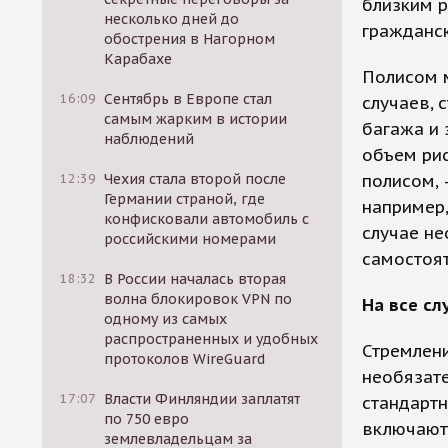
близким р
несколько дней до
гражданск
обострения в Нагорном
Карабахе
Полисом 
16:09
Сентябрь в Европе стал
случаев, 
самым жарким в истории
багажа и 
наблюдений
объем ри
12:39
Чехия стала второй после
полисом, 
Германии страной, где
например,
конфисковали автомобиль с
случае не
российскими номерами
самостоят
18:32
В России началась вторая
волна блокировок VPN по
На все сл
одному из самых
распространенных и удобных
Стремлени
протоколов WireGuard
необязате
17:07
Власти Финляндии заплатят
стандартн
по 750 евро
включают 
землевладельцам за