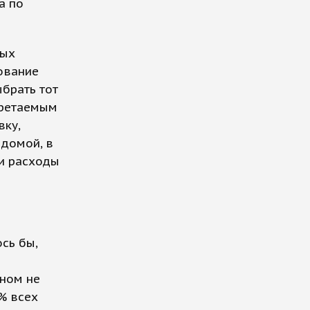
а по
ных
ование
брать тот
бретаемым
вку,
 домой, в
ти расходы
сь бы,
вном не
% всех