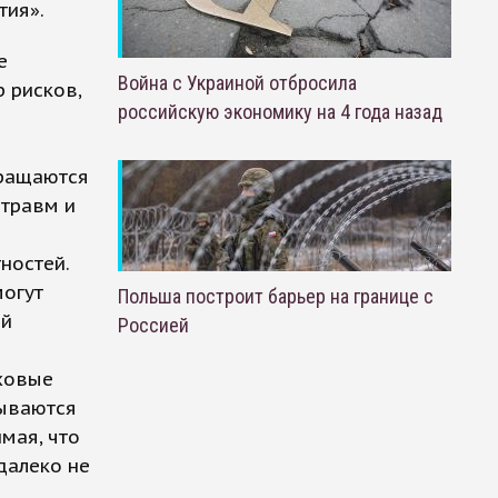
тия».
е
Война с Украиной отбросила
 рисков,
российскую экономику на 4 года назад
бращаются
 травм и
ностей.
могут
Польша построит барьер на границе с
ей
Россией
аховые
мываются
мая, что
далеко не