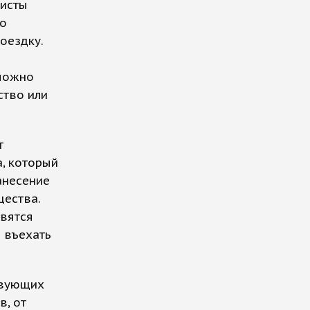
листы
го
оездку.
 можно
ство или
т
а, который
анесение
щества.
авятся
 въехать
твующих
в, от