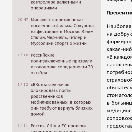
контроля за валютными
операциями
Превенти
20:47
Минкульт запретил показ
последнего фильма Сокурова
Наиболее
на фестивале в Москве. В нем
на добру
Сталин, Черчилль, Гитлер и
формирова
Муссолини спорят о жизни
какая-ниб
17:10
Российские
«В каждом
политзаключенные призвали
наполнени
к голодовке солидарности 30
потребнос
октября
страховой
17:12
«ВКонтакте» начал
обязатель
блокировать посты
стоматоло
родственников
мобилизованных, в которых
в больниц
они требуют вернуть близких
медицинск
домой
сопровож
предоста
14:11
Россия, США и ЕС провели
секретные переговоры за