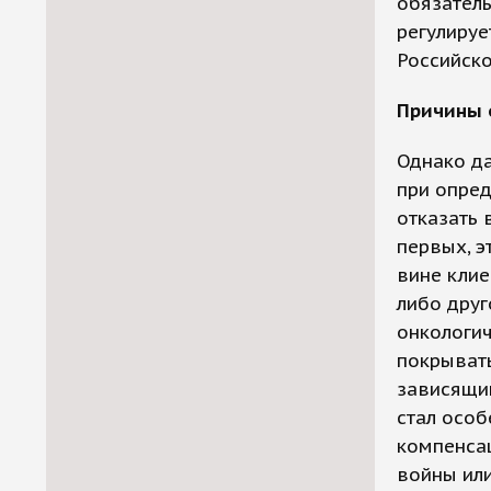
обязатель
регулируе
Российск
Причины 
Однако да
при опре
отказать 
первых, э
вине клие
либо друг
онкологич
покрыват
зависящим
стал особ
компенсац
войны ил