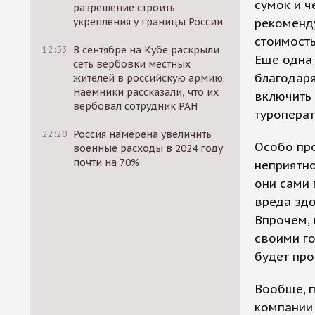
сумок и 
разрешение строить
укрепления у границы России
рекоменду
стоимость
12:53
В сентябре на Кубе раскрыли
Еще одна 
сеть вербовки местных
благодаря
жителей в российскую армию.
Наемники рассказали, что их
включить 
вербовал сотрудник РАН
туроперат
22:20
Россия намерена увеличить
Особо про
военные расходы в 2024 году
почти на 70%
неприятно
они сами 
вреда здо
Впрочем, 
своими го
будет про
Вообще, 
компании 