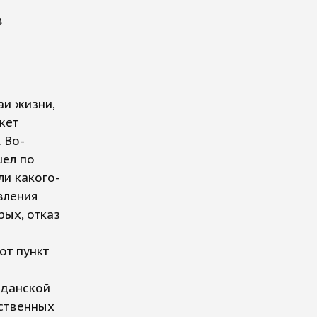
в
аи жизни,
жет
 Во-
шел по
ли какого-
вления
рых, отказ
от пункт
жданской
ственных