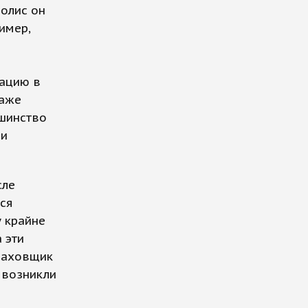
полис он
имер,
иацию в
даже
ьшинство
ии
сле
ся
у крайне
 эти
траховщик
 возникли