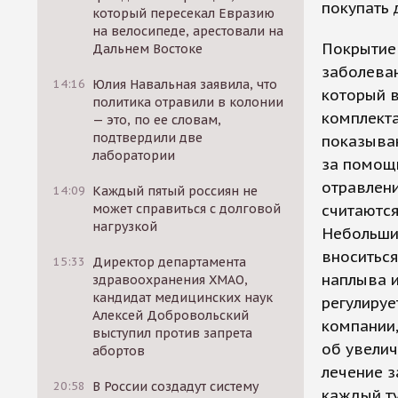
покупать 
который пересекал Евразию
на велосипеде, арестовали на
Покрытие 
Дальнем Востоке
заболеван
14:16
Юлия Навальная заявила, что
который в
политика отравили в колонии
комплекта
— это, по ее словам,
подтвердили две
показыва
лаборатории
за помощь
отравлени
14:09
Каждый пятый россиян не
может справиться с долговой
считаются
нагрузкой
Небольшие
вноситьс
15:33
Директор департамента
наплыва и
здравоохранения ХМАО,
кандидат медицинских наук
регулируе
Алексей Добровольский
компании,
выступил против запрета
об увелич
абортов
лечение з
20:58
В России создадут систему
каждый ту