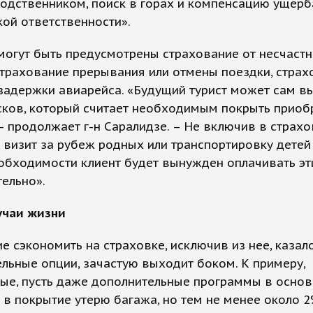
одственником, поиск в горах и компенсацию ущерб
ой ответственности».
могут быть предусмотрены страхование от несчаст
страхование прерывания или отмены поездки, страх
задержки авиарейса. «Будущий турист может сам вы
сков, который считает необходимым покрыть прио
– продолжает г-н Саралидзе. – Не включив в страхо
 визит за рубеж родных или транспортировку детей
обходимости клиент будет вынужден оплачивать э
ельно».
учаи жизни
е сэкономить на страховке, исключив из нее, казало
льные опции, зачастую выходит боком. К примеру,
ые, пусть даже дополнительные программы в осно
в покрытие утерю багажа, но тем не менее около 2