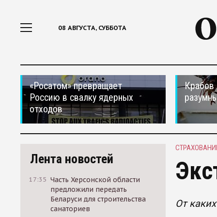
08 АВГУСТА, СУББОТА
«Росатом» превращает
Крабов 
Россию в свалку ядерных
разумн
отходов
СТРАХОВАНИ
Лента новостей
Экс
17:35
Часть Херсонской области
предложили передать
Беларуси для строительства
От каких
санаториев