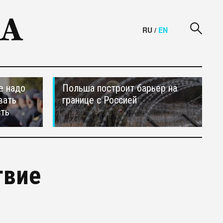
RU
/
EN
е надо
Польша построит барьер на
вать
границе с Россией
сть
твие