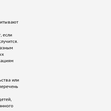
читывают
, если
лучится.
разным
ых
кациям
ьства или
перечень
етей,
анного