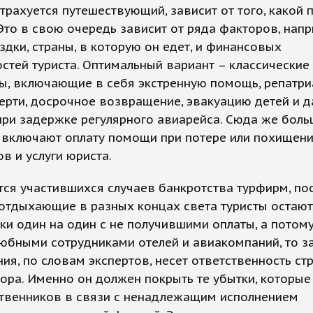
трахуется путешествующий, зависит от того, какой 
Это в свою очередь зависит от ряда факторов, напр
здки, страны, в которую он едет, и финансовых
тей туриста. Оптимальный вариант – классические
ы, включающие в себя экстренную помощь, репатр
ерти, досрочное возвращение, эвакуацию детей и 
ри задержке регулярного авиарейса. Сюда же бол
 включают оплату помощи при потере или похищен
в и услуги юриста.
тся участившихся случаев банкротства турфирм, по
отдыхающие в разных концах света туристы остают
ки один на один с не получившими оплаты, а потом
бными сотрудниками отелей и авиакомпаний, то за
ия, по словам экспертов, несет ответственность с
ора. Именно он должен покрыть те убытки, которые
ственников в связи с ненадлежащим исполнением