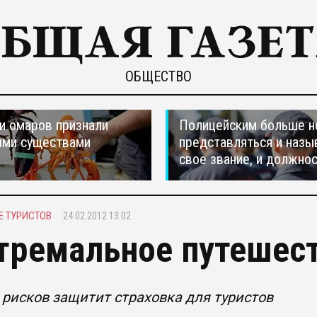
ОБЩЕСТВО
и омаров признали
Полицейским больше н
ыми существами
представляться и назы
свое звание, и должно
Е ТУРИСТОВ
24.02.2012 13:02
тремальное путешес
 рисков защитит страховка для туристов