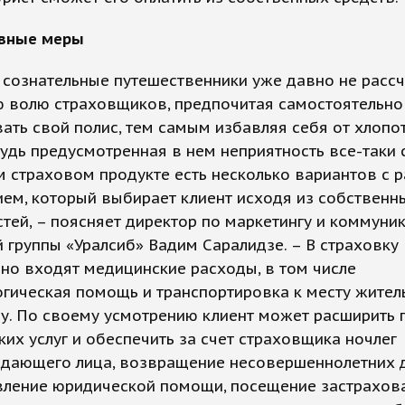
вные меры
 сознательные путешественники уже давно не расс
ю волю страховщиков, предпочитая самостоятельно
ть свой полис, тем самым избавляя себя от хлопот
удь предусмотренная в нем неприятность все-таки с
 страховом продукте есть несколько вариантов с 
ем, который выбирает клиент исходя из собственн
тей, – поясняет директор по маркетингу и коммуни
 группы «Уралсиб» Вадим Саралидзе. – В страховку
но входят медицинские расходы, в том числе
гическая помощь и транспортировка к месту жител
у. По своему усмотрению клиент может расширить 
их услуг и обеспечить за счет страховщика ночлег
дающего лица, возвращение несовершеннолетних д
вление юридической помощи, посещение застрахов