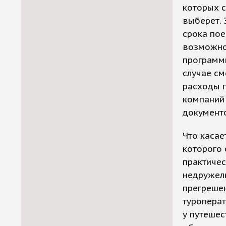
которых с
выберет. 
срока пое
возможнос
программ
случае см
расходы п
компаний
документо
Что касае
которого 
практичес
недружелю
прегрешен
туроперат
у путеше