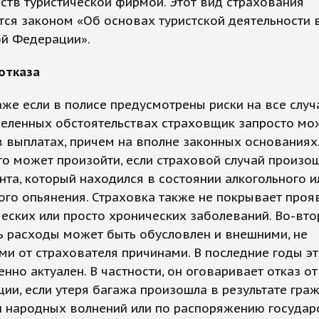
ств туристической фирмой. Этот вид страхования
тся законом «Об основах туристской деятельности 
ой Федерации».
отказа
же если в полисе предусмотрены риски на все случ
деленных обстоятельствах страховщик запросто мо
в выплатах, причем на вполне законных основаниях.
то может произойти, если страховой случай произо
нта, который находился в состоянии алкогольного и
ого опьянения. Страховка также не покрывает проя
еских или просто хронических заболеваний. Во-вто
ь расходы может быть обусловлен и внешними, не
и от страхователя причинами. В последние годы эт
енно актуален. В частности, он оговаривает отказ от
ии, если утеря багажа произошла в результате гра
и народных волнений или по распоряжению государ