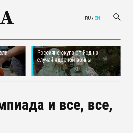
RU
/
EN
али
Россияне скупают йод на
случай ядерной войны
пиада и все, все,