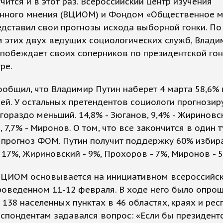
учится и в этот раз. Всероссийский центр изучения
нного мнения (ВЦИОМ) и Фондом «Общественное м
дставил свои прогнозы исхода выборной гонки. По
 этих двух ведущих социологических служб, Влади
побеждает своих соперников по президентской гон
ре.
бщил, что Владимир Путин наберет 4 марта 58,6% 
ей. У остальных претендентов социологи прогнозир
 гораздо меньший. 14,8% - Зюганов, 9,4% - Жириновск
 7,7% - Миронов. О том, что все закончится в один т
 прогноз ФОМ. Путин получит поддержку 60% избира
 17%, Жириновский - 9%, Прохоров - 7%, Миронов - 5
ВЦИОМ основывается на инициативном всероссийс
роведенном 11-12 февраля. В ходе него было опро
 138 населенных пунктах в 46 областях, краях и рес
еспондентам задавался вопрос: «Если бы президент