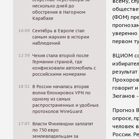
всему, сл
несколько дней до
обществе
обострения в Нагорном
(ФОМ) пре
Карабахе
прогнозам
16:09
Сентябрь в Европе стал
уверенно 
самым жарким в истории
первом ту
наблюдений
ВЦИОМ соо
12:39
Чехия стала второй после
Германии страной, где
избирател
конфисковали автомобиль с
результат
российскими номерами
Прохоров,
18:32
В России началась вторая
говорит и
волна блокировок VPN по
Зюганов -
одному из самых
распространенных и удобных
Прогноз 
протоколов WireGuard
опросе, п
17:07
Власти Финляндии заплатят
человек в
по 750 евро
России. Р
землевладельцам за