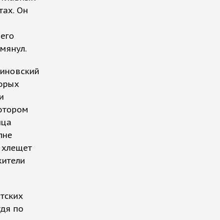
тах. Он
 его
мянул.
риновский
торых
и
котором
ица
лне
н хлещет
жители
нтских
удя по