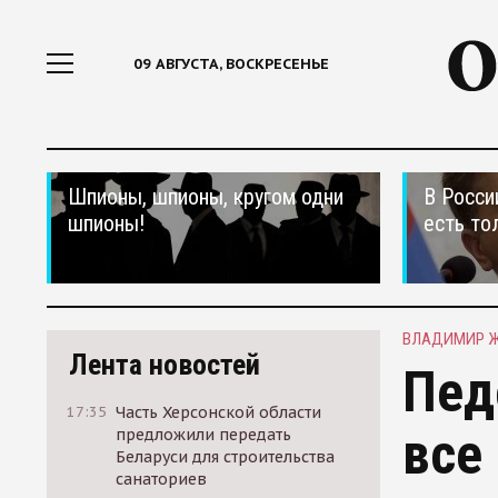
09 АВГУСТА, ВОСКРЕСЕНЬЕ
Шпионы, шпионы, кругом одни
В Росси
шпионы!
есть то
ВЛАДИМИР 
Лента новостей
Пед
17:35
Часть Херсонской области
все
предложили передать
Беларуси для строительства
санаториев