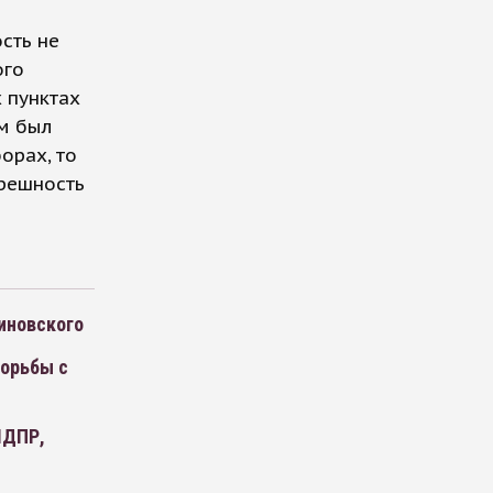
з
сть не
ого
 пунктах
ам был
орах, то
грешность
иновского
орьбы с
ЛДПР,