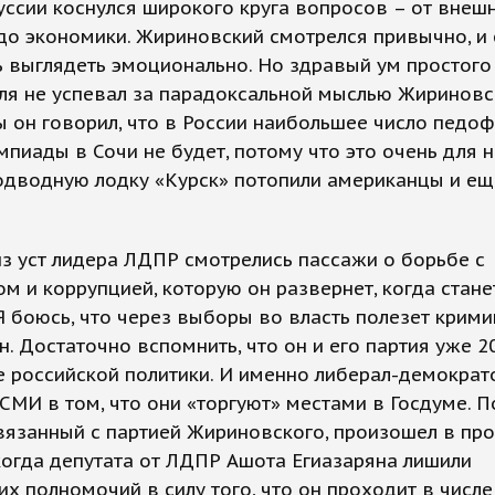
уссии коснулся широкого круга вопросов – от внеш
до экономики. Жириновский смотрелся привычно, и
 выглядеть эмоционально. Но здравый ум простого
ля не успевал за парадоксальной мыслью Жириновск
 он говорил, что в России наибольшее число педо
мпиады в Сочи не будет, потому что это очень для н
одводную лодку «Курск» потопили американцы и ещ
з уст лидера ЛДПР смотрелись пассажи о борьбе с
м и коррупцией, которую он развернет, когда стан
 Я боюсь, что через выборы во власть полезет крими
н. Достаточно вспомнить, что он и его партия уже 20
 российской политики. И именно либерал-демократ
СМИ в том, что они «торгуют» местами в Госдуме. 
вязанный с партией Жириновского, произошел в пр
когда депутата от ЛДПР Ашота Егиазаряна лишили
их полномочий в силу того, что он проходит в числ