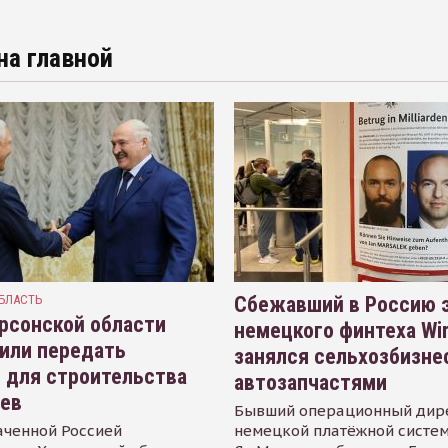
на главной
БЛАСТЬ
Сбежавший в Россию э
рсонской области
немецкого финтеха Wi
или передать
занялся сельхозбизне
 для строительства
автозапчастями
иев
Бывший операционный дир
аченной Россией
немецкой платёжной систем