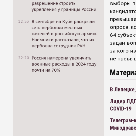
выборы пр
разрешение строить
укрепления у границы России
кандидато
превышае
12:53
В сентябре на Кубе раскрыли
опроса, к
сеть вербовки местных
жителей в российскую армию.
64 субъек
Наемники рассказали, что их
задан воп
вербовал сотрудник РАН
за кого и
22:20
Россия намерена увеличить
не превыш
военные расходы в 2024 году
почти на 70%
Матери
В Липецке
Лидер ЛДП
COVID-19
Телеграм-
Минздраве