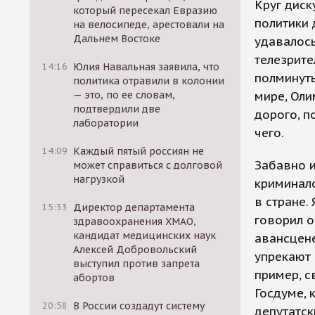
Круг диск
который пересекал Евразию
политики 
на велосипеде, арестовали на
Дальнем Востоке
удавалось
телезрите
14:16
Юлия Навальная заявила, что
полминуты
политика отравили в колонии
— это, по ее словам,
мире, Оли
подтвердили две
дорого, п
лаборатории
чего.
14:09
Каждый пятый россиян не
Забавно и
может справиться с долговой
нагрузкой
криминало
в стране.
15:33
Директор департамента
говорил о
здравоохранения ХМАО,
кандидат медицинских наук
авансцене
Алексей Добровольский
упрекают 
выступил против запрета
пример, с
абортов
Госдуме, 
20:58
В России создадут систему
депутатск