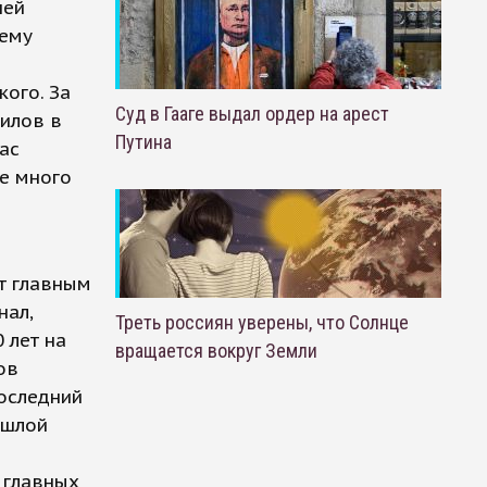
ней
 ему
ого. За
Суд в Гааге выдал ордер на арест
филов в
Путина
ас
е много
ет главным
нал,
Треть россиян уверены, что Солнце
 лет на
вращается вокруг Земли
ов
Последний
ошлой
е главных