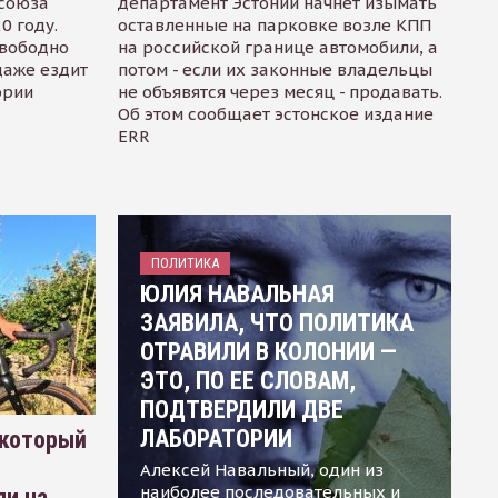
осоюза
департамент Эстонии начнет изымать
0 году.
оставленные на парковке возле КПП
свободно
на российской границе автомобили, а
даже ездит
потом - если их законные владельцы
ории
не объявятся через месяц - продавать.
Об этом сообщает эстонское издание
ERR
ПОЛИТИКА
ЮЛИЯ НАВАЛЬНАЯ
ЗАЯВИЛА, ЧТО ПОЛИТИКА
ОТРАВИЛИ В КОЛОНИИ —
ЭТО, ПО ЕЕ СЛОВАМ,
ПОДТВЕРДИЛИ ДВЕ
ЛАБОРАТОРИИ
 который
Алексей Навальный, один из
наиболее последовательных и
ли на