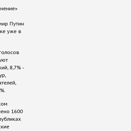
нение»
мир Путин
ке уже в
голосов
уют
ий, 8,7% -
ур,
телей,
%.
ком
шено 1600
публиках
ские