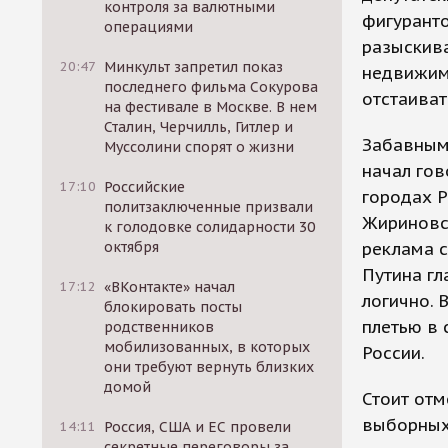
контроля за валютными
фигуранто
операциями
разыскива
20:47
Минкульт запретил показ
недвижимо
последнего фильма Сокурова
отстаиват
на фестивале в Москве. В нем
Сталин, Черчилль, Гитлер и
Забавным 
Муссолини спорят о жизни
начал гов
17:10
Российские
городах Р
политзаключенные призвали
Жириновск
к голодовке солидарности 30
октября
реклама с
Путина гл
17:12
«ВКонтакте» начал
логично. 
блокировать посты
плетью в 
родственников
мобилизованных, в которых
России.
они требуют вернуть близких
домой
Стоит отм
выборных 
14:11
Россия, США и ЕС провели
секретные переговоры за