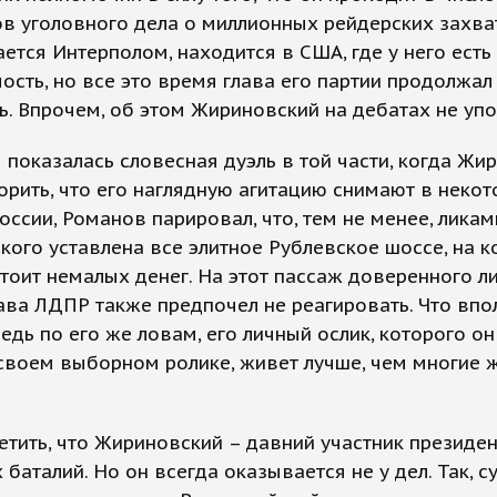
в уголовного дела о миллионных рейдерских захва
ется Интерполом, находится в США, где у него есть
сть, но все это время глава его партии продолжал
ь. Впрочем, об этом Жириновский на дебатах не упо
показалась словесная дуэль в той части, когда Жи
орить, что его наглядную агитацию снимают в неко
оссии, Романов парировал, что, тем не менее, ликам
ого уставлена все элитное Рублевское шоссе, на 
тоит немалых денег. На этот пассаж доверенного л
ава ЛДПР также предпочел не реагировать. Что впо
Ведь по его же ловам, его личный ослик, которого о
своем выборном ролике, живет лучше, чем многие 
етить, что Жириновский – давний участник президе
баталий. Но он всегда оказывается не у дел. Так, с