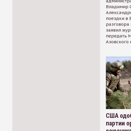
администр
Владимир С
Александр
поездки в 
разговора 
заявил жур
передать М
Азовского 
США одоб
партии о
союзник