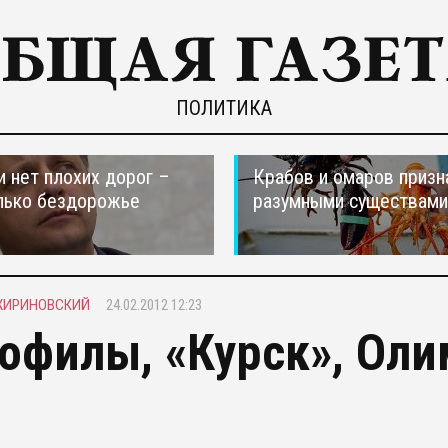
ПОЛИТИКА
и нет плохих дорог –
Крабов и омаров призн
лько бездорожье
разумными существами
ЖИРИНОВСКИЙ
24.02.2012 12:23
офилы, «Курск», Олим