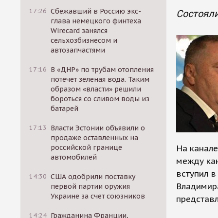
17:26
Сбежавший в Россию экс-
Состоял
глава немецкого финтеха
Wirecard занялся
сельхозбизнесом и
автозапчастями
17:16
В «ДНР» по трубам отопления
потечет зеленая вода. Таким
образом «власти» решили
бороться со сливом воды из
батарей
17:13
Власти Эстонии объявили о
продаже оставленных на
российской границе
На канале
автомобилей
между кан
вступил в
14:30
США одобрили поставку
Владимира
первой партии оружия
Украине за счет союзников
представл
14:24
Гражданина Франции,