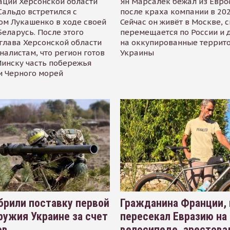
ации Херсонской области
Ян Марсалек бежал из Евр
альдо встретился с
после краха компании в 202
ом Лукашенко в ходе своей
Сейчас он живёт в Москве, 
Беларусь. После этого
перемещается по России и 
глава Херсонской области
на оккупированные террит
налистам, что регион готов
Украины
инску часть побережья
и Черного морей
рили поставку первой
Гражданина Франции,
ружия Украине за счет
пересекал Евразию на
ов
велосипеде, арестова