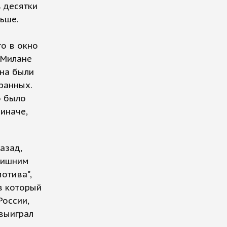
 десятки
льше.
о в окно
 Милане
кна были
ранных.
о было
иначе,
азад,
 лишним
отива",
 в который
России,
 выиграл