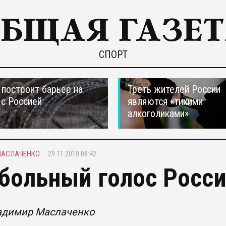
СПОРТ
построит барьер на
Треть жителей России
 с Россией
являются «тихими
алкоголиками»
МАСЛАЧЕНКО
29.11.2010 08:42
больный голос Росс
адимир Маслаченко