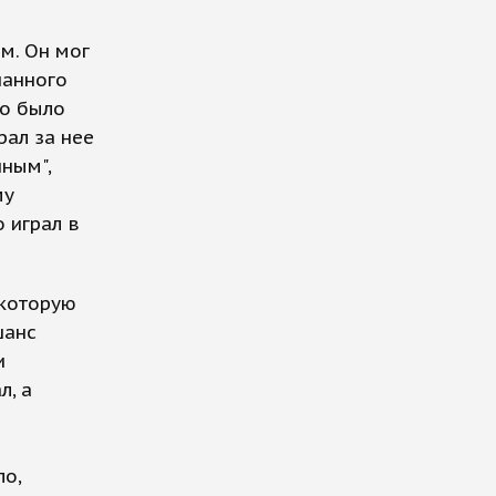
м. Он мог
нанного
но было
рал за нее
ным",
му
 играл в
 которую
шанс
и
л, а
ло,