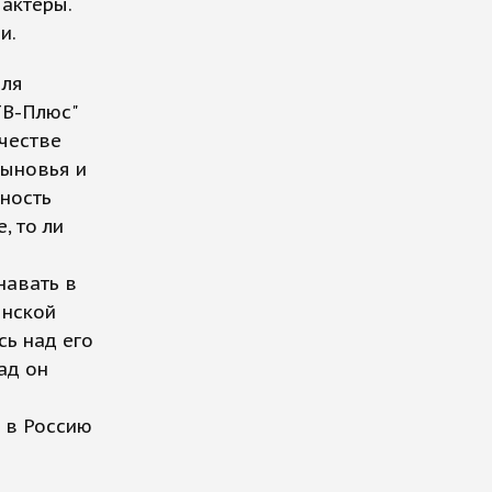
 актеры.
и.
для
ТВ-Плюс"
честве
сыновья и
ность
, то ли
навать в
янской
сь над его
ад он
 в Россию