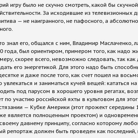
ий игру было не скучно смотреть, какой бы скучной
йствительности. За исходившие из телевизионных 
итива — не наигранного, не пафосного, а абсолютн
ного.
кто знал его, общался с ним, Владимир Маслаченко, л
 года, был ориентиром, примером того, как надо жи
меру, скорее всего, невозможно следовать, так как 
дать его энергетикой. Для этого надо быть способн
есятке и даже после того, как счет пошел на восьм
 увлекаться и заниматься кучей вещей: кататься на
одить под парусом в хорошего уровня регатах, воз
т по участию российской яхты в культовом для это
стязании — Кубке Америки (этот прожект середины 
уже является полноценным проектом) и одновремен
своему давнему принципу, согласно которому любо
ый репортаж должен быть проведен как последний,