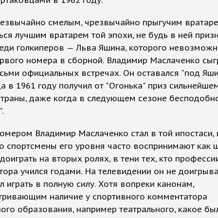
артаковцами в 1962 году.
резвычайно смелым, чрезвычайно прыгучим вратаре
ься лучшим вратарем той эпохи, не будь в ней приз
реди голкиперов — Льва Яшина, которого невозмож
рвого номера в сборной. Владимир Маслаченко сыг
сьми официальных встречах. Он оставался "под Яши
а в 1961 году получил от "Огонька" приз сильнейше
траны, даже когда в следующем сезоне бесподобно
.
омером Владимир Маслаченко стал в той ипостаси,
о спортсмены его уровня часто воспринимают как 
доиграть на вторых ролях, в тени тех, кто професси
ора учился годами. На телевидении он не доигрыва
 играть в полную силу. Хотя вопреки канонам,
тривающим наличие у спортивного комментатора
ого образования, например театрального, какое бы