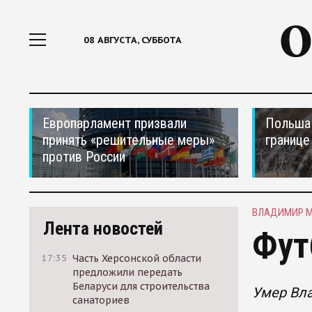
08 АВГУСТА, СУББОТА
Европарламент призвали
Польша 
принять «решительные меры»
границе
против России
ВЛАДИМИР 
Лента новостей
Фут
17:35
Часть Херсонской области
предложили передать
Беларуси для строительства
Умер Вл
санаториев