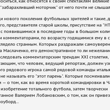
оситься, как относятся к своим спектаклям великие
"забарахливший моторчик" от него почти не слышал
и нового поколения футбольных зрителей и такие, 
го, представителя старой школы, присутствие на "Н
 с появившимися в последние годы в большом коли
и комментаторами, по возрасту годящимися ему в 
глядело странным. Которых раздражали самоуверен
 Маслаченко, его демонстративное то ли нежелание
следовать комментаторским трендам XXI столетия,
ающим, что человек, ведущий репортаж, должен уз
ого рядового игрока самой рядовой команды италь
а не называть его "этот парень". Которые посмеивали
 — о том, как во время короткой командировки в Ч
изобретение тотального футбола, затем творчески
анное Валерием Лобановским, о том, как он привез
оуборд...