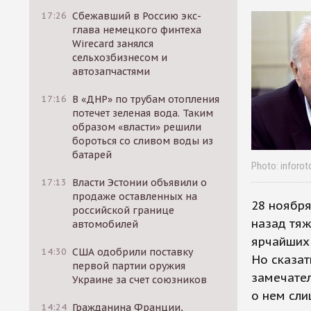
17:26
Сбежавший в Россию экс-
глава немецкого финтеха
Wirecard занялся
сельхозбизнесом и
автозапчастями
17:16
В «ДНР» по трубам отопления
потечет зеленая вода. Таким
образом «власти» решили
бороться со сливом воды из
батарей
Photo: inforoto
17:13
Власти Эстонии объявили о
продаже оставленных на
28 ноября
российской границе
назад тяж
автомобилей
ярчайших
14:30
США одобрили поставку
Но сказат
первой партии оружия
замечател
Украине за счет союзников
о нем сли
14:24
Гражданина Франции,