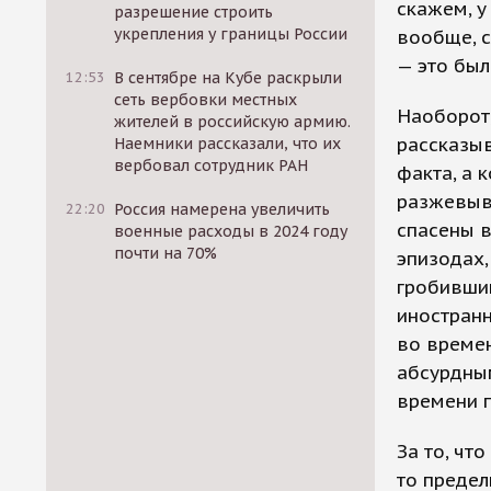
скажем, у
разрешение строить
укрепления у границы России
вообще, с
— это был
12:53
В сентябре на Кубе раскрыли
сеть вербовки местных
Наоборот, 
жителей в российскую армию.
рассказыв
Наемники рассказали, что их
вербовал сотрудник РАН
факта, а 
разжевыва
22:20
Россия намерена увеличить
спасены в
военные расходы в 2024 году
почти на 70%
эпизодах,
гробивший
иностранн
во времен
абсурдным
времени п
За то, чт
то предел