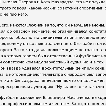
 Николая Озерова и Котэ Махарадзе, его не получал
трого говоря, канонический советский спортивный
о не про него.
его, кажется, любили за то, что он нарушал каноны. З
ая об опасном моменте, не ограничивался констат
коротко, образно, но удивительно понятно, вплоть д
л, почему он возник и за счет чего был забит гол и
орота. За то, что давал волю эмоциям не только в т
 в которых героем был отечественный футболист ил
 советскую команду зарубежный судья, но и в тех,
ой звезде удавался восхитительный финт или сейв. 
а, в которые диалог телемэтра с народом был запр
, хотя бы создавал впечатление, что он возможен,
ереспрашивая аудиторию: "Ну вы же тоже так счит
о футбол в изложении Владимира Маслаченко выход
ьно профессиональным и честным. За то, что под ег