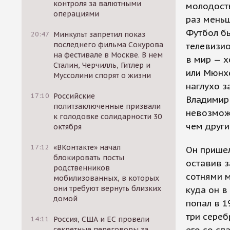
контроля за валютными
молодость
операциями
раз меньш
Футбол б
20:47
Минкульт запретил показ
последнего фильма Сокурова
телевизио
на фестивале в Москве. В нем
в мир — х
Сталин, Черчилль, Гитлер и
или Мюнхе
Муссолини спорят о жизни
наглухо з
17:10
Российские
Владимир 
политзаключенные призвали
невозможн
к голодовке солидарности 30
чем други
октября
17:12
«ВКонтакте» начал
Он пришел
блокировать посты
оставив з
родственников
сотнями м
мобилизованных, в которых
они требуют вернуть близких
куда он в
домой
попал в 1
три сереб
14:11
Россия, США и ЕС провели
секретные переговоры за