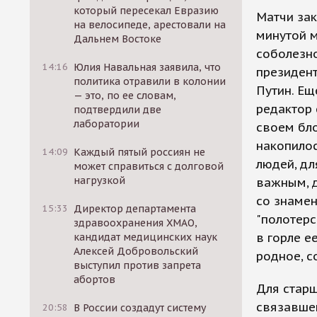
который пересекал Евразию
Матчи зак
на велосипеде, арестовали на
минутой м
Дальнем Востоке
соболезно
14:16
Юлия Навальная заявила, что
президен
политика отравили в колонии
Путин. Ещ
— это, по ее словам,
редактор 
подтвердили две
лаборатории
своем бло
накопилос
14:09
Каждый пятый россиян не
людей, дл
может справиться с долговой
нагрузкой
важным, 
со знамен
15:33
Директор департамента
"полотерс
здравоохранения ХМАО,
в горле е
кандидат медицинских наук
Алексей Добровольский
родное, с
выступил против запрета
абортов
Для старш
связавше
20:58
В России создадут систему