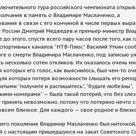
лючительного тура российского чемпионата открыв
олчания в память о Владимире Маслаченко, а
вания в связи с его кончиной в числе первых выра
т России Дмитрий Медведев и премьер-министр Вл
е до этого, спустя всего пару часов после того, как 
спортивных каналов "НТВ-Плюс" Василий Уткин соо
ге о смерти Владимира Маслаченко, под записью у
ь несколько сотен откликов. Их оказалось очень мн
я которых его голос, как выяснилось, был чем-то оч
для которых потеря возможности слышать его репо
итыми "получите и распишитесь", "будьте любезны",
кими номерами" — была такой потерей, что без слез
е принять невозможно, потому что потеряно нечто 
овсем близкое. Для каждого — свое родное и близк
его поколения Владимир Маслаченко был ниточкой,
й с настоящим пришедшуюся на закат Советского С