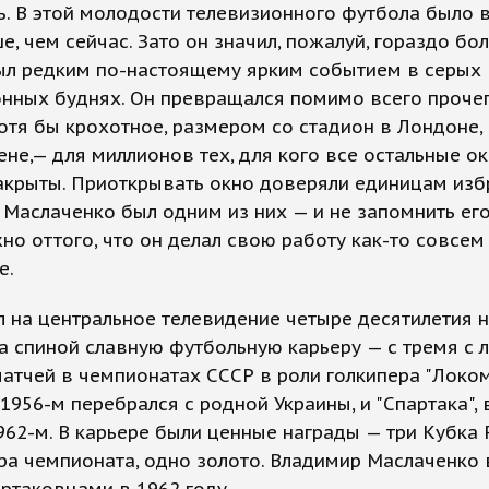
. В этой молодости телевизионного футбола было в
е, чем сейчас. Зато он значил, пожалуй, гораздо бо
ыл редким по-настоящему ярким событием в серых
нных буднях. Он превращался помимо всего прочег
отя бы крохотное, размером со стадион в Лондоне,
не,— для миллионов тех, для кого все остальные о
акрыты. Приоткрывать окно доверяли единицам изб
Маслаченко был одним из них — и не запомнить ег
о оттого, что он делал свою работу как-то совсем 
е.
 на центральное телевидение четыре десятилетия н
а спиной славную футбольную карьеру — с тремя с
атчей в чемпионатах СССР в роли голкипера "Локом
 1956-м перебрался с родной Украины, и "Спартака",
962-м. В карьере были ценные награды — три Кубка 
ра чемпионата, одно золото. Владимир Маслаченко