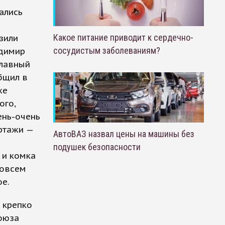
ались
Какое питание приводит к сердечно-
зили
сосудистым заболеваниям?
адимир
главный
бщил в
же
ого,
ень-очень
ртажи —
АвтоВАЗ назвал цены на машины без
подушек безопасности
 и комка
совсем
ое.
 крепко
оюза