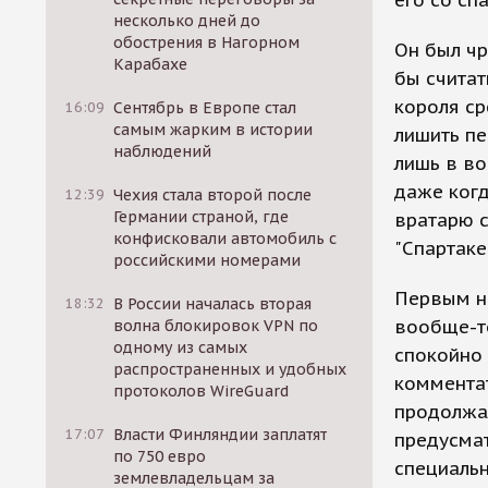
его со сп
несколько дней до
обострения в Нагорном
Он был ч
Карабахе
бы считат
короля с
16:09
Сентябрь в Европе стал
самым жарким в истории
лишить пе
наблюдений
лишь в во
даже когд
12:39
Чехия стала второй после
Германии страной, где
вратарю с
конфисковали автомобиль с
"Спартаке"
российскими номерами
Первым н
18:32
В России началась вторая
вообще-т
волна блокировок VPN по
одному из самых
спокойно 
распространенных и удобных
комментат
протоколов WireGuard
продолжал
17:07
Власти Финляндии заплатят
предусма
по 750 евро
специальн
землевладельцам за