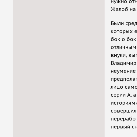
нужно отн
Жалоб на 
Были сред
которых е
бок о бок
отличным
внуки, вы
Владимира
неумение 
предполаг
лицо сам
серии A, 
историями
совершил 
переработ
первый сн