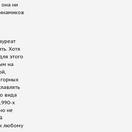
 она ни
динамиков
о
ауреат
ть. Хотя
для этого
ым на
ой,
 горных
главлять
го вида
1990-х
но не
й
 к любому