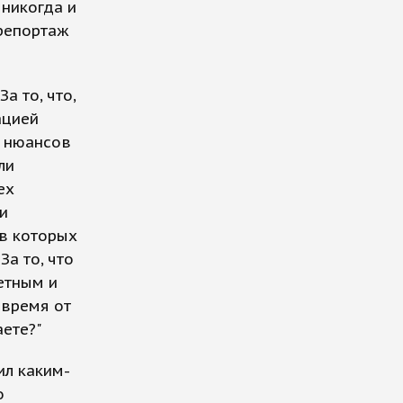
 никогда и
 репортаж
а то, что,
ацией
о нюансов
ли
ех
и
 в которых
За то, что
етным и
 время от
аете?"
ил каким-
о