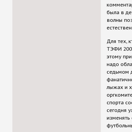
комментар
была в де
волны поз
естествен
Для тех, 
ТЭФИ 2000
этому при
надо обла
седьмом д
фанатично
лыжах и х
оргкомите
спорта со
сегодня 
изменять 
футбольн