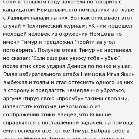
Сочи в прошлом году захотели поговорить с
кандидатом Немцовым, его помощники во главе
с Яшиным напали на них. Вот как описывает этот
случай «Политический журнал»: «К ним подошел
молодой человек из окружения Немцова по
имени Тимур и предложил "пройти за угол
поговорить". Получив отказ, Тимур не настаивал,
но сказал: "Если еще раз увижу тебя - убью",
после этих слов ударил Дениса по почке и ушел.
Глава избирательного штаба Немцова Илья Яшин
выбежал и толпы и стал оттеснять одного из них
в сторону и предлагать немедленно убраться,
аргументируя свою «просьбу» такими словами,
напечатать которые, невозможно из
соображений этики. Увидев, что Яшин не
справляется с поставленной задачей, на помощь
ему поспешил всё тот же Тимур. Выбрав себе в
жертву Николая, Тимур отвёл его в сторону и