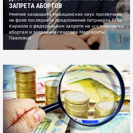
ЗАПРЕТА АБОРТОВ
Мнение кандидата медицинских наук прозвучало
на фоне последнего предложения патриарха РПЦ
Кирилла о федеральном запрете на «склонение» к
абортам и заявления сенатора Маргариты
Павловой