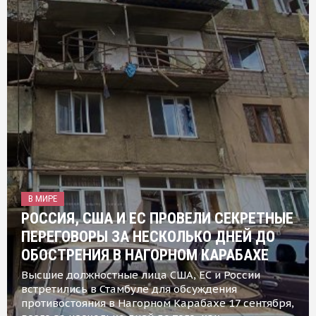
В МИРЕ
РОССИЯ, США И ЕС ПРОВЕЛИ СЕКРЕТНЫЕ
ПЕРЕГОВОРЫ ЗА НЕСКОЛЬКО ДНЕЙ ДО
ОБОСТРЕНИЯ В НАГОРНОМ КАРАБАХЕ
Высшие должностные лица США, ЕС и России
встретились в Стамбуле для обсуждения
противостояния в Нагорном Карабахе 17 сентября,