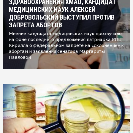
ЗДРАВООХРАНЕНИЯ ХМАО, КАНДИДАТ
МЕДИЦИНСКИХ НАУК АЛЕКСЕЙ
ДОБРОВОЛЬСКИЙ ВЫСТУПИЛ ПРОТИВ
ЗАПРЕТА АБОРТОВ
Мнение кандидата медицинских наук прозвучало
на фоне последнего предложения патриарха РПЦ
Кирилла о федеральном запрете на «склонение» к
абортам и заявления сенатора Маргариты
Павловой