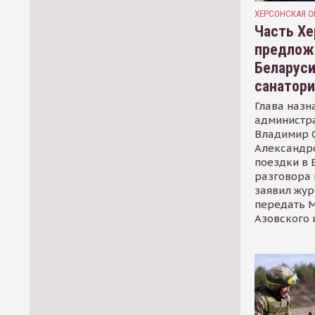
ХЕРСОНСКАЯ О
Часть Хе
предлож
Беларуси
санатор
Глава назн
администр
Владимир С
Александр
поездки в 
разговора 
заявил жур
передать М
Азовского 