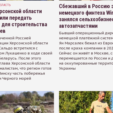
БЛАСТЬ
Сбежавший в Россию э
рсонской области
немецкого финтеха Wi
или передать
занялся сельхозбизне
 для строительства
автозапчастями
иев
Бывший операционный дир
аченной Россией
немецкой платёжной систем
ации Херсонской области
Ян Марсалек бежал из Евр
альдо встретился с
после краха компании в 202
ом Лукашенко в ходе своей
Сейчас он живёт в Москве, 
Беларусь. После этого
перемещается по России и 
глава Херсонской области
на оккупированные террит
налистам, что регион готов
Украины
инску часть побережья
и Черного морей