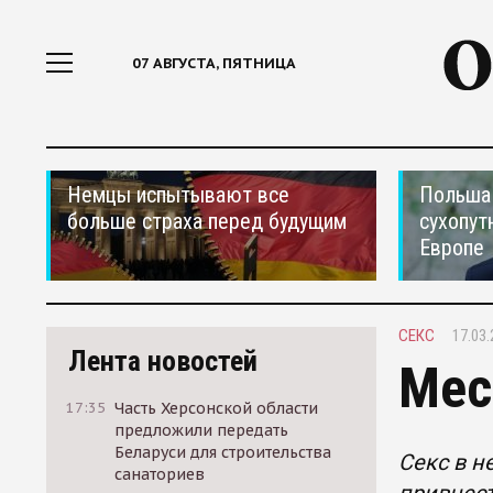
07 АВГУСТА, ПЯТНИЦА
Немцы испытывают все
Польша 
больше страха перед будущим
сухопут
Европе
СЕКС
17.03.
Лента новостей
Мес
17:35
Часть Херсонской области
предложили передать
Беларуси для строительства
Cекс в н
санаториев