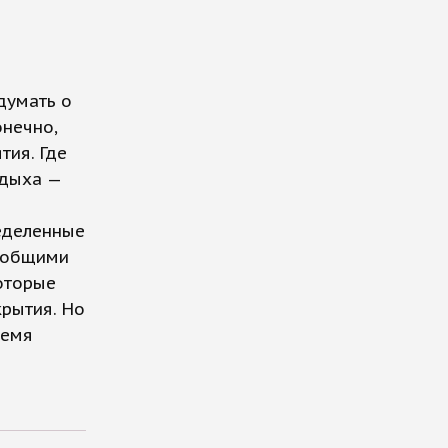
думать о
онечно,
тия. Где
тдыха —
еделенные
ы общими
оторые
крытия. Но
ремя