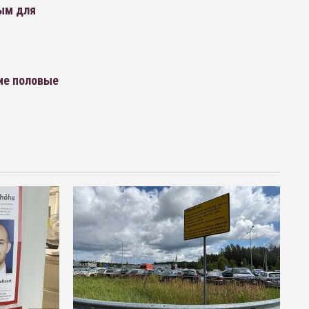
ным для
ние половые