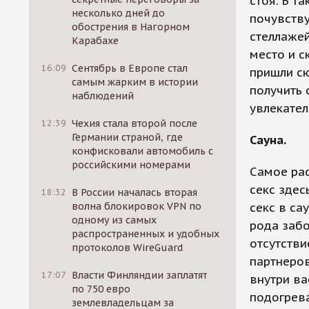
стоя. В т
несколько дней до
почувству
обострения в Нагорном
стеллажей
Карабахе
место и с
16:09
Сентябрь в Европе стал
пришли сю
самым жарким в истории
получить 
наблюдений
увлекател
12:39
Чехия стала второй после
Германии страной, где
Сауна.
конфисковали автомобиль с
российскими номерами
Самое рас
секс здес
18:32
В России началась вторая
волна блокировок VPN по
секс в са
одному из самых
рода забо
распространенных и удобных
отсутстви
протоколов WireGuard
партнеров
17:07
Власти Финляндии заплатят
внутри ва
по 750 евро
подогрева
землевладельцам за