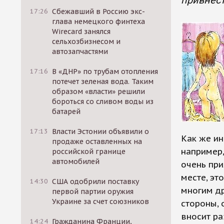
привнест
17:26
Сбежавший в Россию экс-
глава немецкого финтеха
Wirecard занялся
сельхозбизнесом и
автозапчастями
17:16
В «ДНР» по трубам отопления
потечет зеленая вода. Таким
образом «власти» решили
бороться со сливом воды из
батарей
17:13
Власти Эстонии объявили о
Как же ин
продаже оставленных на
например,
российской границе
автомобилей
очень при
месте, эт
14:30
США одобрили поставку
многим др
первой партии оружия
Украине за счет союзников
стороны, о
вносит ра
14:24
Гражданина Франции,