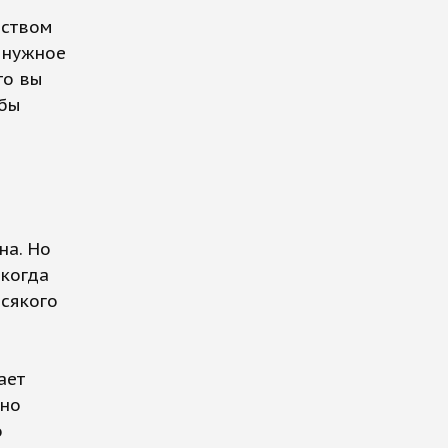
еством
а нужное
то вы
обы
на. Но
 когда
всякого
ает
нно
о