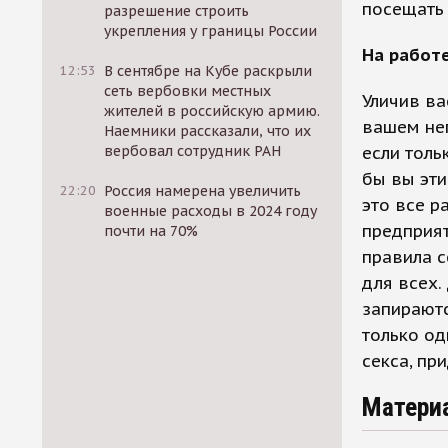
посещать 
разрешение строить
укрепления у границы России
На работе
12:53
В сентябре на Кубе раскрыли
сеть вербовки местных
Уличив ва
жителей в российскую армию.
вашем неп
Наемники рассказали, что их
вербовал сотрудник РАН
если толь
бы вы эти
22:20
Россия намерена увеличить
это все р
военные расходы в 2024 году
предприят
почти на 70%
правила 
для всех.
запираютс
только од
секса, пр
Матери