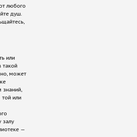
 от любого
йте душ.
ьщайтесь,
ть или
в такой
чно, может
 же
 знаний,
 той или
ого
 залу
лиотеке —