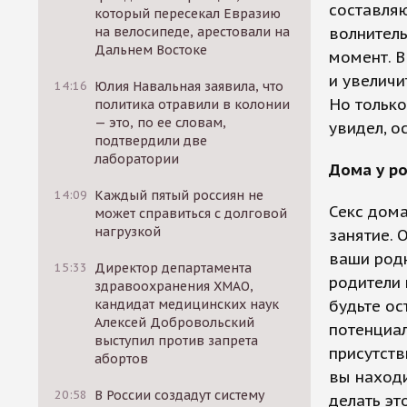
составля
который пересекал Евразию
на велосипеде, арестовали на
волнитель
Дальнем Востоке
момент. В
и увеличи
14:16
Юлия Навальная заявила, что
Но только
политика отравили в колонии
— это, по ее словам,
увидел, о
подтвердили две
лаборатории
Дома у р
14:09
Каждый пятый россиян не
Секс дома
может справиться с долговой
нагрузкой
занятие. 
ваши родн
15:33
Директор департамента
родители
здравоохранения ХМАО,
кандидат медицинских наук
будьте ос
Алексей Добровольский
потенциал
выступил против запрета
присутств
абортов
вы находи
20:58
В России создадут систему
делать эт