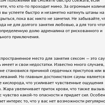
аком положении вы сможете быстро сбежать, если
ете, что кто-то проходит мимо. За огромным колич
 вы успеете быстро и незаметно натянуть штаны н
крыться, пока вас никто не заметил. Не забывайте, ч
да не для долгого занятия любовью, а для того чт
определенную долю адреналина от рискованного и
ьного приключения.
пространенное место для занятия сексом — это сау
ь имеет и свои недостатки. Известно много случаев,
уне становился причиной сердечных приступов или 
леваний. Но главным достоинством сауны является
е кислорода, что усиливает чувственные ощущения
. Жара увеличивает приток крови, что также вызыв
с чувство какой-то опасности и придает сил. Особе
ет интерес то, что у вас нет возможности регулярн