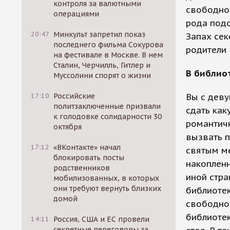
контроля за валютными
свободной
операциями
рода подо
20:47
Минкульт запретил показ
Запах сек
последнего фильма Сокурова
родители 
на фестивале в Москве. В нем
Сталин, Черчилль, Гитлер и
В библиот
Муссолини спорят о жизни
17:10
Российские
Вы с деву
политзаключенные призвали
сдать как
к голодовке солидарности 30
романтичн
октября
вызвать п
17:12
«ВКонтакте» начал
святым ме
блокировать посты
накопленн
родственников
иной стра
мобилизованных, в которых
они требуют вернуть близких
библиотек
домой
свободног
библиотек
14:11
Россия, США и ЕС провели
секретные переговоры за