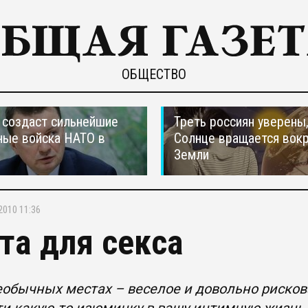
ОБЩЕСТВО
создаст сильнейшие
Треть россиян уверены,
ные войска НАТО в
Солнце вращается вокр
Земли
2010 11:36
та для секса
еобычных местах – веселое и довольно риско