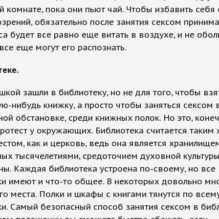
 комнате, пока они пьют чай. Чтобы избавить себя
зрений, обязательно после занятия сексом принима
са будет все равно еще витать в воздухе, и не обол
все еще могут его распознать.
еке.
шкой зашли в библиотеку, но не для того, чтобы взя
ую-нибудь книжку, а просто чтобы заняться сексом 
ой обстановке, среди книжных полок. Но это, коне
ротест у окружающих. Библиотека считается таким
стом, как и церковь, ведь она является хранилищем
ых тысячелетиями, средоточием духовной культуры
ны. Каждая библиотека устроена по-своему, но все
и имеют и что-то общее. В некоторых довольно мн
о места. Полки и шкафы с книгами тянутся по всему
и. Самый безопасный способ занятия сексом в биб