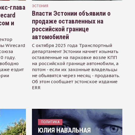
кс-глава
ЭСТОНИЯ
Власти Эстонии объявили о
recard
продаже оставленных на
сом и
российской границе
автомобилей
ектор
ы Wirecard
С октября 2025 года Транспортный
осоюза
департамент Эстонии начнет изымать
0 году.
оставленные на парковке возле КПП
свободно
на российской границе автомобили, а
даже ездит
потом - если их законные владельцы
ории
не объявятся через месяц - продавать.
Об этом сообщает эстонское издание
ERR
ПОЛИТИКА
ЮЛИЯ НАВАЛЬНАЯ