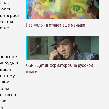
сть и
 любой
шить риск
местах.
Нас мало - а станет еще меньше
о не
 опасное
нибудь, а
ФБР ищет информаторов на русском
 ваши
языке
Поэтому
ваших
 в их
ь, когда
 не
ой