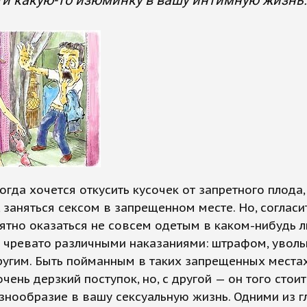
и какую-то изюминку в вашу интимную жизнь.
огда хочется откусить кусочек от запретного плода,
 заняться сексом в запрещенном месте. Но, согласит
ятно оказаться не совсем одетым в каком-нибудь 
о чревато различными наказаниями: штрафом, увол
угим. Быть пойманным в таких запрещенных местах
чень дерзкий поступок, но, с другой — он того стоит,
знообразие в вашу сексуальную жизнь. Одними из 