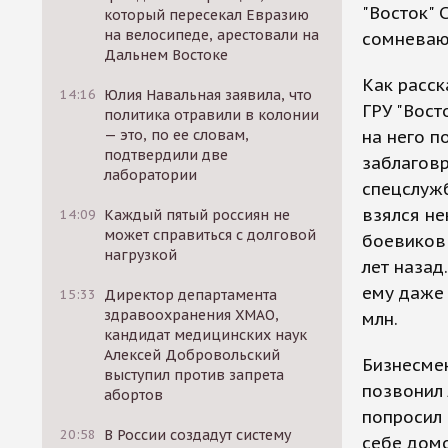
"Восток" 
который пересекал Евразию
на велосипеде, арестовали на
сомневаю
Дальнем Востоке
Как расск
14:16
Юлия Навальная заявила, что
ГРУ "Вост
политика отравили в колонии
— это, по ее словам,
на него п
подтвердили две
заблаговр
лаборатории
спецслужб
взялся не
14:09
Каждый пятый россиян не
может справиться с долговой
боевиков
нагрузкой
лет назад
ему даже 
15:33
Директор департамента
здравоохранения ХМАО,
млн.
кандидат медицинских наук
Алексей Добровольский
Бизнесмен
выступил против запрета
позвонил
абортов
попросил 
20:58
В России создадут систему
себе домо