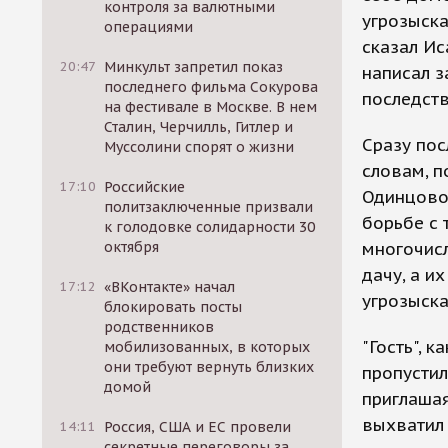
контроля за валютными
угрозыска
операциями
сказал Ис
20:47
Минкульт запретил показ
написал з
последнего фильма Сокурова
последств
на фестивале в Москве. В нем
Сталин, Черчилль, Гитлер и
Сразу пос
Муссолини спорят о жизни
словам, 
17:10
Российские
Одинцово
политзаключенные призвали
борьбе с 
к голодовке солидарности 30
октября
многочис
дачу, а и
17:12
«ВКонтакте» начал
угрозыска
блокировать посты
родственников
"Гость", 
мобилизованных, в которых
они требуют вернуть близких
пропустил
домой
приглашая
выхватил 
14:11
Россия, США и ЕС провели
секретные переговоры за