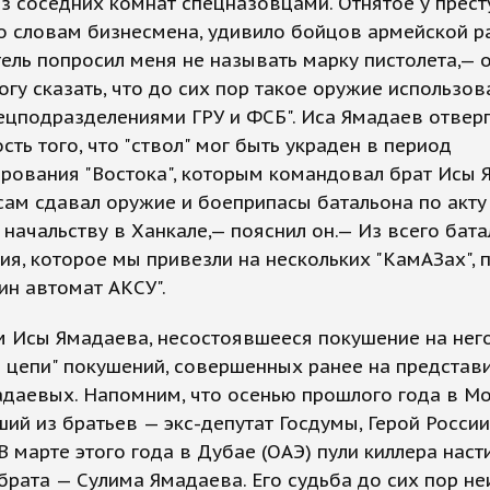
з соседних комнат спецназовцами. Отнятое у прест
о словам бизнесмена, удивило бойцов армейской р
ель попросил меня не называть марку пистолета,— 
огу сказать, что до сих пор такое оружие использов
ецподразделениями ГРУ и ФСБ". Иса Ямадаев отвер
ть того, что "ствол" мог быть украден в период
рования "Востока", которым командовал брат Исы 
 сам сдавал оружие и боеприпасы батальона по акту
начальству в Ханкале,— пояснил он.— Из всего бат
я, которое мы привезли на нескольких "КамАЗах", 
ин автомат АКСУ".
 Исы Ямадаева, несостоявшееся покушение на нег
 цепи" покушений, совершенных ранее на представ
адаевых. Напомним, что осенью прошлого года в М
ший из братьев — экс-депутат Госдумы, Герой России
В марте этого года в Дубае (ОАЭ) пули киллера наст
брата — Сулима Ямадаева. Его судьба до сих пор не