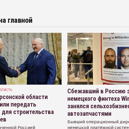
на главной
БЛАСТЬ
Сбежавший в Россию э
рсонской области
немецкого финтеха Wi
или передать
занялся сельхозбизне
 для строительства
автозапчастями
иев
Бывший операционный дир
аченной Россией
немецкой платёжной систем