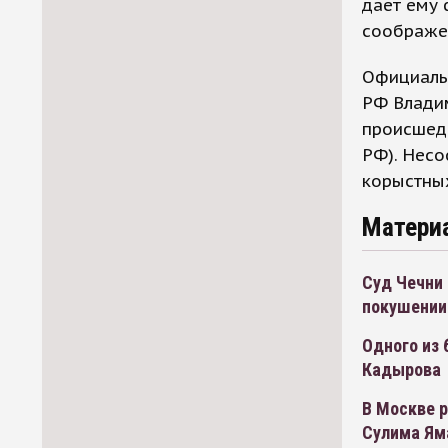
дает ему 
соображе
Официальн
РФ Влади
проиcшедш
РФ). Несо
корыстны
Матери
Суд Чечни
покушении
Одного из 
Кадырова
В Москве р
Сулима Ям