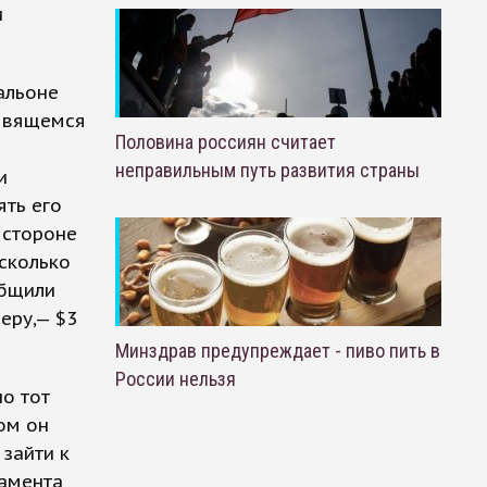
и
альоне
товящемся
Половина россиян считает
неправильным путь развития страны
и
ять его
 стороне
сколько
общили
еру,— $3
Минздрав предупреждает - пиво пить в
России нельзя
но тот
ом он
 зайти к
тамента