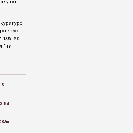
ику по
куратуре
ировало
. 105 УК
л "из
 о
я на
ока»