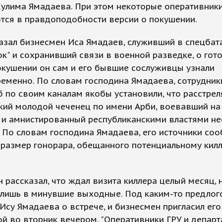
Сулима Ямадаева. При этом некоторые оперативник
тся в правдоподобности версии о покушении.
азал бизнесмен Иса Ямадаев, служивший в спецбат
ок" и сохранивший связи в военной разведке, о го
окушении он сам и его бывшие сослуживцы узнали
еменно. По словам господина Ямадаева, сотрудник
 по своим каналам якобы установили, что расстрел
кий молодой чеченец по имени Арби, воевавший на
 и амнистированный республиканскими властями не
. По словам господина Ямадаева, его источники со
размер гонорара, обещанного потенциальному килл
 рассказал, что ждал визита киллера целый месяц, 
 лишь в минувшие выходные. Под каким-то предлог
Ису Ямадаева о встрече, и бизнесмен пригласил его
й во вторник вечером. "Оперативники ГРУ и депар