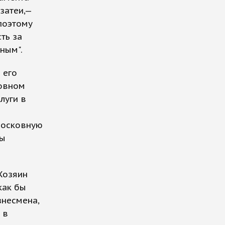
затеи,—
 поэтому
ть за
ным".
 его
ковном
луги в
московную
цы
 Хозяин
как бы
знесмена,
 в