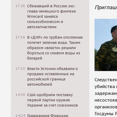
17:26
Сбежавший в Россию экс-
Приглаше
глава немецкого финтеха
Wirecard занялся
сельхозбизнесом и
автозапчастями
17:16
В «ДНР» по трубам отопления
потечет зеленая вода. Таким
образом «власти» решили
бороться со сливом воды из
батарей
17:13
Власти Эстонии объявили о
продаже оставленных на
российской границе
Следстве
автомобилей
убийства 
задержани
14:30
США одобрили поставку
несостояв
первой партии оружия
Украине за счет союзников
организов
Госдумы Р
14:24
Гражданина Франции,