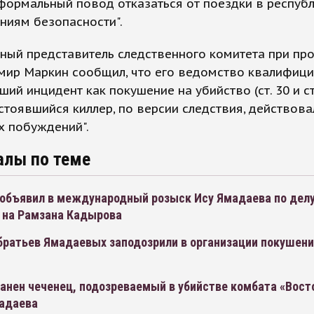
формальный повод отказаться от поездки в республ
ниям безопасности".
ый представитель следственного комитета при про
мир Маркин сообщил, что его ведомство квалифиц
ий инцидент как покушение на убийство (ст. 30 и ст
стоявшийся киллер, по версии следствия, действова
х побуждений".
алы по теме
 объявил в международный розыск Ису Ямадаева по делу
 на Рамзана Кадырова
братьев Ямадаевых заподозрили в организации покушени
анен чеченец, подозреваемый в убийстве комбата «Вост
адаева