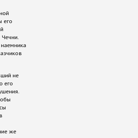
нной
ы его
ой
 Чечни.
 наемника
казчиков
вший не
о его
ушения.
тобы
Исы
в
ние же