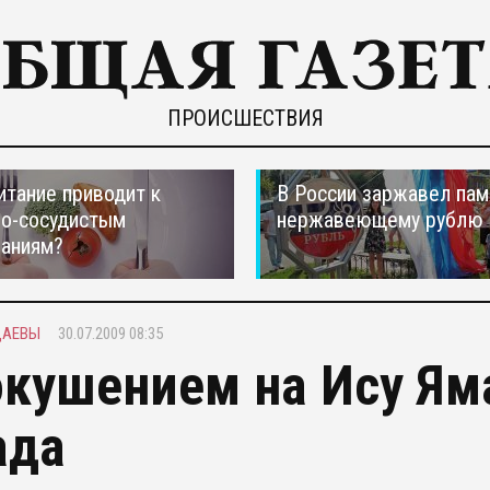
ПРОИСШЕСТВИЯ
итание приводит к
В России заржавел пам
но-сосудистым
нержавеющему рублю
ваниям?
ДАЕВЫ
30.07.2009 08:35
окушением на Ису Я
ада