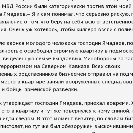
 МВД России были категорически против этой моей 
а Ямадаев.— Я и сам понимал, что серьезно рискую,
аявление о том, что беру на себя всю ответственнос
ия. Очень уж хотелось, чтобы киллера взяли с полич
ле звонка молодого человека господин Ямадаев, по
полностью освободил огромную квартиру в подмос
, выделенную семье Ямадаевых Минобороны за зас
терроризмом на Северном Кавказе. Всех своих
ленных родственников бизнесмен отправил на под
х место в квартире заняли вооруженные спецназов
 и бойцы армейской разведки.
как утверждает господин Ямадаев, приехал вовремя.
 его в квартиру и тут же повернулся к нему спиной, 
 идти следом. В этот момент визитер, по словам би
пистолет, но тут же был обезоружен выскочившими