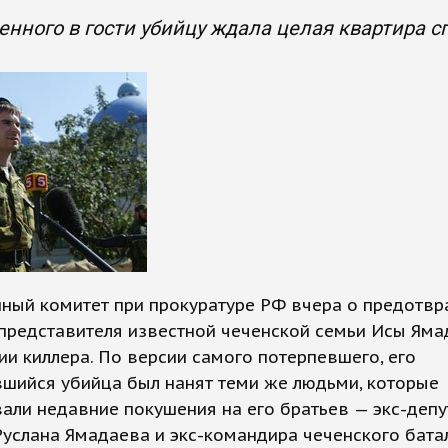
нного в гости убийцу ждала целая квартира с
нный комитет при прокуратуре РФ вчера о предотв
представителя известной чеченской семьи Исы Яма
и киллера. По версии самого потерпевшего, его
шийся убийца был нанят теми же людьми, которые
али недавние покушения на его братьев — экс-депу
услана Ямадаева и экс-командира чеченского бата