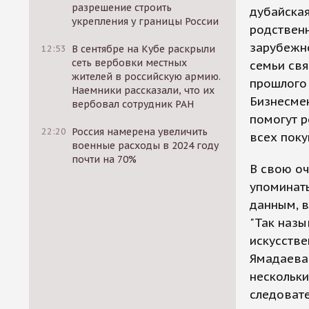
разрешение строить
дубайская
укрепления у границы России
родственн
зарубежно
12:53
В сентябре на Кубе раскрыли
сеть вербовки местных
семьи св
жителей в российскую армию.
прошлого
Наемники рассказали, что их
Бизнесмен
вербовал сотрудник РАН
помогут р
22:20
Россия намерена увеличить
всех поку
военные расходы в 2024 году
почти на 70%
В свою оч
упоминать
данным, 
"Так назы
искусстве
Ямадаева,
нескольки
следовате