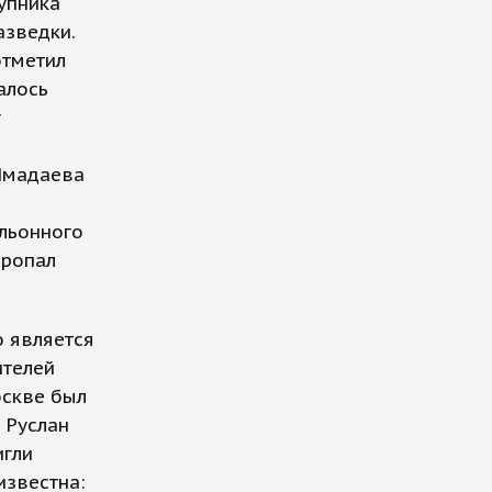
упника
азведки.
отметил
алось
г
Ямадаева
альонного
пропал
о является
ителей
оскве был
 Руслан
игли
известна: