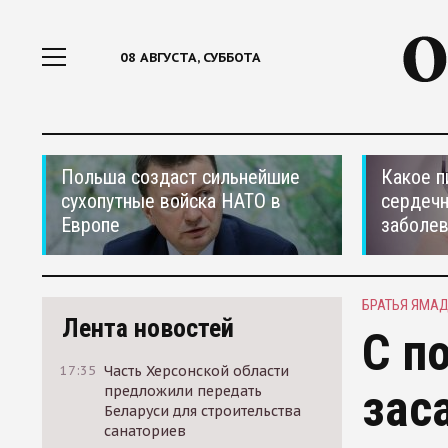
08 АВГУСТА, СУББОТА
Польша создаст сильнейшие
Какое п
сухопутные войска НАТО в
сердеч
Европе
заболе
БРАТЬЯ ЯМА
Лента новостей
С п
17:35
Часть Херсонской области
зас
предложили передать
Беларуси для строительства
санаториев