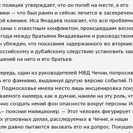
 полиция утверждает, что он погиб на месте, а его
ики — что был ранен и сейчас лечится в засекрече
й клинике. Иса Ямадаев полагает, что все проблем
язаны с известным конфликтом, происшедшим весн
 года между братьями Ямадаевыми и руководством
 убежден, что показания задержанного во вторник
оссийскому и дубайскому следствию установить за
шений на него и его братьев.
ередь, один из руководителей МВД Чечни, попроси
 его фамилию, выдвинул другую версию событий. П
в Подмосковье имела место лишь инсценировка пок
ваемого киллера, как я думаю, наняли на эту роль, ч
нно создать некий фон опасности вокруг персоны 
— пояснил милиционер. — Этот человек фигурирует 
х уголовных делах, расследуемых в Чечне, и наши
ли давно пытаются вызвать его на допрос. Покуше