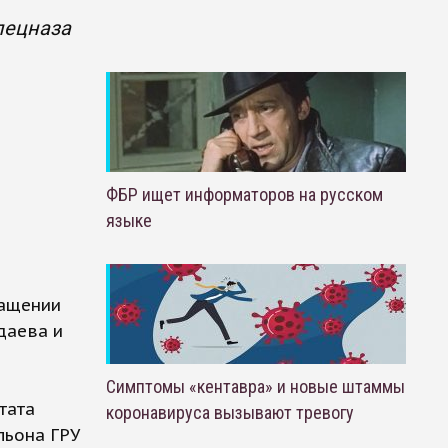
пецназа
ФБР ищет информаторов на русском
языке
ращении
даева и
Симптомы «кентавра» и новые штаммы
тата
коронавируса вызывают тревогу
льона ГРУ