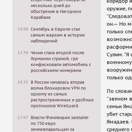
коридор и
несколько дней до
оружие, п
обострения в Нагорном
"Следоват
Карабахе
он.— Но м
16:09
Сентябрь в Европе стал
только сп
самым жарким в истории
возможнос
наблюдений
расформи
12:39
Чехия стала второй после
Сулим. "Я
Германии страной, где
военному 
конфисковали автомобиль с
вооружени
российскими номерами
только од
18:32
В России началась вторая
волна блокировок VPN по
По словам
одному из самых
"звеном в
распространенных и удобных
протоколов WireGuard
семьи Ям
убит стар
17:07
Власти Финляндии заплатят
Ямадаев. 
по 750 евро
среднего 
землевладельцам за