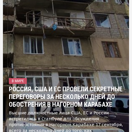
В МИРЕ
РОССИЯ, США И ЕС ПРОВЕЛИ СЕКРЕТНЫЕ
ПЕРЕГОВОРЫ ЗА НЕСКОЛЬКО ДНЕЙ ДО
ОБОСТРЕНИЯ В НАГОРНОМ КАРАБАХЕ
Высшие должностные лица США, ЕС и России
встретились в Стамбуле для обсуждения
противостояния в Нагорном Карабахе 17 сентября,
всего за несколько дней до того, как