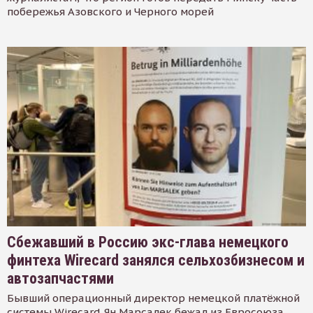
побережья Азовского и Черного морей
Сбежавший в Россию экс-глава немецкого
финтеха Wirecard занялся сельхозбизнесом и
автозапчастями
Бывший операционный директор немецкой платёжной
системы Wirecard Ян Марсалек бежал из Евросоюза