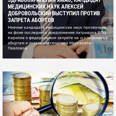
МЕДИЦИНСКИХ НАУК АЛЕКСЕЙ
ДОБРОВОЛЬСКИЙ ВЫСТУПИЛ ПРОТИВ
ЗАПРЕТА АБОРТОВ
Мнение кандидата медицинских наук прозвучало
на фоне последнего предложения патриарха РПЦ
Кирилла о федеральном запрете на «склонение» к
абортам и заявления сенатора Маргариты
Павловой