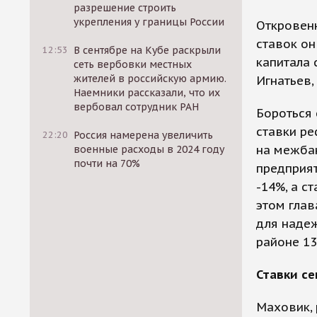
разрешение строить
укрепления у границы России
Откровенн
ставок он
12:53
В сентябре на Кубе раскрыли
капитала 
сеть вербовки местных
жителей в российскую армию.
Игнатьев,
Наемники рассказали, что их
вербовал сотрудник РАН
Бороться 
ставки ре
22:20
Россия намерена увеличить
на межба
военные расходы в 2024 году
почти на 70%
предприят
-14%, а с
этом глав
для наде
районе 13
Ставки се
Маховик, 