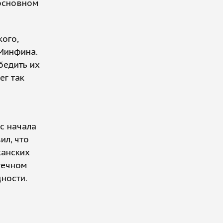
 основном
ого,
 Минфина.
бедить их
ег так
с начала
ил, что
канских
течном
ности.