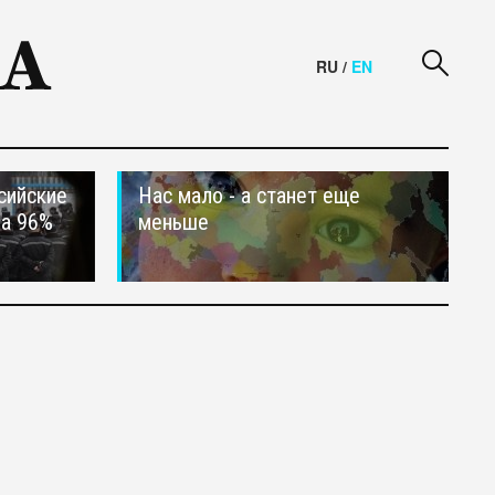
RU
/
EN
сийские
Нас мало - а станет еще
на 96%
меньше