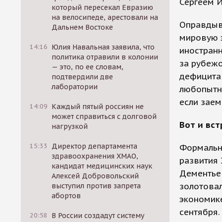
Сергеем 
который пересекал Евразию
на велосипеде, арестовали на
Оправдыва
Дальнем Востоке
мировую э
14:16
Юлия Навальная заявила, что
иностранн
политика отравили в колонии
за рубежо
— это, по ее словам,
дефицита 
подтвердили две
лаборатории
любопытна
если заем
14:09
Каждый пятый россиян не
может справиться с долговой
Вот и вс
нагрузкой
15:33
Директор департамента
Формально
здравоохранения ХМАО,
развития
кандидат медицинских наук
Дементьев
Алексей Добровольский
золотовал
выступил против запрета
абортов
экономике
сентября.
20:58
В России создадут систему