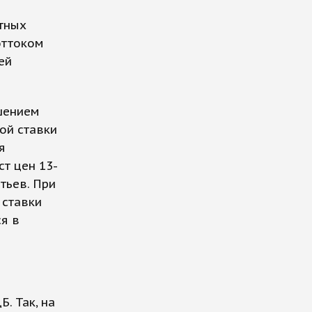
итных
оттоком
ей
шением
ой ставки
я
ст цен 13-
тьев. При
 ставки
я в
. Так, на