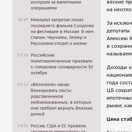
веские пр
контроля за валютными
операциями
на неотло
20:47
Минкульт запретил показ
За исклю
последнего фильма Сокурова
депутаты 
на фестивале в Москве. В нем
Сталин, Черчилль, Гитлер и
Алексею К
Муссолини спорят о жизни
в сохранн
называем
17:10
Российские
политзаключенные призвали
Доходы о
к голодовке солидарности 30
октября
националь
года сост
17:12
«ВКонтакте» начал
ЦБ сокра
блокировать посты
родственников
ипотечны
мобилизованных, в которых
рынке, ка
они требуют вернуть близких
домой
Цена ста
14:11
Россия, США и ЕС провели
секретные переговоры за