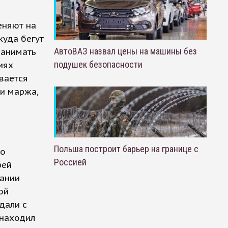
еняют на
куда бегут
АвтоВАЗ назвал цены на машины без
занимать
подушек безопасности
иях
вается
 и маржа,
Польша построит барьер на границе с
го
Россией
рей
вании
ой
дали с
 находил