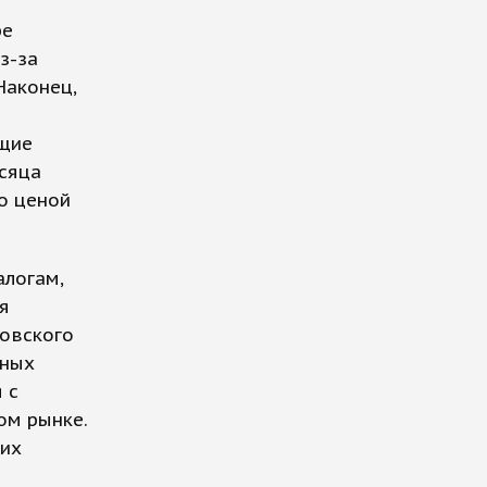
ре
з-за
Наконец,
ющие
сяца
то ценой
алогам,
я
ковского
тных
 с
ом рынке.
них
.