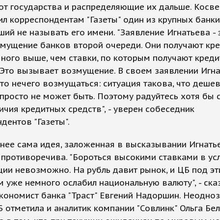
от государства и распределяющие их дальше. Косве
л корреспондентам "Газеты" один из крупных банки
ий не называть его имени. "Заявление Игнатьева - 
мущение банков второй очереди. Они получают кр
ного выше, чем ставки, по которым получают креди
 Это вызывает возмущение. В своем заявлении Игн
что нечего возмущаться: ситуация такова, что деше
просто не может быть. Поэтому радуйтесь хотя бы
ичия кредитных средств", - уверен собеседник
дентов "Газеты".
нее сама идея, заложенная в высказывании Игнатье
противоречива. "Бороться высокими ставками в ус
ии невозможно. На рубль давит рынок, и ЦБ под э
 уже немного ослабил национальную валюту", - ска
кономист банка "Траст" Евгений Надоршин. Неодно
 отметила и аналитик компании "Совлинк" Ольга Бел