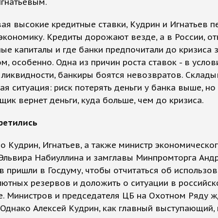
Игнатьевым.
я высокие кредитные ставки, Кудрин и Игнатьев п
кономику. Кредиты дорожают везде, а в России, от
ые капиталы и где банки предпочитали до кризиса 
м, особенно. Одна из причин роста ставок - в услов
ликвидности, банкиры боятся невозвратов. Склады
я ситуация: риск потерять деньги у банка выше, но
щик вернет деньги, куда больше, чем до кризиса.
третились
 Кудрин, Игнатьев, а также министр экономическо
 Эльвира Набиуллина и замглавы Минпромторга Анд
 пришли в Госдуму, чтобы отчитаться об использо
ютных резервов и доложить о ситуации в российск
. Министров и председателя ЦБ на Охотном Ряду ж
 Однако Алексей Кудрин, как главный выступающий,