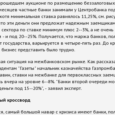
прошедшем аукционе по размещению беззалоговых
месяцев частные банки занимали у Центробанка по
хотя минимальная ставка равнялось 11,25%, см. рису
что эти деньги они предложат надежным заемщикам
 сектора по ставке минимум плюс 2--3%, а не очень
- и под 20--25%. Получается, что маржа банков, п
 государства, варьируется в четыре-пять раз. До к
бизнес представить было трудно.
ая ситуация на межбанковском рынке. Как рассказ
дентам "Газеты" начальник казначейства Газпромб
Хавин, ставки на межбанке для первоклассных зае
ь вчера на уровне 6--8%. "Банки второй очереди мо
деньги под 15--20%", - заявил эксперт.
ый кроссворд
я, самый большой навар с кризиса имеют банки, п