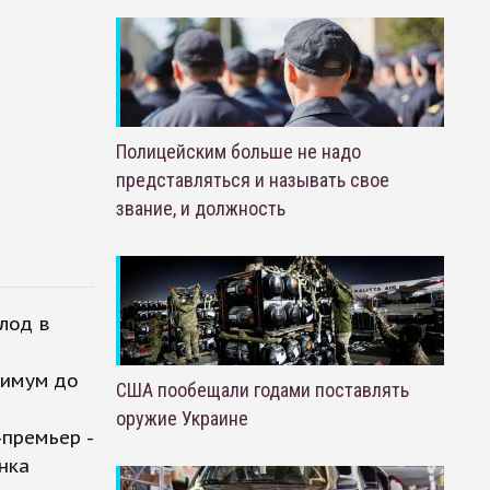
Полицейским больше не надо
представляться и называть свое
звание, и должность
лод в
нимум до
США пообещали годами поставлять
оружие Украине
-премьер -
нка