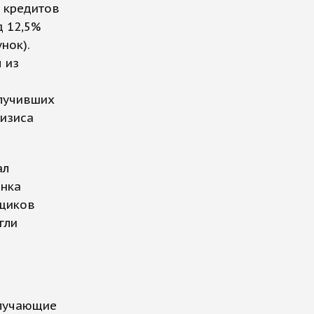
 кредитов
д 12,5%
нок).
 из
олучивших
ризиса
ал
анка
мщиков
гли
олучающие