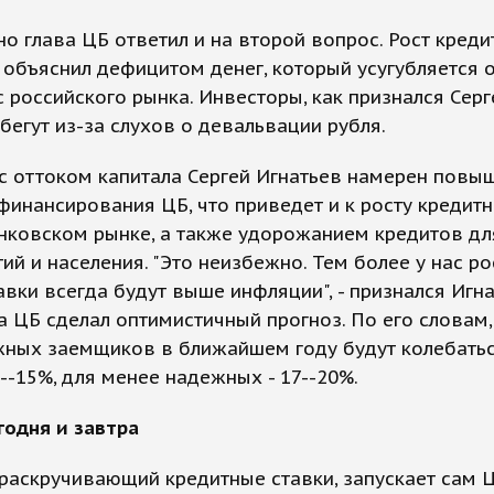
о глава ЦБ ответил и на второй вопрос. Рост кред
 объяснил дефицитом денег, который усугубляется 
с российского рынка. Инвесторы, как признался Серг
 бегут из-за слухов о девальвации рубля.
с оттоком капитала Сергей Игнатьев намерен повы
финансирования ЦБ, что приведет и к росту кредитн
нковском рынке, а также удорожанием кредитов дл
ий и населения. "Это неизбежно. Тем более у нас ро
тавки всегда будут выше инфляции", - признался Игна
а ЦБ сделал оптимистичный прогноз. По его словам,
жных заемщиков в ближайшем году будут колебатьс
--15%, для менее надежных - 17--20%.
годня и завтра
раскручивающий кредитные ставки, запускает сам ЦБ