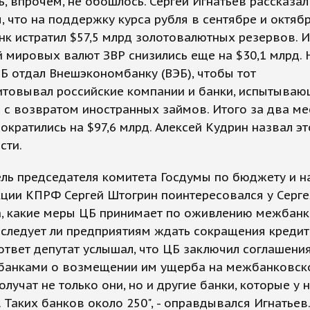
ь, впрочем, не обошлось. Сергей Игнатьев рассказал
, что на поддержку курса рубля в сентябре и октяб
к истратил $57,5 млрд золотовалютных резервов. И
 мировых валют ЗВР снизились еще на $30,1 млрд. 
Б отдал Внешэкономбанку (ВЭБ), чтобы тот
итовывал российские компании и банки, испытыва
с возвратом иностранных займов. Итого за два ме
ократились на $97,6 млрд. Алексей Кудрин назвал э
сти.
ль председателя комитета Госдумы по бюджету и н
ции КПРФ Сергей Штогрин поинтересовался у Серге
а, какие меры ЦБ принимает по оживлению межбан
 следует ли предприятиям ждать сокращения креди
 ответ депутат услышал, что ЦБ заключил соглашения
банками о возмещении им ущерба на межбанковск
олучат не только они, но и другие банки, которые у 
 Таких банков около 250", - оправдывался Игнатьев