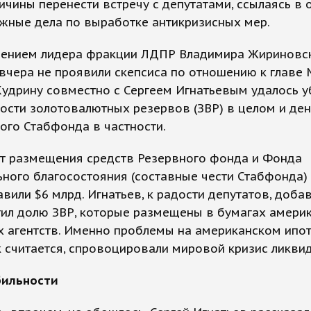
ичины перенести встречу с депутатами, ссылаясь в
жные дела по выработке антикризисных мер.
чением лидера фракции ЛДПР Владимира Жириновск
вчера не проявили скепсиса по отношению к главе
удрину совместно с Сергеем Игнатьевым удалось у
ости золотовалютных резервов (ЗВР) в целом и ден
ого Стабфонда в частности.
т размещения средств Резервного фонда и Фонда
ного благосостояния (составные чести Стабфонда) 
авили $6 млрд. Игнатьев, к радости депутатов, добав
тил долю ЗВР, которые размещены в бумагах амери
х агентств. Именно проблемы на американском ипо
к считается, спровоцировали мировой кризис ликвид
бильности