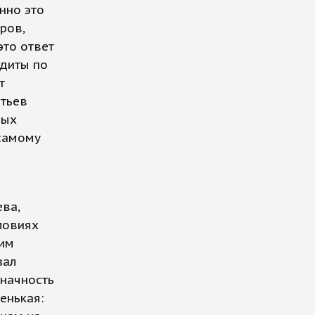
нно это
ров,
это ответ
едиты по
т
атьев
вых
 самому
ва,
ловиях
тим
зал
значность
енькая: