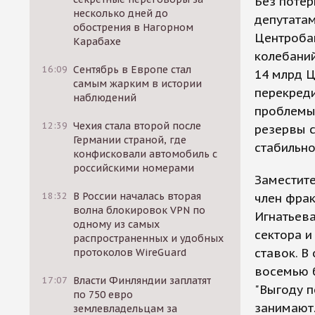
Без потер
несколько дней до
депутатам
обострения в Нагорном
Центробан
Карабахе
колебаний
16:09
Сентябрь в Европе стал
14 млрд Ц
самым жарким в истории
перекред
наблюдений
проблемы 
12:39
Чехия стала второй после
резервы с
Германии страной, где
стабильно
конфисковали автомобиль с
российскими номерами
Заместите
18:32
В России началась вторая
член фрак
волна блокировок VPN по
Игнатьев
одному из самых
сектора и
распространенных и удобных
ставок. В
протоколов WireGuard
восемью 
17:07
Власти Финляндии заплатят
"Выгоду п
по 750 евро
занимают.
землевладельцам за