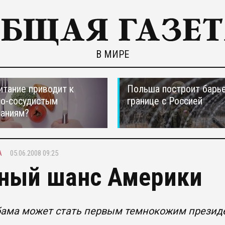
В МИРЕ
итание приводит к
Польша построит барье
но-сосудистым
границе с Россией
ваниям?
А
05.06.2008 09:25
ный шанс Америки
бама может стать первым темнокожим прези