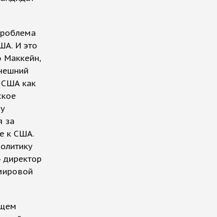
проблема
ША. И это
 Маккейн,
ынешний
 США как
ское
шу
я за
е к США.
политику
» директор
 мировой
ущем