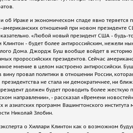
атов.
и об Ираке и экономическом спаде явно теряется 
-американских отношений при новом президенте С
казательно. «Любой новый президент США - будь-то
 Клинтон - будет более антироссийским, нежели н
елого Дома. Джордж Буш вообще войдет в историю
амых пророссийских президентов. Сейчас американ
ное мнение в целом настроено антироссийски. Бу
в вину провал политики в отношении России, котора
 президентства не стала ни демократичнее, ни ближ
резидент должен будет проводить более жесткую 
ском направлении», - рассказал «Времени новостей
х и азиатских программ Вашингтонского института
сти Николай Злобин.
 эксперта о Хиллари Клинтон как о возможном буд