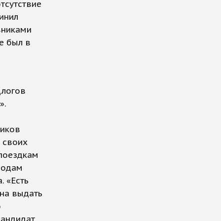
тсутствие
инил
вниками
не был в
длогов
».
тиков
о своих
 поездкам
родам
. «Есть
на выдать
ю
кандидат