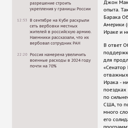
Джон Мак
разрешение строить
укрепления у границы России
опыта. Т
Барака Об
12:53
В сентябре на Кубе раскрыли
Америки (
сеть вербовки местных
Ираке и н
жителей в российскую армию.
Наемники рассказали, что их
вербовал сотрудник РАН
В ответ О
поддержк
22:20
Россия намерена увеличить
для продл
военные расходы в 2024 году
почти на 70%
«Сенатор 
отважных
Ирака - н
поездках 
по сильне
США, то п
много сл
его соли
программу