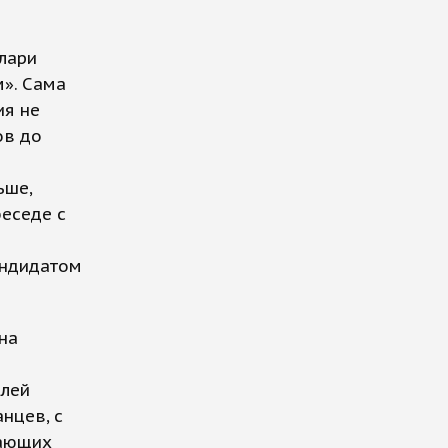
лари
м». Сама
ия не
ов до
ьше,
беседе с
андидатом
на
елей
нцев, с
вающих