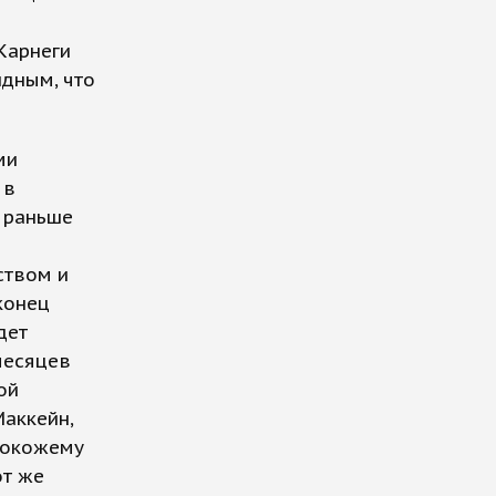
Карнеги
идным, что
ми
 в
о раньше
ством и
конец
дет
месяцев
ой
Маккейн,
нокожему
от же