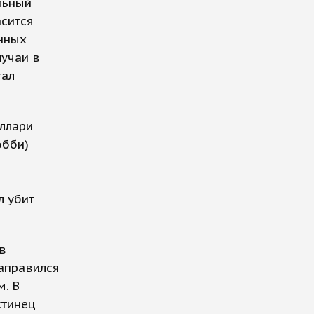
льный
асится
енных
лучаи в
тал
иллари
обби)
л убит
в
аправился
. В
стинец