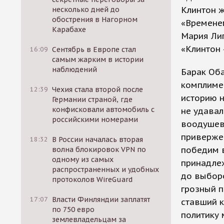
Клинтон ж
несколько дней до
обострения в Нагорном
«Времене
Карабахе
Мария Лип
«Клинтон 
16:09
Сентябрь в Европе стал
самым жарким в истории
наблюдений
Барак Об
комплиме
12:39
Чехия стала второй после
историю н
Германии страной, где
конфисковали автомобиль с
не удавал
российскими номерами
воодушев
привержен
18:32
В России началась вторая
победим в
волна блокировок VPN по
одному из самых
принадлеж
распространенных и удобных
до выборо
протоколов WireGuard
грозный п
17:07
Власти Финляндии заплатят
ставший к
по 750 евро
политику 
землевладельцам за