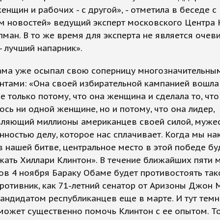
енщин и рабочих - с другой», - отметила в беседе с
м новостей» ведущий эксперт московского Центра 
ман. В то же время для эксперта не является очев
- лучший напарник».
ама уже осыпал свою соперницу многозначительны
нтами: «Она своей избирательной кампанией вошла
е только потому, что она женщина и сделала то, чт
ось ни одной женщине, но и потому, что она лидер,
ляющий миллионы американцев своей силой, муже
ностью делу, которое нас сплачивает. Когда мы на
 нашей битве, центральное место в этой победе бу
ать Хиллари Клинтон». В течение ближайших пяти 
в 4 ноября Бараку Обаме будет противостоять так
ротивник, как 71-летний сенатор от Аризоны Джон 
андидатом республиканцев еще в марте. И тут тем
может существенно помочь Клинтон с ее опытом. Т