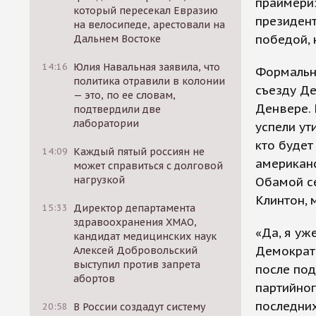
праймери
который пересекал Евразию
президен
на велосипеде, арестовали на
победой, 
Дальнем Востоке
14:16
Юлия Навальная заявила, что
Формальн
политика отравили в колонии
съезду Де
— это, по ее словам,
Денвере.
подтвердили две
лаборатории
успели ут
кто будет
14:09
Каждый пятый россиян не
американс
может справиться с долговой
нагрузкой
Обамой се
Клинтон, 
15:33
Директор департамента
здравоохранения ХМАО,
«Да, я уж
кандидат медицинских наук
Демократи
Алексей Добровольский
выступил против запрета
после под
абортов
партийног
последних
20:58
В России создадут систему