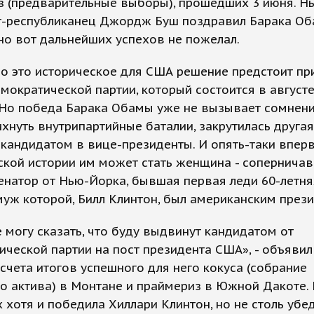
з (предварительные выборы), прошедших 3 июня. 
т-республиканец Джордж Буш поздравил Барака Оба
но вот дальнейших успехов не пожелал.
о это историческое для США решение предстоит пр
мократической партии, который состоится в августе
 Но победа Барака Обамы уже не вызывает сомнени
ихнуть внутрипартийные баталии, закрутилась другая
 кандидатом в вице-президенты. И опять-таки впер
кой истории им может стать женщина - соперничав
натор от Нью-Йорка, бывшая первая леди 60-летня
муж которой, Билл Клинтон, был американским през
е могу сказать, что буду выдвинут кандидатом от
ческой партии на пост президента США», - объяви
счета итогов успешного для него кокуса (собрание
о актива) в Монтане и праймериз в Южной Дакоте.
 хотя и победила Хиллари Клинтон, но не столь убе