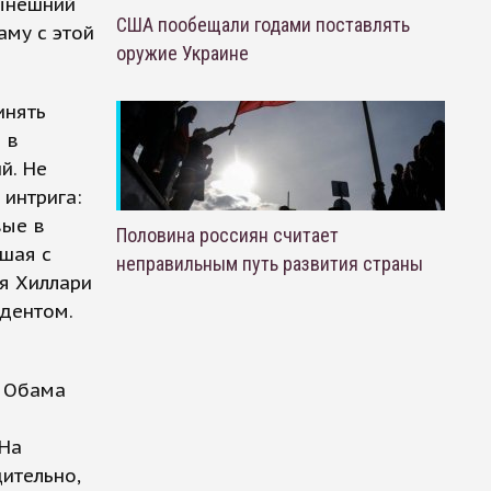
Нынешний
США пообещали годами поставлять
му с этой
оружие Украине
инять
 в
й. Не
 интрига:
вые в
Половина россиян считает
шая с
неправильным путь развития страны
я Хиллари
идентом.
л Обама
 На
дительно,