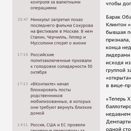
контроля за валютными
чтобы дог
операциями
Барак Об
20:47
Минкульт запретил показ
Клинтон «
последнего фильма Сокурова
на фестивале в Москве. В нем
бывшая п
Сталин, Черчилль, Гитлер и
признала,
Муссолини спорят о жизни
конца нед
лидерами 
17:10
Российские
политзаключенные призвали
исходя из
к голодовке солидарности 30
группой з
октября
«открыта»
17:12
«ВКонтакте» начал
в вице-пр
блокировать посты
родственников
«Теперь Х
мобилизованных, в которых
баллотиро
они требуют вернуть близких
домой
недавнем
Демпарти
14:11
Россия, США и ЕС провели
одной ст
секретные переговоры за