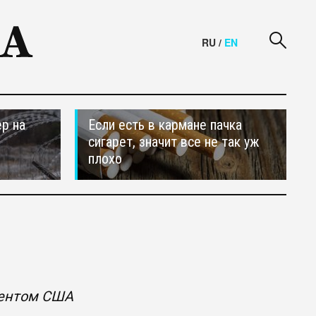
RU
/
EN
р на
Если есть в кармане пачка
сигарет, значит все не так уж
плохо
дентом США