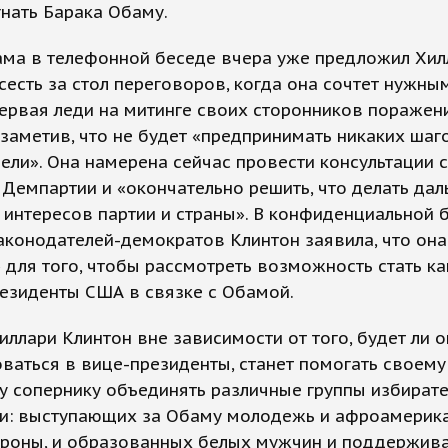
нать Барака Обаму.
ама в телефонной беседе вчера уже предложил Хил
сесть за стол переговоров, когда она сочтет нужны
ервая леди на митинге своих сторонников поражен
 заметив, что не будет «предпринимать никаких шаг
ели». Она намерена сейчас провести консультации с
Демпартии и «окончательно решить, что делать дал
 интересов партии и страны». В конфиденциальной 
аконодателей-демократов Клинтон заявила, что она
 для того, чтобы рассмотреть возможность стать к
езиденты США в связке с Обамой.
иллари Клинтон вне зависимости от того, будет ли о
ваться в вице-президенты, станет помогать своему
у сопернику объединять различные группы избират
и: выступающих за Обаму молодежь и афроамерика
ороны, и образованных белых мужчин и поддержи