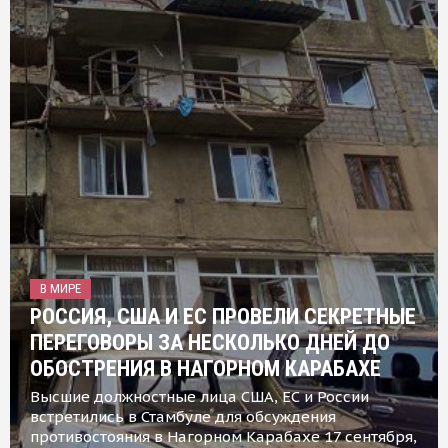
В МИРЕ
РОССИЯ, США И ЕС ПРОВЕЛИ СЕКРЕТНЫЕ
ПЕРЕГОВОРЫ ЗА НЕСКОЛЬКО ДНЕЙ ДО
ОБОСТРЕНИЯ В НАГОРНОМ КАРАБАХЕ
Высшие должностные лица США, ЕС и России
встретились в Стамбуле для обсуждения
противостояния в Нагорном Карабахе 17 сентября,