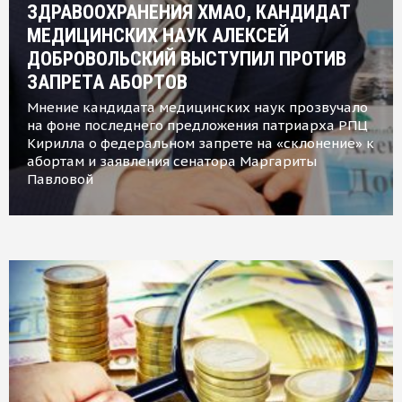
ЗДРАВООХРАНЕНИЯ ХМАО, КАНДИДАТ
МЕДИЦИНСКИХ НАУК АЛЕКСЕЙ
ДОБРОВОЛЬСКИЙ ВЫСТУПИЛ ПРОТИВ
ЗАПРЕТА АБОРТОВ
Мнение кандидата медицинских наук прозвучало
на фоне последнего предложения патриарха РПЦ
Кирилла о федеральном запрете на «склонение» к
абортам и заявления сенатора Маргариты
Павловой