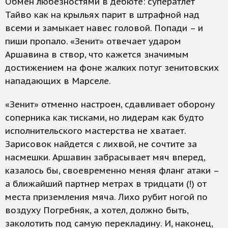
Обмен любезностями в дебюте: суператлет
Тайво как на крыльях парит в штрафной над
всеми и замыкает навес головой. Попади – и
пиши пропало. «Зенит» отвечает ударом
Аршавина в створ, что кажется значимым
достижением на фоне жалких потуг зенитовских
нападающих в Марселе.
«Зенит» отменно настроен, сдавливает оборону
соперника как тисками, но лидерам как будто
исполнительского мастерства не хватает.
Зарисовок найдется с лихвой, не сочтите за
насмешки. Аршавин забрасывает мяч вперед,
казалось бы, своевременно меняя фланг атаки –
а ближайший партнер метрах в тридцати (!) от
места приземления мяча. Лихо рубит ногой по
воздуху Погребняк, а хотел, должно быть,
заколотить под самую перекладину. И, наконец,