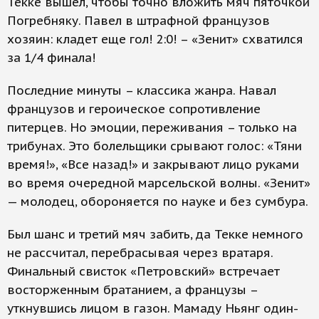
Текке вышел, чтобы точно вложить мяч пяточкой
Погребняку. Павел в штрафной французов
хозяин: кладет еще гол! 2:0! – «Зенит» схватился
за 1/4 финала!
Последние минуты – классика жанра. Навал
французов и героическое сопротивление
питерцев. Но эмоции, переживания – только на
трибунах. Это болельщики срывают голос: «Тяни
время!», «Все назад!» и закрывают лицо руками
во время очередной марсельской волны. «Зенит»
— молодец, обороняется по науке и без сумбура.
Был шанс и третий мяч забить, да Текке немного
не рассчитал, перебрасывая через вратаря.
Финальный свисток «Петровский» встречает
восторженным братанием, а французы –
уткнувшись лицом в газон. Мамаду Ньянг один-