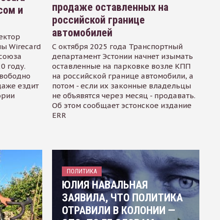
продаже оставленных на
сом и
российской границе
автомобилей
ектор
ы Wirecard
С октября 2025 года Транспортный
осоюза
департамент Эстонии начнет изымать
0 году.
оставленные на парковке возле КПП
свободно
на российской границе автомобили, а
даже ездит
потом - если их законные владельцы
ории
не объявятся через месяц - продавать.
Об этом сообщает эстонское издание
ERR
ПОЛИТИКА
ЮЛИЯ НАВАЛЬНАЯ
ЗАЯВИЛА, ЧТО ПОЛИТИКА
ОТРАВИЛИ В КОЛОНИИ —