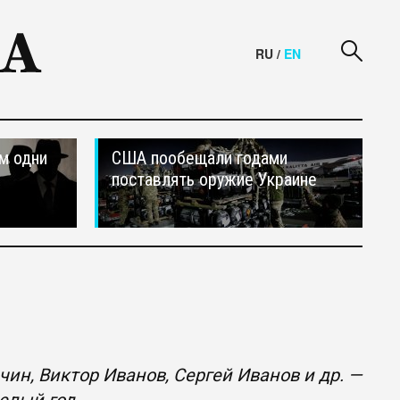
RU
/
EN
м одни
США пообещали годами
поставлять оружие Украине
н, Виктор Иванов, Сергей Иванов и др. —