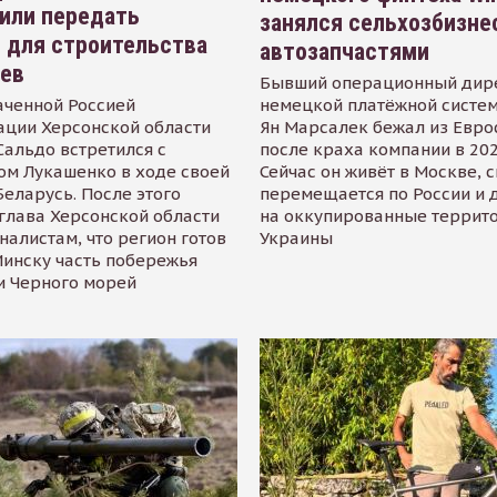
или передать
занялся сельхозбизне
 для строительства
автозапчастями
иев
Бывший операционный дир
аченной Россией
немецкой платёжной систем
ации Херсонской области
Ян Марсалек бежал из Евр
альдо встретился с
после краха компании в 202
ом Лукашенко в ходе своей
Сейчас он живёт в Москве, 
Беларусь. После этого
перемещается по России и 
глава Херсонской области
на оккупированные террит
налистам, что регион готов
Украины
инску часть побережья
и Черного морей