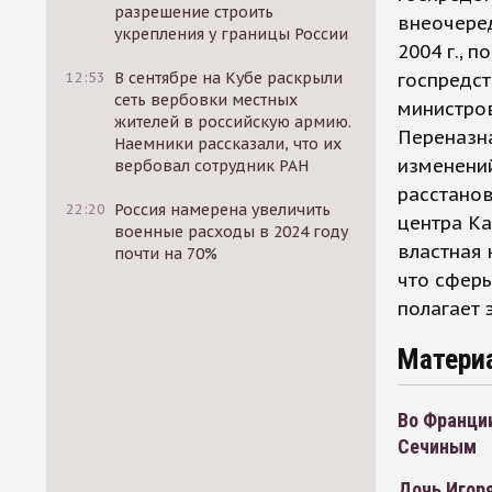
разрешение строить
внеочеред
укрепления у границы России
2004 г., 
12:53
В сентябре на Кубе раскрыли
госпредст
сеть вербовки местных
министров
жителей в российскую армию.
Переназна
Наемники рассказали, что их
изменени
вербовал сотрудник РАН
расстанов
22:20
Россия намерена увеличить
центра Ка
военные расходы в 2024 году
властная 
почти на 70%
что сферы
полагает 
Матери
Во Франции
Сечиным
Дочь Игор