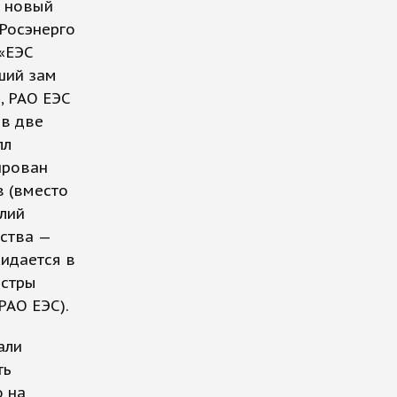
а новый
 Росэнерго
 «ЕЭС
ший зам
, РАО ЕЭС
 в две
лл
ирован
в (вместо
лий
ства —
идается в
истры
РАО ЕЭС).
али
ть
о на