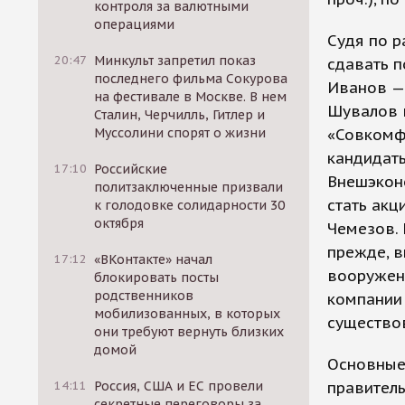
контроля за валютными
операциями
Судя по р
20:47
Минкульт запретил показ
сдавать п
последнего фильма Сокурова
Иванов — 
на фестивале в Москве. В нем
Шувалов в
Сталин, Черчилль, Гитлер и
Муссолини спорят о жизни
«Совкомфл
кандидаты
17:10
Российские
Внешэкон
политзаключенные призвали
стать акц
к голодовке солидарности 30
октября
Чемезов. 
прежде, в
17:12
«ВКонтакте» начал
вооружени
блокировать посты
родственников
компании 
мобилизованных, в которых
существов
они требуют вернуть близких
домой
Основные
14:11
Россия, США и ЕС провели
правитель
секретные переговоры за