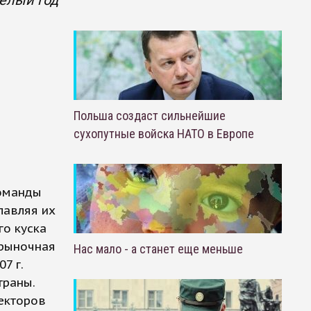
целый год
Польша создаст сильнейшие
сухопутные войска НАТО в Европе
команды
лавляя их
го куска
 рыночная
Нас мало - а станет еще меньше
7 г.
траны.
екторов