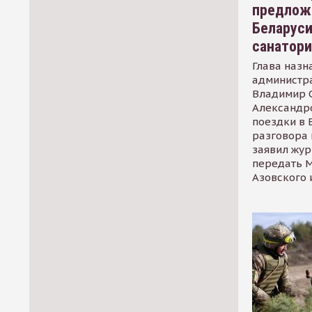
предлож
Беларуси
санатор
Глава назн
администр
Владимир С
Александр
поездки в 
разговора 
заявил жур
передать М
Азовского 