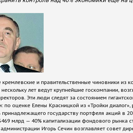
хранить контроль над 40% экономики еще на 
 кремлевские и правительственные чиновники из 
 нескольку лет ведут крупнейшие госкомпании, возг
ректоров. Эти люди следят за состоянием гигантско
: по оценке Елены Красницкой из «Тройки диалог»,
 принадлежащего государству портфеля акций в 200
$469 млрд — 40% капитализации фондового рынка с
администрации Игорь Сечин возглавляет совет дир