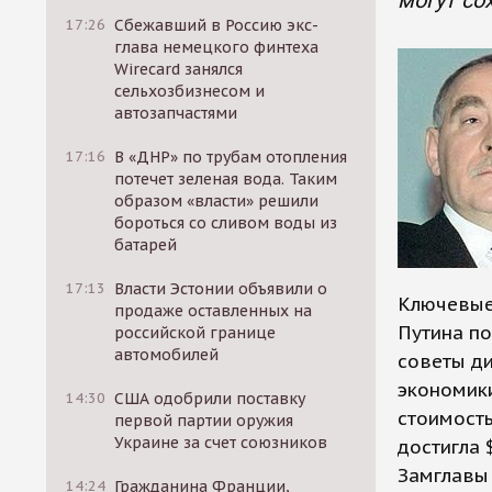
могут со
17:26
Сбежавший в Россию экс-
глава немецкого финтеха
Wirecard занялся
сельхозбизнесом и
автозапчастями
17:16
В «ДНР» по трубам отопления
потечет зеленая вода. Таким
образом «власти» решили
бороться со сливом воды из
батарей
17:13
Власти Эстонии объявили о
Ключевые
продаже оставленных на
Путина по
российской границе
автомобилей
советы ди
экономики
14:30
США одобрили поставку
стоимость
первой партии оружия
Украине за счет союзников
достигла 
Замглавы 
14:24
Гражданина Франции,