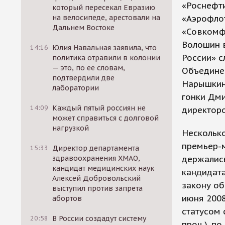
«Роснефт
который пересекал Евразию
на велосипеде, арестовали на
«Аэрофлот
Дальнем Востоке
«Совкомф
Волошин 
14:16
Юлия Навальная заявила, что
России» с
политика отравили в колонии
— это, по ее словам,
Объединен
подтвердили две
Нарышкин 
лаборатории
гонки Дми
14:09
Каждый пятый россиян не
директоро
может справиться с долговой
нагрузкой
Несколько
премьер-м
15:33
Директор департамента
здравоохранения ХМАО,
держались
кандидат медицинских наук
кандидата
Алексей Добровольский
закону о
выступил против запрета
июня 2008
абортов
статусом 
20:58
В России создадут систему
проч.), п