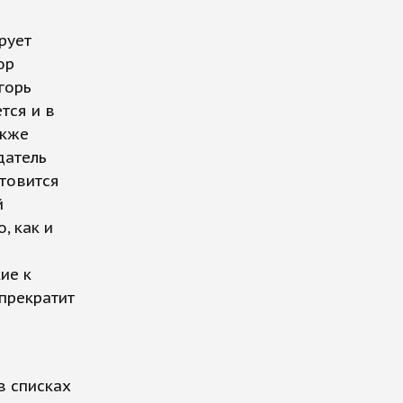
рует
ор
горь
тся и в
акже
датель
товится
й
, как и
ие к
 прекратит
в списках