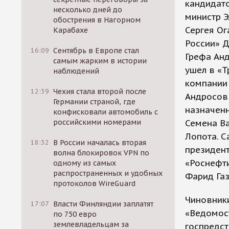
кандидато
несколько дней до
министр Э
обострения в Нагорном
Сергея Ог
Карабахе
России» Д
16:09
Сентябрь в Европе стал
Грефа Анд
самым жарким в истории
ушел в «Т
наблюдений
компании
12:39
Чехия стала второй после
Андросов 
Германии страной, где
назначенн
конфисковали автомобиль с
российскими номерами
Семена Ва
Лопота. С
18:32
В России началась вторая
президент
волна блокировок VPN по
«Роснефти
одному из самых
распространенных и удобных
Фарид Газ
протоколов WireGuard
Чиновники
17:07
Власти Финляндии заплатят
«Ведомост
по 750 евро
землевладельцам за
госпредст