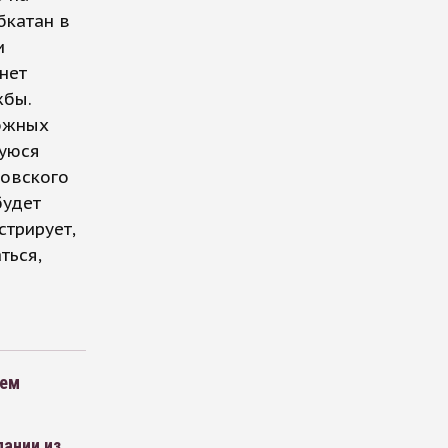
бкатан в
и
нет
жбы.
можных
шуюся
ковского
будет
стрирует,
ться,
рем
пании из