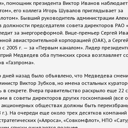
и», помощник президента Виктор Иванов наблюдает
ом», его коллега Игорь Шувалов приглядывает за
лотом». Бывший руководитель администрации Алек
в должности председателя совета директоров РАО 
ледит за энергореформой. Вице-премьер Сергей Ив
ной авиастроительной корпорацией (ОАК), а Серге
с 2005 г. — за «Первым каналом». Лидер президент
трий Медведев оба путинских срока возглавляет с
в «Газпрома».
 дней назад было объявлено, что Медведева смен
инистр Виктор Зубков, но имена остальных курато
 в секрете. Вчера правительство раскрыло еще 22 с
ми в советы директоров других госкомпаний (все о
б акционерных обществах должны быть переизбран
 г.). На очереди еще около трех десятков компаний
стратегических («Алроса», «Совкомфлот», НПО «Сату
о ним списки ожидаются позднее.