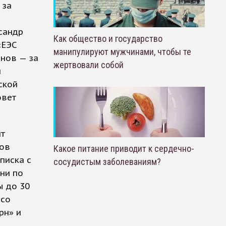
 за
сандр
Как общество и государство
«ЕЭС
манипулируют мужчинами, чтобы те
анов — за
жертвовали собой
й
ской
овет
ит
ров
Какое питание приводит к сердечно-
писка с
сосудистым заболеваниям?
ни по
ы до 30
 со
рн» и