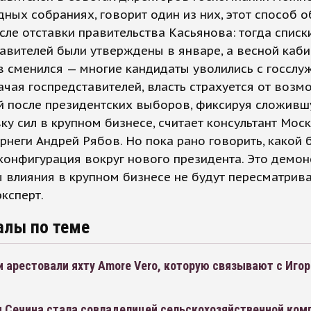
ных собраниях, говорит один из них, этот способ о
после отставки правительства Касьянова: тогда списк
авителей были утверждены в январе, а весной каби
 сменился — многие кандидаты уволились с госслу
чая госпредставителей, власть страхуется от воз
й после президентских выборов, фиксируя сложив
ку сил в крупном бизнесе, считает консультант Мос
рнеги Андрей Рябов. Но пока рано говорить, какой 
конфигурация вокруг нового президента. Это демон
 влияния в крупном бизнесе не будут пересматрива
эксперт.
алы по теме
 арестовали яхту Amore Vero, которую связывают с Иго
я Сечина стала совладелицей сельскохозяйственной ком