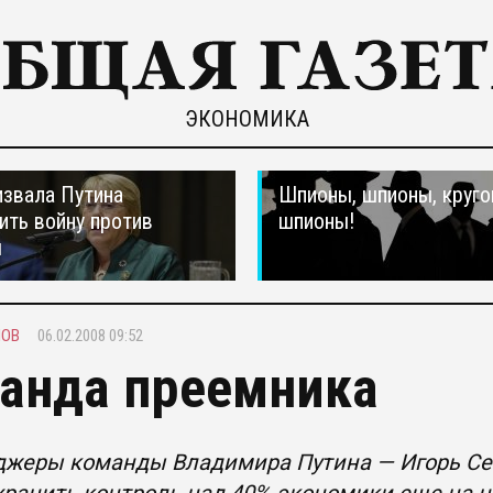
ЭКОНОМИКА
звала Путина
Шпионы, шпионы, круго
ить войну против
шпионы!
ы
НОВ
06.02.2008 09:52
анда преемника
жеры команды Владимира Путина — Игорь Сечи