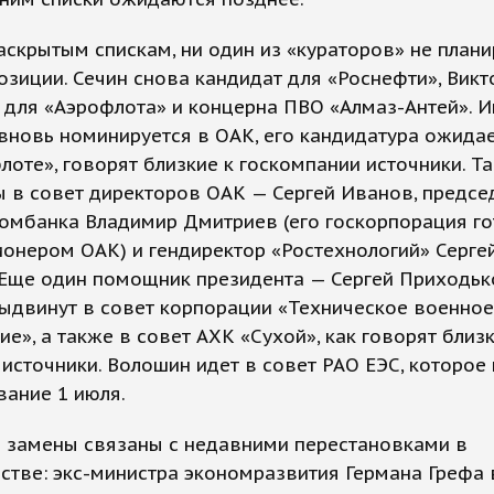
аскрытым спискам, ни один из «кураторов» не плани
озиции. Сечин снова кандидат для «Роснефти», Викт
для «Аэрофлота» и концерна ПВО «Алмаз-Антей». И
новь номинируется в ОАК, его кандидатура ожидае
оте», говорят близкие к госкомпании источники. Т
 в совет директоров ОАК — Сергей Иванов, предсе
омбанка Владимир Дмитриев (его госкорпорация го
ионером ОАК) и гендиректор «Ростехнологий» Серге
Еще один помощник президента — Сергей Приходько
ыдвинут в совет корпорации «Техническое военное
е», а также в совет АХК «Сухой», как говорят близк
источники. Волошин идет в совет РАО ЕЭС, которое
ание 1 июля.
 замены связаны с недавними перестановками в
стве: экс-министра экономразвития Германа Грефа 