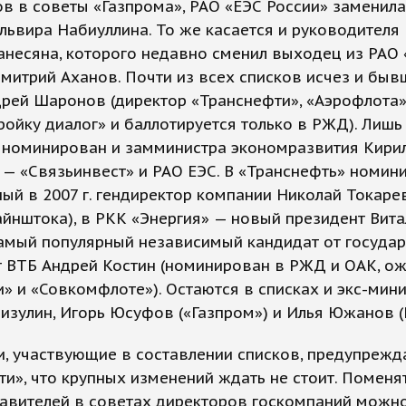
в в советы «Газпрома», РАО «ЕЭС России» заменил
львира Набиуллина. То же касается и руководителя
анесяна, которого недавно сменил выходец из РАО
митрий Аханов. Почти из всех списков исчез и быв
рей Шаронов (директор «Транснефти», «Аэрофлота»
ройку диалог» и баллотируется только в РЖД). Лишь
 номинирован и замминистра экономразвития Кири
— «Связьинвест» и РАО ЕЭС. В «Транснефть» номин
ый в 2007 г. гендиректор компании Николай Токаре
йнштока), в РКК «Энергия» — новый президент Вита
амый популярный независимый кандидат от государ
 ВТБ Андрей Костин (номинирован в РЖД и ОАК, ож
» и «Совкомфлоте»). Остаются в списках и экс-мин
изулин, Игорь Юсуфов («Газпром») и Илья Южанов (
, участвующие в составлении списков, предупрежд
и», что крупных изменений ждать не стоит. Поменя
авителей в советах директоров госкомпаний можн