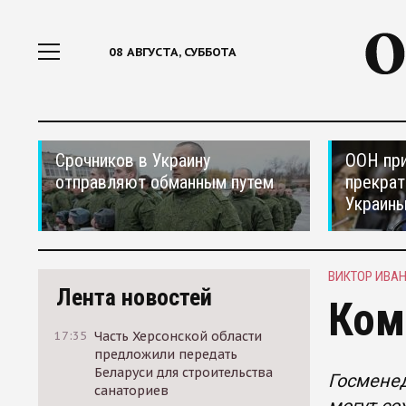
08 АВГУСТА, СУББОТА
Срочников в Украину
ООН при
отправляют обманным путем
прекрат
Украин
ВИКТОР ИВА
Лента новостей
Ком
17:35
Часть Херсонской области
предложили передать
Беларуси для строительства
Госменед
санаториев