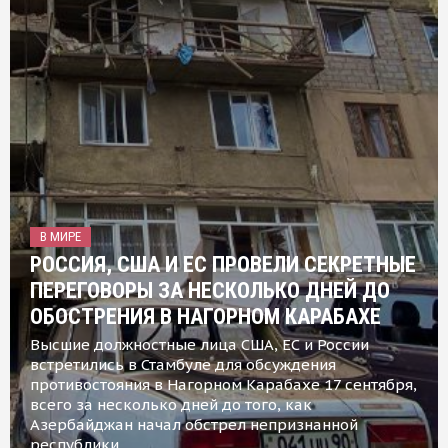
В МИРЕ
РОССИЯ, США И ЕС ПРОВЕЛИ СЕКРЕТНЫЕ
ПЕРЕГОВОРЫ ЗА НЕСКОЛЬКО ДНЕЙ ДО
ОБОСТРЕНИЯ В НАГОРНОМ КАРАБАХЕ
Высшие должностные лица США, ЕС и России
встретились в Стамбуле для обсуждения
противостояния в Нагорном Карабахе 17 сентября,
всего за несколько дней до того, как
Азербайджан начал обстрел непризнанной
республики