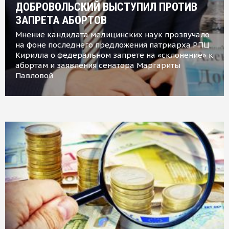
ДОБРОВОЛЬСКИЙ ВЫСТУПИЛ ПРОТИВ
ЗАПРЕТА АБОРТОВ
Мнение кандидата медицинских наук прозвучало
на фоне последнего предложения патриарха РПЦ
Кирилла о федеральном запрете на «склонение» к
абортам и заявления сенатора Маргариты
Павловой