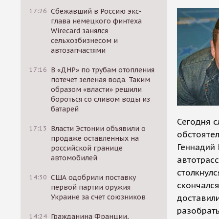
17:26
Сбежавший в Россию экс-
глава немецкого финтеха
Wirecard занялся
сельхозбизнесом и
автозапчастями
17:16
В «ДНР» по трубам отопления
потечет зеленая вода. Таким
образом «власти» решили
бороться со сливом воды из
батарей
Сегодня 
17:13
Власти Эстонии объявили о
обстояте
продаже оставленных на
Геннадий 
российской границе
автомобилей
автотрасс
столкнулс
14:30
США одобрили поставку
скончался
первой партии оружия
Украине за счет союзников
доставили
разобрать
14:24
Гражданина Франции,