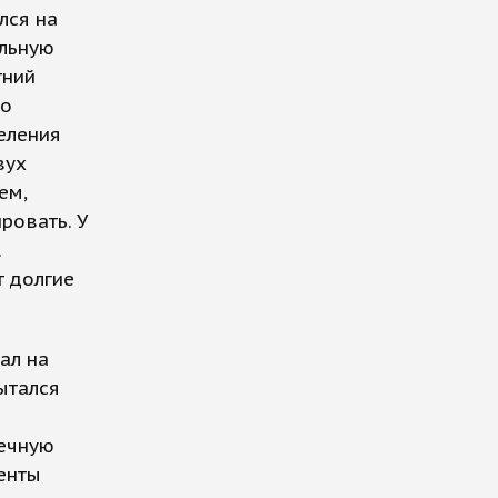
лся на
альную
тний
ко
еления
вух
ем,
ровать. У
.
т долгие
ал на
ытался
речную
енты