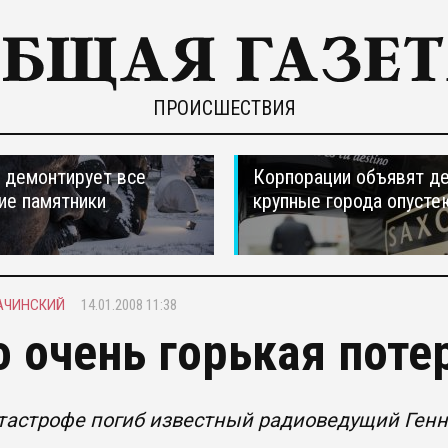
ПРОИСШЕСТВИЯ
 демонтирует все
Корпорации объявят д
ие памятники
крупные города опусте
АЧИНСКИЙ
14.01.2008 11:38
о очень горькая поте
атастрофе погиб известный радиоведущий Ген