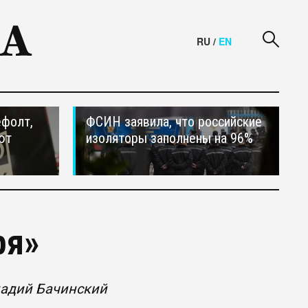
RU
/
EN
ефолт,
ФСИН заявила, что российские
ют
изоляторы заполнены на 96%
ря»
надий Бачинский