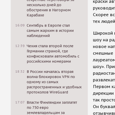
краски ав
несколько дней до
руководи
обострения в Нагорном
Скорее вс
Карабахе
тех людей
16:09
Сентябрь в Европе стал
самым жарким в истории
Широкой п
наблюдений
шоу на ра
12:39
Чехия стала второй после
новое нап
Германии страной, где
смешные в
конфисковали автомобиль с
лауреато
российскими номерами
шоу». При
18:32
В России началась вторая
радиостан
волна блокировок VPN по
развлекат
одному из самых
Первом ка
распространенных и удобных
протоколов WireGuard
дирекции
так прост
17:07
Власти Финляндии заплатят
Он буква
по 750 евро
землевладельцам за
отзывчивы