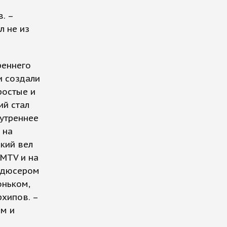
. –
л не из
реннего
и создали
ростые и
ий стал
утреннее
 на
кий вел
MTV и на
родюсером
оньком,
рхипов. –
м и