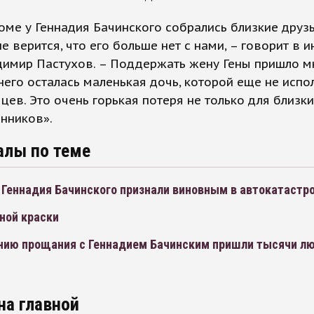
оме у Геннадия Бачинского собрались близкие друзь
е верится, что его больше нет с нами, – говорит в 
димир Пастухов. – Поддержать жену Гены пришло м
 него осталась маленькая дочь, которой еще не испо
цев. Это очень горькая потеря не только для близки
нников».
алы по теме
 Геннадия Бачинского признали виновным в автокатастр
ной краски
нию прощания с Геннадием Бачинским пришли тысячи л
на главной