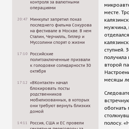
контроля за валютными
микроавто
операциями
месте. Т
20:47
Минкульт запретил показ
калязинск
последнего фильма Сокурова
мужчина, 
на фестивале в Москве. В нем
отделался
Сталин, Черчилль, Гитлер и
калязинск
Муссолини спорят о жизни
ступней. 
17:10
Российские
получила 
политзаключенные призвали
второй па
к голодовке солидарности 30
октября
Настроени
месяцы л
17:12
«ВКонтакте» начал
блокировать посты
Следоват
родственников
мобилизованных, в которых
встречную
они требуют вернуть близких
обогнать 
домой
столкнувш
полосу. 
14:11
Россия, США и ЕС провели
секретные переговоры за