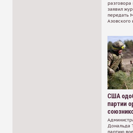
разговора 
заявил жур
передать М
Азовского 
США одоб
партии о
союзник
Администр
Дональда 
партию во