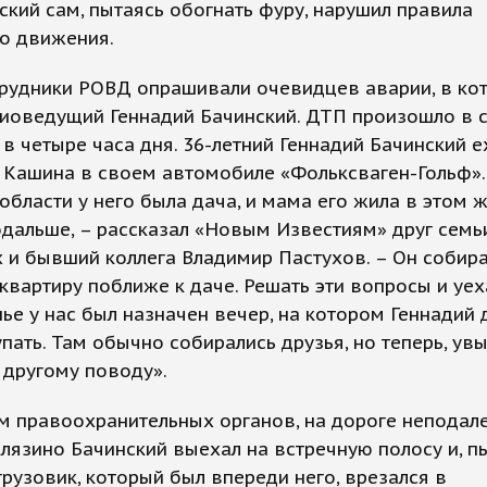
ский сам, пытаясь обогнать фуру, нарушил правила
о движения.
трудники РОВД опрашивали очевидцев аварии, в ко
диоведущий Геннадий Бачинский. ДТП произошло в 
в четыре часа дня. 36-летний Геннадий Бачинский е
 Кашина в своем автомобиле «Фольксваген-Гольф».
области у него была дача, и мама его жила в этом ж
одальше, – рассказал «Новым Известиям» друг семь
 и бывший коллега Владимир Пастухов. – Он собир
 квартиру поближе к даче. Решать эти вопросы и уех
ье у нас был назначен вечер, на котором Геннадий
пать. Там обычно собирались друзья, но теперь, увы
 другому поводу».
 правоохранительных органов, на дороге неподале
лязино Бачинский выехал на встречную полосу и, п
грузовик, который был впереди него, врезался в