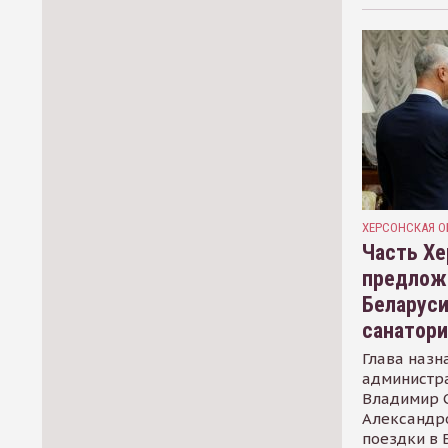
ХЕРСОНСКАЯ О
Часть Хе
предлож
Беларуси
санатор
Глава назн
администр
Владимир С
Александр
поездки в 