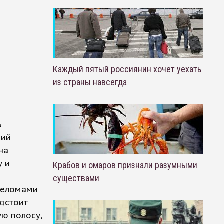
Каждый пятый россиянин хочет уехать
из страны навсегда
ь
щий
на
у и
Крабов и омаров признали разумными
существами
ереломами
дстоит
ю полосу,