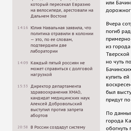
или Бачин
который пересекал Евразию
дорожног
на велосипеде, арестовали на
Дальнем Востоке
Вчера со
14:16
Юлия Навальная заявила, что
погиб ра
политика отравили в колонии
примерно 
— это, по ее словам,
подтвердили две
из города
лаборатории
Тверской 
но чуть п
14:09
Каждый пятый россиян не
может справиться с долговой
Бачинских
нагрузкой
купить ей
воскресен
15:33
Директор департамента
был высту
здравоохранения ХМАО,
кандидат медицинских наук
придут по
Алексей Добровольский
выступил против запрета
По данным
абортов
города Ка
20:58
В России создадут систему
обогнуть 