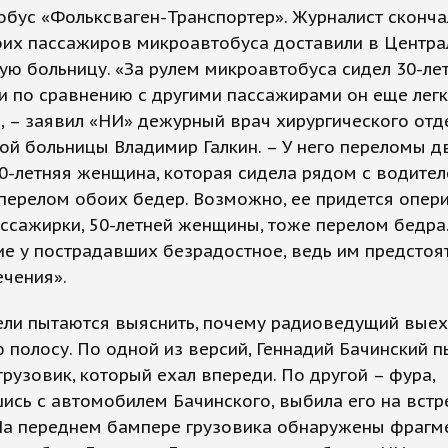
бус «Фольксваген-Транспортер». Журналист сконча
роих пассажиров микроавтобуса доставили в Центр
ую больницу. «За рулем микроавтобуса сидел 30-ле
и по сравнению с другими пассажирами он еще лег
, – заявил «НИ» дежурный врач хирургического отд
ой больницы Владимир Галкин. – У него переломы д
30-летняя женщина, которая сидела рядом с водител
перелом обоих бедер. Возможно, ее придется опери
ссажирки, 50-летней женщины, тоже перелом бедра
е у пострадавших безрадостное, ведь им предстоя
ечения».
ели пытаются выяснить, почему радиоведущий выех
 полосу. По одной из версий, Геннадий Бачинский п
грузовик, который ехал впереди. По другой – фура,
ись с автомобилем Бачинского, выбила его на вст
«На переднем бампере грузовика обнаружены фрагм