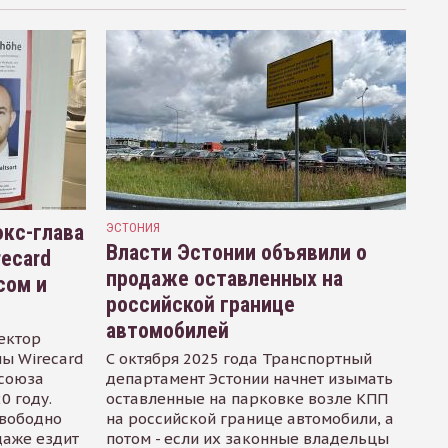
кс-глава
ЭСТОНИЯ
Власти Эстонии объявили о
recard
продаже оставленных на
сом и
российской границе
автомобилей
ектор
ы Wirecard
С октября 2025 года Транспортный
осоюза
департамент Эстонии начнет изымать
0 году.
оставленные на парковке возле КПП
свободно
на российской границе автомобили, а
даже ездит
потом - если их законные владельцы