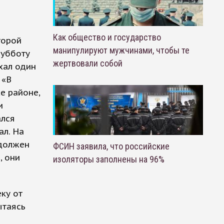
Как общество и государство
торой
манипулируют мужчинами, чтобы те
субботу
жертвовали собой
хал один
 «В
е районе,
и
ался
ал. На
 должен
ФСИН заявила, что российские
, они
изоляторы заполнены на 96%
ку от
ытаясь