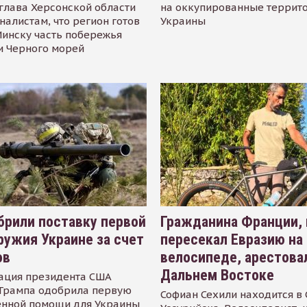
глава Херсонской области
на оккупированные террит
налистам, что регион готов
Украины
инску часть побережья
и Черного морей
рили поставку первой
Гражданина Франции,
ружия Украине за счет
пересекал Евразию на
ов
велосипеде, арестова
Дальнем Востоке
ация президента США
Трампа одобрила первую
Софиан Сехили находится в
енной помощи для Украины