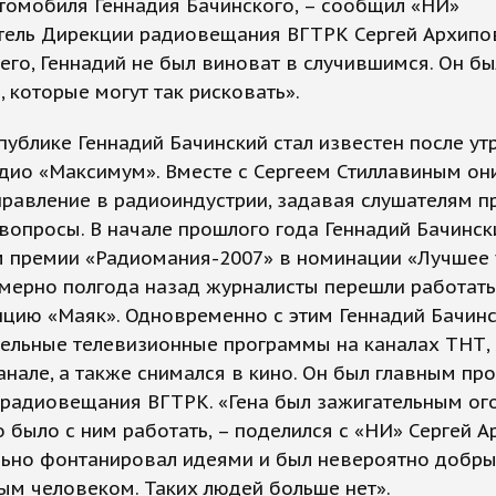
томобиля Геннадия Бачинского, – сообщил «НИ»
тель Дирекции радиовещания ВГТРК Сергей Архипов
его, Геннадий не был виноват в случившимся. Он бы
, которые могут так рисковать».
ублике Геннадий Бачинский стал известен после ут
дио «Максимум». Вместе с Сергеем Стиллавиным он
равление в радиоиндустрии, задавая слушателям п
опросы. В начале прошлого года Геннадий Бачинск
м премии «Радиомания-2007» в номинации «Лучшее 
мерно полгода назад журналисты перешли работать
цию «Маяк». Одновременно с этим Геннадий Бачинс
ельные телевизионные программы на каналах ТНТ, 
нале, а также снимался в кино. Он был главным п
 радиовещания ВГТРК. «Гена был зажигательным ог
о было с ним работать, – поделился с «НИ» Сергей А
льно фонтанировал идеями и был невероятно добры
м человеком. Таких людей больше нет».