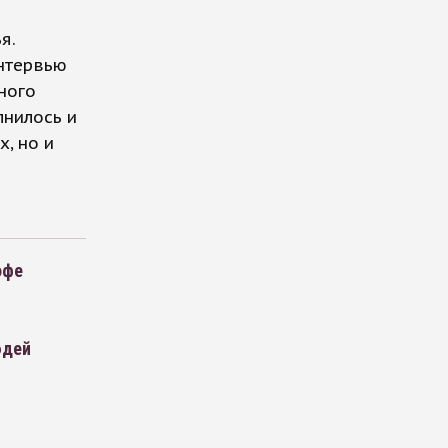
я.
интервью
ного
лнилось и
х, но и
офе
юдей