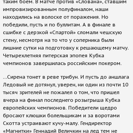
таким боем. В матче против «Слована», ставшим
импровизированным полуфиналом, наши
находились на волоске от поражения. Но
победили, пусть и по буллитам. А в финале в
сшибке с дерзкой «Спартой» сломали чешскую
стену, несмотря на то что у соперника были
лишние сутки на подготовку к решающему матчу.
Четырехлетняя питерская эпопея Кубка
чемпионов завершилась российским покером.
…Сирена тонет в реве трибун. И пусть до аншлага
Ледовый не дотянул, уверен, ни один из почти 10
тысяч зрителей не пожалел о том, что пришел
вчера на финал последнего розыгрыша Кубка
европейских чемпионов. Победители щедро
бросают клюшки болельщикам и за воротами
Скотта устраивают кучу-малу. Гендиректор
«Магнитки» Геннадий Величкин на лед тем не