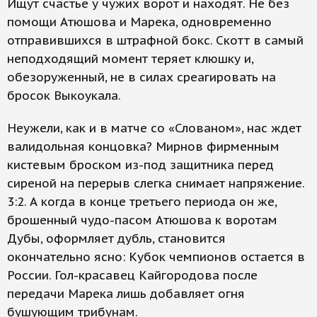
Ищут счастье у чужих ворот и находят. Не без
помощи Атюшова и Марека, одновременно
отправившихся в штрафной бокс. Скотт в самый
неподходящий момент теряет клюшку и,
обезоруженный, не в силах среагировать на
бросок Выкоукала.
Неужели, как и в матче со «Слованом», нас ждет
валидольная концовка? Мирнов фирменным
кистевым броском из-под защитника перед
сиреной на перерыв слегка снимает напряжение.
3:2. А когда в конце третьего периода он же,
брошенный чудо-пасом Атюшова к воротам
Дубы, оформляет дубль, становится
окончательно ясно: Кубок чемпионов остается в
России. Гол-красавец Кайгородова после
передачи Марека лишь добавляет огня
бушующим трибунам.