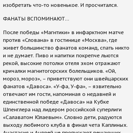
изобретать что-то новенькое. И просчитался.
ФАНАТЫ ВСПОМИНАЮТ…
После победы «Магнтики» в инфарктном матче
против «Слована» в гостинице «Москва», где
живет большинство фанатов команд, спать никто
и не думает. Пиво и напитки покрепче льются
рекой, высокие потолки отеля эхом отражают
кричалки магнитогорских болельщиков. «Ой,
мороз, мороз», – приветствуют они швейцарских
фанатов «Давоса». «У-фа, У-фа», – язвительно
отвечают им гости, напоминая о недавней и
единственной победе «Давоса» на Кубке
Шпенглера над лидером российской суперлиги
«Салаватом Юлаевым». Словно дети, радуются
выходу любимого клуба в финал чета Каплиных.
Анастасия и Андрей не пропускают решающих