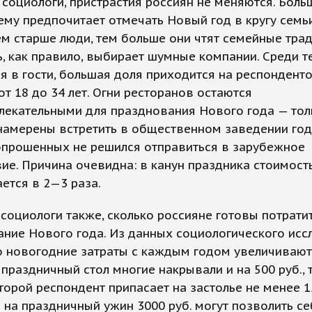
социологи, пристрастия россиян не меняются. Боль
му предпочитает отмечать Новый год в кругу семьи
м старше люди, тем больше они чтят семейные трад
 как правило, выбирает шумные компании. Среди те
я в гости, большая доля приходится на респондент
от 18 до 34 лет. Огни ресторанов остаются
лекательными для празднования Нового года — тол
намерены встретить в общественном заведении год
опрошенных не решился отправиться в зарубежное
ие. Причина очевидна: в канун праздника стоимост
ется в 2—3 раза.
социологи также, сколько россияне готовы потрати
ние Нового года. Из данных социологического ис
о новогодние затраты с каждым годом увеличиваютс
 праздничный стол многие накрывали и на 500 руб., 
орой респондент припасает на застолье не менее 1
 на праздничный ужин 3000 руб. могут позволить с