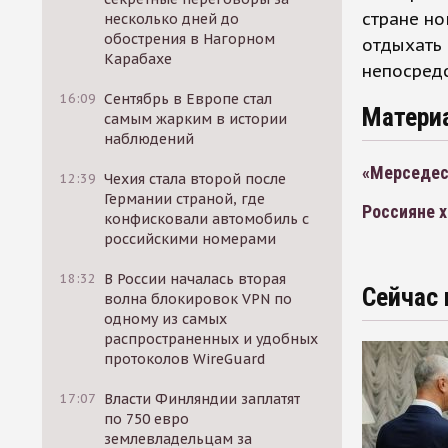
стране но
несколько дней до
обострения в Нагорном
отдыхать 
Карабахе
непосред
16:09
Сентябрь в Европе стал
Матери
самым жарким в истории
наблюдений
«Мерседес
12:39
Чехия стала второй после
Германии страной, где
Россияне х
конфисковали автомобиль с
российскими номерами
18:32
В России началась вторая
Сейчас 
волна блокировок VPN по
одному из самых
распространенных и удобных
протоколов WireGuard
17:07
Власти Финляндии заплатят
по 750 евро
землевладельцам за