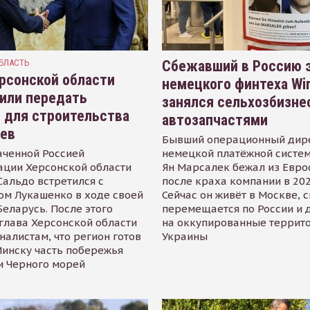
БЛАСТЬ
Сбежавший в Россию э
рсонской области
немецкого финтеха Wi
или передать
занялся сельхозбизне
 для строительства
автозапчастями
иев
Бывший операционный дир
аченной Россией
немецкой платёжной систем
ации Херсонской области
Ян Марсалек бежал из Евр
альдо встретился с
после краха компании в 202
ом Лукашенко в ходе своей
Сейчас он живёт в Москве, 
Беларусь. После этого
перемещается по России и 
глава Херсонской области
на оккупированные террит
налистам, что регион готов
Украины
инску часть побережья
и Черного морей