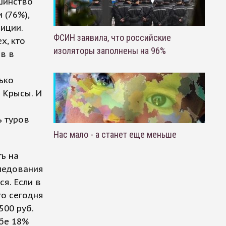
шинство
 (76%),
иции.
ФСИН заявила, что российские
х, кто
изоляторы заполнены на 96%
ов в
ько
 Крысы. И
ь туров
Нас мало - а станет еще меньше
ть на
следования
я. Если в
то сегодня
500 руб.
ебе 18%