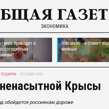
ЭКОНОМИКА
итание приводит к
Нас мало - а станет ещ
но-сосудистым
меньше
ваниям?
 ПОДАРКИ
27.12.2007 10:21
 ненасытной Крысы
д обойдется россиянам дороже