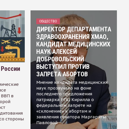
ОБЩЕСТВО
ДИРЕКТОР ДЕПАРТАМЕНТА
ЗДРАВООХРАНЕНИЯ ХМАО,
КАНДИДАТ МЕДИЦИНСКИХ
НАУК АЛЕКСЕЙ
ДОБРОВОЛЬСКИЙ
ВЫСТУПИЛ ПРОТИВ
 России
ЗАПРЕТА АБОРТОВ
Мнение кандидата медицинских
мические
наук прозвучало на фоне
все
последнего предложения
 ВВП в
патриарха РПЦ Кирилла о
торой
федеральном запрете на
ост
«склонение» к абортам и
едитования
заявления сенатора Маргариты
 со стороны
Павловой