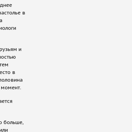
однее
застолье в
а
иологи
рузьям и
ностью
атем
есто в
 половина
 момент.
ается
о больше,
или