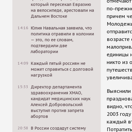
отмечают 
который пересекал Евразию
по-прежне
на велосипеде, арестовали на
причем че
Дальнем Востоке
Молодежь,
14:16
Юлия Навальная заявила, что
отправитс
политика отравили в колонии
возрасте 
— это, по ее словам,
подтвердили две
малоприв
лаборатории
единицы 
никто из 
14:09
Каждый пятый россиян не
может справиться с долговой
путешеств
нагрузкой
увеличива
15:33
Директор департамента
Выяснили 
здравоохранения ХМАО,
празднова
кандидат медицинских наук
Алексей Добровольский
видно, чт
выступил против запрета
2003 году
абортов
каждый вт
20:58
В России создадут систему
Потратить