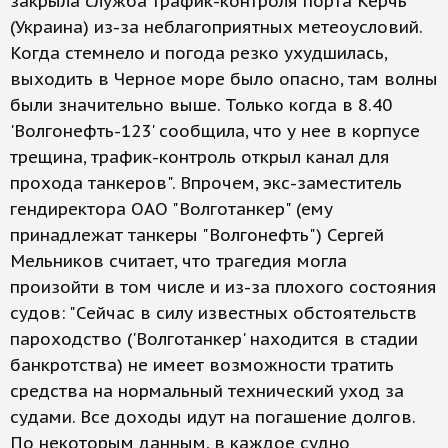
закрыла служба трафик-контроля порта Керчь
(Украина) из-за неблагоприятных метеоусловий.
Когда стемнело и погода резко ухудшилась,
выходить в Черное море было опасно, там волны
были значительно выше. Только когда в 8.40
'Волгонефть-123' сообщила, что у нее в корпусе
трещина, трафик-контроль открыл канал для
прохода танкеров". Впрочем, экс-заместитель
гендиректора ОАО "Волготанкер" (ему
принадлежат танкеры "Волгонефть") Сергей
Мельников считает, что трагедия могла
произойти в том числе и из-за плохого состояния
судов: "Сейчас в силу известных обстоятельств
пароходство ('Волготанкер' находится в стадии
банкротства) не имеет возможности тратить
средства на нормальный технический уход за
судами. Все доходы идут на погашение долгов.
По некоторым данным, в каждое судно