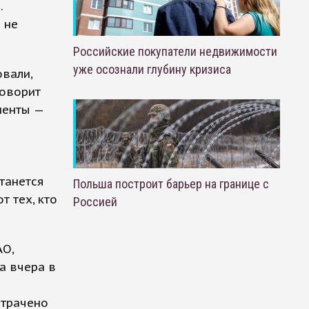
.
 не
Российские покупатели недвижимости
уже осознали глубину кризиса
овали,
говорит
иенты —
станется
Польша построит барьер на границе с
 тех, кто
Россией
АО,
а вчера в
отрачено