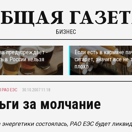
БИЗНЕС
в предупреждает -
Если есть в кармане па
ть в России нельзя
сигарет, значит все не 
плохо
 РАО ЕЭС
30.10.2007 11:18
ьги за молчание
энергетики состоялась, РАО ЕЭС будет ликви