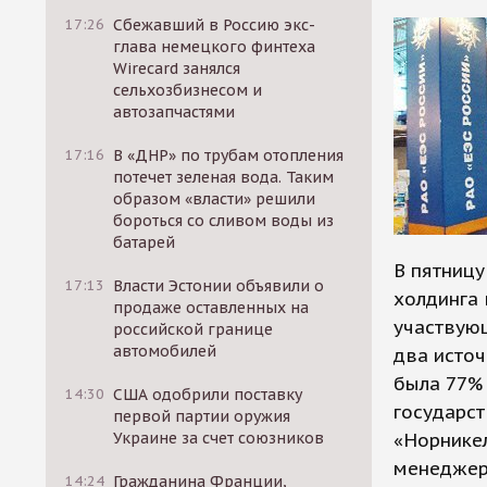
17:26
Сбежавший в Россию экс-
глава немецкого финтеха
Wirecard занялся
сельхозбизнесом и
автозапчастями
17:16
В «ДНР» по трубам отопления
потечет зеленая вода. Таким
образом «власти» решили
бороться со сливом воды из
батарей
В пятниц
17:13
Власти Эстонии объявили о
холдинга 
продаже оставленных на
участвующ
российской границе
автомобилей
два источ
была 77% 
14:30
США одобрили поставку
государст
первой партии оружия
Украине за счет союзников
«Норникел
менеджеро
14:24
Гражданина Франции,