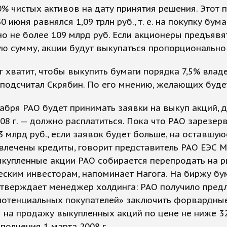
% чистых активов на дату принятия решения. Этот 
0 июня равнялся 1,09 трлн руб., т. е. на покупку бум
о не более 109 млрд руб. Если акционеры предъявя
ю сумму, акции будут выкупаться пропорционально
г хватит, чтобы выкупить бумаги порядка 7,5% влад
 подсчитал Скрябин. По его мнению, желающих буде
абря РАО будет принимать заявки на выкуп акций, д
08 г. — должно расплатиться. Пока что РАО зарезе
3 млрд руб., если заявок будет больше, на оставшу
влечены кредиты, говорит представитель РАО ЕЭС 
ыкупленные акции РАО собирается перепродать на р
еским инвесторам, напоминает Нагога. На биржу бу
утверждает менеджер холдинга: РАО получило пре
 потенциальных покупателей» заключить форвардны
 на продажу выкупленных акций по цене не ниже 32
полнения 1 марта 2008 г.