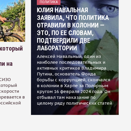
ПОЛИТИКА
ЮЛИЯ НАВАЛЬНАЯ
ЗАЯВИЛА, ЧТО ПОЛИТИКА
ОТРАВИЛИ В КОЛОНИИ —
ЭТО, ПО ЕЕ СЛОВАМ,
ПОДТВЕРДИЛИ ДВЕ
ЛАБОРАТОРИИ
 который
Алексей Навальный, один из
наиболее последовательных и
ли на
активных критиков Владимира
Путина, основатель Фонда
 СИЗО
борьбы с коррупцией, скончался
 который
в колонии в Харпе за Полярным
скорости
кругом 16 февраля 2024 года. Он
зревается в
отбывал там наказание по
оссийской
целому ряду политических статей