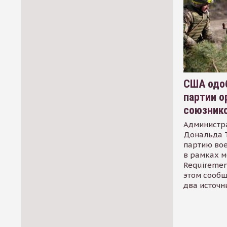
США одоб
партии о
союзник
Администр
Дональда 
партию во
в рамках м
Requirement
этом сообщ
два источн