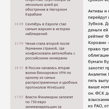
несколько дней до
обострения в Нагорном
Активы и 
Карабахе
перейдут 
Зубков. До
16:09
Сентябрь в Европе стал
самым жарким в истории
деньги ей
наблюдений
рейтинг Ф
Коровин —
12:39
Чехия стала второй после
Германии страной, где
право тре
конфисковали автомобиль с
облигации
российскими номерами
бумаги бу
захотят п
18:32
В России началась вторая
волна блокировок VPN по
Аналитик 
одному из самых
пять выпу
распространенных и удобных
выше номи
протоколов WireGuard
он. ФСК д
17:07
Власти Финляндии заплатят
взыскани
по 750 евро
из РАО, о
землевладельцам за