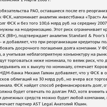
обязательства РАО, оставшиеся после его реорганиз
к ФСК, напоминает аналитик инвестбанка «Траст» А
лг ФСК и без того 100,6 млрд руб. на середину 2007 г
 нужны на модернизацию. Этот риск ограничивает 
СК (ВВ+), подтверждает аналитик Standard & Poor's
 и добавляет, что при реорганизации кредиторы п
бовать досрочного погашения долга компании. У Ф
, а учитывая неблагоприятную конъюнктуру на рынк
дут торговаться ниже номинала, то велик риск, что
редъявить их к выкупу по номиналу, отмечает Коров
МДМ-банка Михаил Галкин добавляет, что у ФСК в
сков облигаций на 30 млрд руб., но вчера все торго
нала. ФСК найдет способ рефинансировать долг, о
олжна будет отвечать по долгам РАО, хотя вчинить 
и денежных средств можно будет любой компании,
тмечает партнер AST Legal Анатолий Юшин.