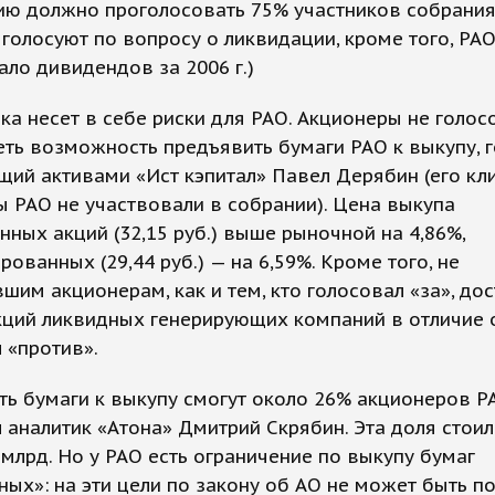
ию должно проголосовать 75% участников собрания
голосуют по вопросу о ликвидации, кроме того, РАО
ло дивидендов за 2006 г.)
ка несет в себе риски для РАО. Акционеры не голос
ть возможность предъявить бумаги РАО к выкупу, 
ий активами «Ист кэпитал» Павел Дерябин (его кл
 РАО не участвовали в собрании). Цена выкупа
ных акций (32,15 руб.) выше рыночной на 4,86%,
рованных (29,44 руб.) — на 6,59%. Кроме того, не
шим акционерам, как и тем, кто голосовал «за», до
ций ликвидных генерирующих компаний в отличие от
 «против».
ь бумаги к выкупу смогут около 26% акционеров Р
 аналитик «Атона» Дмитрий Скрябин. Эта доля стоил
 млрд. Но у РАО есть ограничение по выкупу бумаг
ных»: на эти цели по закону об АО не может быть п