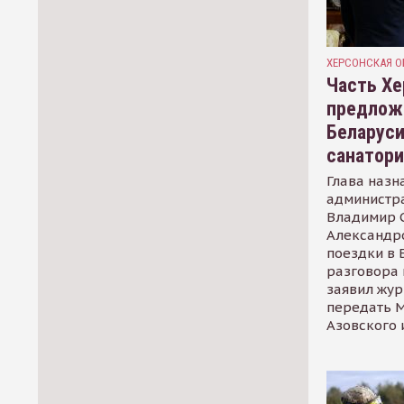
ХЕРСОНСКАЯ О
Часть Хе
предлож
Беларуси
санатор
Глава назн
администр
Владимир С
Александр
поездки в 
разговора 
заявил жур
передать М
Азовского 