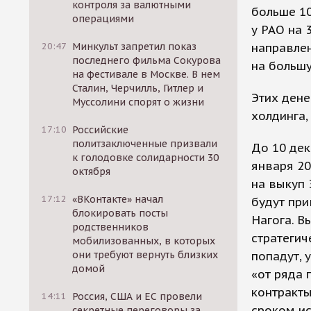
контроля за валютными
больше 10
операциями
у РАО на 3
20:47
Минкульт запретил показ
направлен
последнего фильма Сокурова
на большу
на фестивале в Москве. В нем
Сталин, Черчилль, Гитлер и
Этих дене
Муссолини спорят о жизни
холдинга,
17:10
Российские
политзаключенные призвали
До 10 дек
к голодовке солидарности 30
января 20
октября
на выкуп 
17:12
«ВКонтакте» начал
будут при
блокировать посты
Нагога. В
родственников
стратегич
мобилизованных, в которых
они требуют вернуть близких
попадут, 
домой
«от ряда
контракты
14:11
Россия, США и ЕС провели
сроком ис
секретные переговоры за