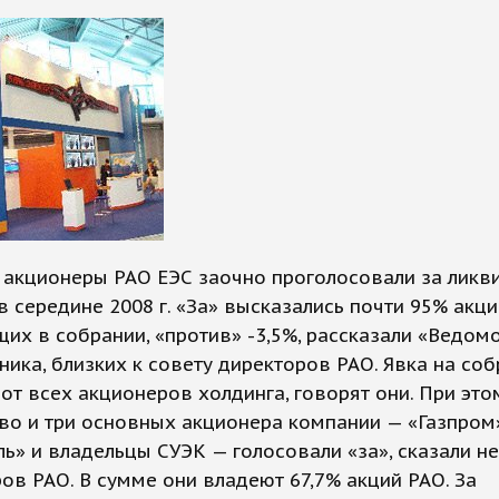
у акционеры РАО ЕЭС заочно проголосовали за лик
в середине 2008 г. «За» высказались почти 95% акц
их в собрании, «против» -3,5%, рассказали «Ведом
ника, близких к совету директоров РАО. Явка на со
от всех акционеров холдинга, говорят они. При это
во и три основных акционера компании — «Газпром»
ь» и владельцы СУЭК — голосовали «за», сказали н
в РАО. В сумме они владеют 67,7% акций РАО. За