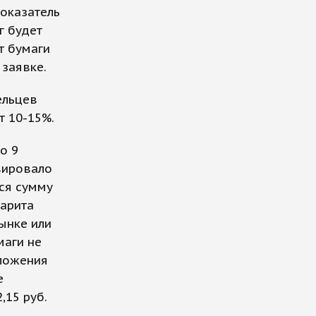
показатель
аг будет
т бумаги
 заявке.
ельцев
т 10-15%.
о 9
рвировало
юся сумму
Марита
ынке или
маги не
дложения
е
,15 руб.