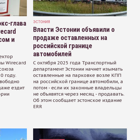
кс-глава
ЭСТОНИЯ
Власти Эстонии объявили о
recard
продаже оставленных на
сом и
российской границе
автомобилей
ектор
ы Wirecard
С октября 2025 года Транспортный
осоюза
департамент Эстонии начнет изымать
0 году.
оставленные на парковке возле КПП
свободно
на российской границе автомобили, а
даже ездит
потом - если их законные владельцы
ории
не объявятся через месяц - продавать.
Об этом сообщает эстонское издание
ERR