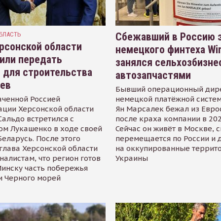
БЛАСТЬ
Сбежавший в Россию э
рсонской области
немецкого финтеха Wi
или передать
занялся сельхозбизне
 для строительства
автозапчастями
иев
Бывший операционный дир
аченной Россией
немецкой платёжной систем
ации Херсонской области
Ян Марсалек бежал из Евр
альдо встретился с
после краха компании в 202
ом Лукашенко в ходе своей
Сейчас он живёт в Москве, 
Беларусь. После этого
перемещается по России и 
глава Херсонской области
на оккупированные террит
налистам, что регион готов
Украины
инску часть побережья
и Черного морей