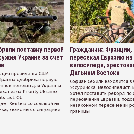
рили поставку первой
Гражданина Франции,
ружия Украине за счет
пересекал Евразию на
ов
велосипеде, арестова
Дальнем Востоке
ация президента США
Трампа одобрила первую
Софиан Сехили находится в
енной помощи для Украины
Уссурийска. Велосипедист,
еханизма Priority Ukraine
хотел поставить рекорд по 
s List. Об
пересечения Евразии, подо
ает Reuters со ссылкой на
незаконном пересечении р
ика, знакомых с ситуацией
границы