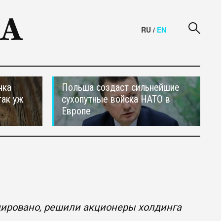
RU
/
EN
чка
Польша создаст сильнейшие
так уж
сухопутные войска НАТО в
Европе
дировано, решили акционеры холдинга