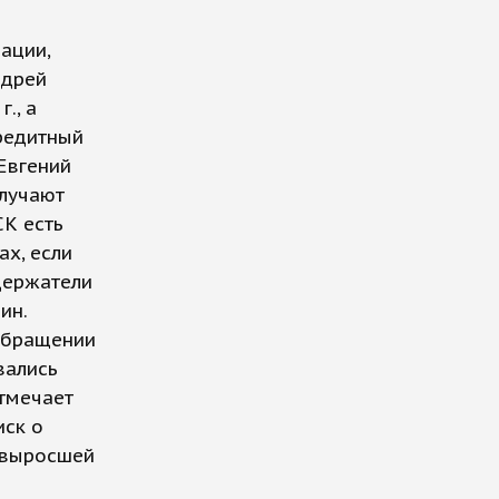
ации,
ндрей
., а
кредитный
 Евгений
олучают
СК есть
ах, если
 держатели
ин.
 обращении
вались
тмечает
иск о
 выросшей