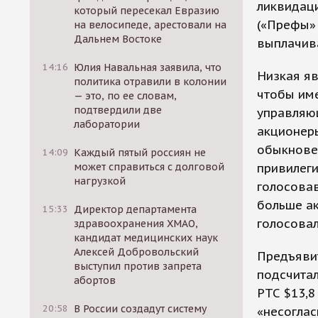
ликвидац
который пересекал Евразию
(«Префы» 
на велосипеде, арестовали на
Дальнем Востоке
выплачива
14:16
Юлия Навальная заявила, что
Низкая яв
политика отравили в колонии
чтобы име
— это, по ее словам,
подтвердили две
управляющ
лаборатории
акционеры
обыкновен
14:09
Каждый пятый россиян не
может справиться с долговой
привилеги
нагрузкой
голосовав
больше ак
15:33
Директор департамента
голосовал
здравоохранения ХМАО,
кандидат медицинских наук
Алексей Добровольский
Предъявит
выступил против запрета
подсчитал
абортов
РТС $13,8
20:58
В России создадут систему
«несоглас