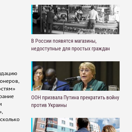
В России появятся магазины,
недоступные для простых граждан
видацию
ионеров,
остям»
брание
ООН призвала Путина прекратить войну
м
против Украины
,
есколько