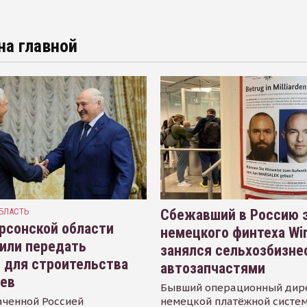
на главной
БЛАСТЬ
Сбежавший в Россию э
рсонской области
немецкого финтеха Wi
или передать
занялся сельхозбизне
 для строительства
автозапчастями
иев
Бывший операционный дир
аченной Россией
немецкой платёжной систем