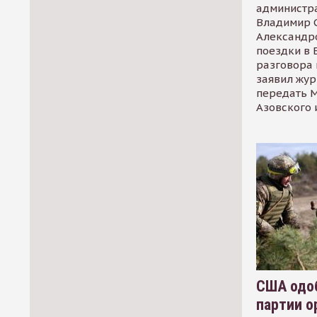
администр
Владимир С
Александр
поездки в 
разговора 
заявил жур
передать М
Азовского 
США одоб
партии о