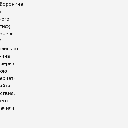
 Воронина
и
него
тиф).
ионеры
й
ались от
нина
 через
вою
ернет-
айти
ствие.
его
начили