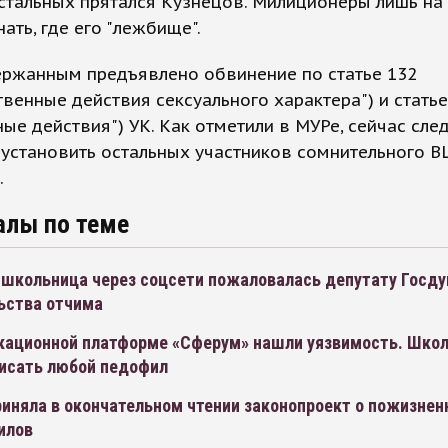
стальных прятался Кузнецов. Милиционеры лишь на
нать, где его "лежбище".
ержанным предъявлено обвинение по статье 132
твенные действия сексуального характера") и статье
ные действия") УК. Как отметили в МУРе, сейчас сле
установить остальных участников сомнительного BL
.
алы по теме
 школьница через соцсети пожаловалась депутату Госд
ьства отчима
кационной платформе «Сферум» нашли уязвимость. Шко
исать любой педофил
иняла в окончательном чтении законопроект о пожизнен
илов