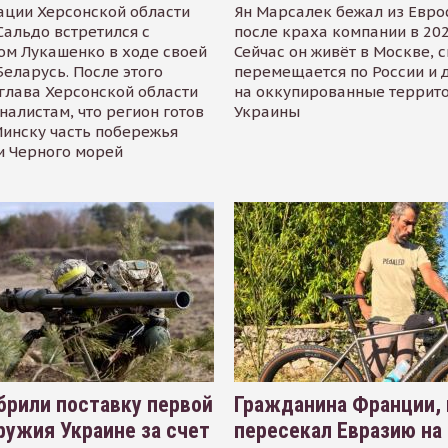
ации Херсонской области
Ян Марсалек бежал из Евр
альдо встретился с
после краха компании в 202
ом Лукашенко в ходе своей
Сейчас он живёт в Москве, 
Беларусь. После этого
перемещается по России и 
глава Херсонской области
на оккупированные террит
налистам, что регион готов
Украины
инску часть побережья
и Черного морей
рили поставку первой
Гражданина Франции,
ружия Украине за счет
пересекал Евразию на