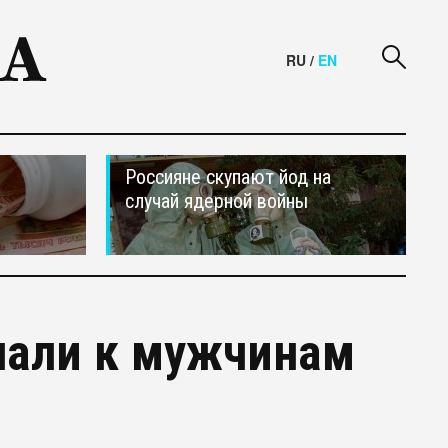
RU
/
EN
Россияне скупают йод на
случай ядерной войны
пали к мужчинам