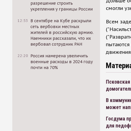
Дольше о
разрешение строить
смогли уз
укрепления у границы России
12:53
В сентябре на Кубе раскрыли
Всем зад
сеть вербовки местных
("Насильс
жителей в российскую армию.
("Разврат
Наемники рассказали, что их
пытаются 
вербовал сотрудник РАН
движения
22:20
Россия намерена увеличить
военные расходы в 2024 году
Матери
почти на 70%
Псковская
домогател
В коммуни
может нап
Госдума пр
для педоф