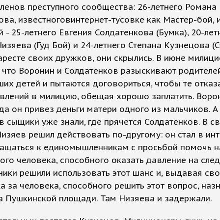
ленов преступного сообщества: 26-летнего Романа
ова, известноговинтернет-тусовке как Мастер-бой, 
 - 25-летнего Евгения Солдатенкова (Бумка), 20-лет
изяева (Гуд Бой) и 24-летнего Степана Кузнецова (С
аресте своих дружков, они скрылись. В июне милиц
 что Воронин и Солдатенков разыскивают родителе
их детей и пытаются договориться, чтобы те отказ
влений в милицию, обещая хорошо заплатить. Воро
гда он привез деньги матери одного из мальчиков. А
в сыщики уже знали, где прячется Солдатенков. В с
изяев решил действовать по-другому: он стал в инт
ращаться к единомышленникам с просьбой помочь н
ого человека, способного оказать давление на след
ики решили использовать этот шанс и, выдавая сво
а за человека, способного решить этот вопрос, наз
а Пушкинской площади. Там Низяева и задержали.