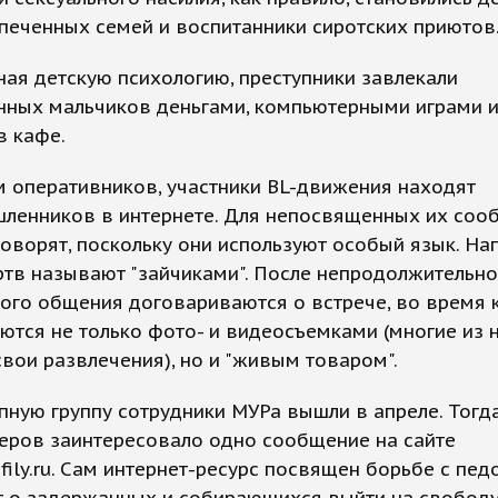
печенных семей и воспитанники сиротских приютов
ая детскую психологию, преступники завлекали
нных мальчиков деньгами, компьютерными играми 
в кафе.
 оперативников, участники BL-движения находят
ленников в интернете. Для непосвященных их соо
говорят, поскольку они используют особый язык. На
тв называют "зайчиками". После непродолжительно
ого общения договариваются о встрече, во время 
тся не только фото- и видеосъемками (многие из 
вои развлечения), но и "живым товаром".
пную группу сотрудники МУРа вышли в апреле. Тогд
еров заинтересовало одно сообщение на сайте
ily.ru. Сам интернет-ресурс посвящен борьбе с пед