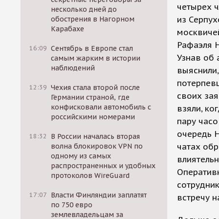
четырех ч
несколько дней до
из Серпух
обострения в Нагорном
Карабахе
москвичей
Рафаэля Н
16:09
Сентябрь в Европе стал
Узнав об 
самым жарким в истории
наблюдений
выяснили,
потерпевш
12:39
Чехия стала второй после
своих зая
Германии страной, где
конфисковали автомобиль с
взяли, ко
российскими номерами
пару часо
очередь Н
18:32
В России началась вторая
чатах об
волна блокировок VPN по
одному из самых
влиятельн
распространенных и удобных
Оперативн
протоколов WireGuard
сотрудник
17:07
Власти Финляндии заплатят
встречу н
по 750 евро
землевладельцам за