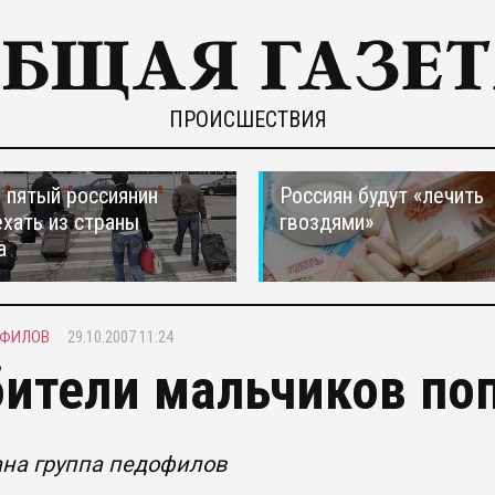
ПРОИСШЕСТВИЯ
пятый россиянин
Россиян будут «лечить
ехать из страны
гвоздями»
а
ОФИЛОВ
29.10.2007 11:24
ители мальчиков по
ана группа педофилов