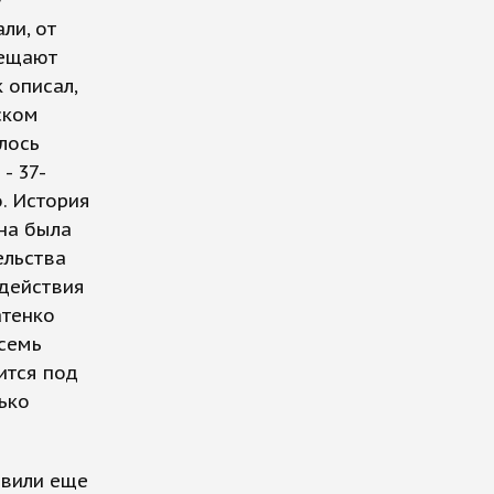
у
ли, от
сещают
 описал,
ском
лось
- 37-
. История
она была
ельства
 действия
атенко
осемь
ится под
ько
явили еще