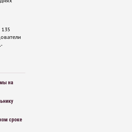
 днях
 135
дователи
-
умы на
льнику
ном сроке