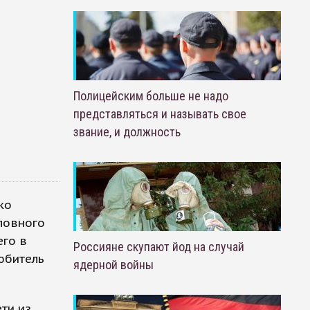
Полицейским больше не надо
представляться и называть свое
звание, и должность
ко
ловного
его в
Россияне скупают йод на случай
юбитель
ядерной войны
ти из