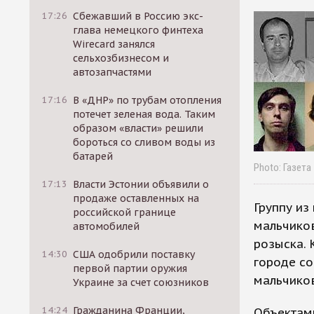
17:26
Сбежавший в Россию экс-
глава немецкого финтеха
Wirecard занялся
сельхозбизнесом и
автозапчастями
17:16
В «ДНР» по трубам отопления
потечет зеленая вода. Таким
образом «власти» решили
бороться со сливом воды из
батарей
Photo: Газета
17:13
Власти Эстонии объявили о
продаже оставленных на
Группу из
российской границе
мальчиков
автомобилей
розыска. 
14:30
США одобрили поставку
городе со
первой партии оружия
мальчиков
Украине за счет союзников
14:24
Гражданина Франции,
Объектами