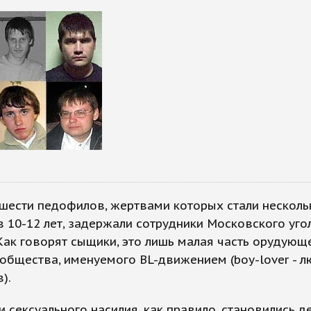
 шести педофилов, жертвами которых стали несколь
 10-12 лет, задержали сотрудники Московского уго
Как говорят сыщики, это лишь малая часть орудующ
общества, именуемого BL-движением (boy-lover - л
).
 сексуального насилия, как правило, становились де