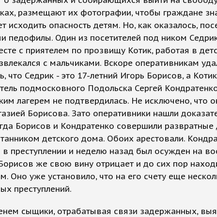
т о задержанных и собирающихся выйти на свобод
ках, размещают их фотографии, чтобы граждане зна
т исходить опасность детям. Но, как оказалось, по
ми педофилы. Один из посетителей под ником Седрик
есте с приятелем по прозвищу Котик, работая в дет
азвлекался с мальчиками. Вскоре оперативникам уда
, что Седрик - это 17-летний Игорь Борисов, а Котик 
тель подмосковного Подольска Сергей Кондратенко
ким лагерем не подтвердилась. Не исключено, что 
азией Борисова. Зато оперативники нашли доказат
огда Борисов и Кондратенко совершили развратные
танником детского дома. Обоих арестовали. Кондр
 в преступлении и неделю назад был осужден на в
Борисов же свою вину отрицает и до сих пор наход
м. Оно уже установило, что на его счету еще нескол
ых преступлений.
енем сыщики, отрабатывая связи задержанных, вы