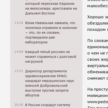
который пересекал Евразию
малообес
на велосипеде, арестовали на
Дальнем Востоке
Хорошо зн
обездоле
14:16
Юлия Навальная заявила, что
политика отравили в колонии
походом 
— это, по ее словам,
подтвердили две
По словам
лаборатории
единомыш
14:09
Каждый пятый россиян не
о чем не 
может справиться с долговой
своих жер
нагрузкой
виртуальн
15:33
Директор департамента
обмениваю
здравоохранения ХМАО,
снимают с
кандидат медицинских наук
Алексей Добровольский
На престу
выступил против запрета
милицион
абортов
www.pedof
20:58
В России создадут систему