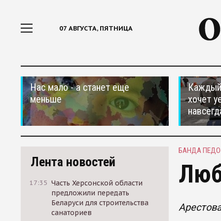
07 АВГУСТА, ПЯТНИЦА
Нас мало - а станет еще
Каждый 
меньше
хочет у
навсегд
БАНДА ПЕД
Лента новостей
Люб
17:35
Часть Херсонской области
предложили передать
Беларуси для строительства
Арестов
санаториев