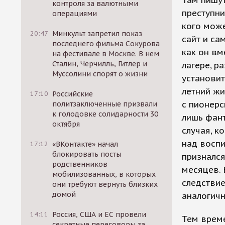
Там пишу
контроля за валютными
преступни
операциями
кого може
20:47
Минкульт запретил показ
сайт и са
последнего фильма Сокурова
как он вм
на фестивале в Москве. В нем
Сталин, Черчилль, Гитлер и
лагере, р
Муссолини спорят о жизни
установить
летний жи
17:10
Российские
с пионерс
политзаключенные призвали
к голодовке солидарности 30
лишь фант
октября
случая, к
над воспи
17:12
«ВКонтакте» начал
блокировать посты
признался
родственников
месяцев. 
мобилизованных, в которых
следствие
они требуют вернуть близких
домой
аналогичн
14:11
Россия, США и ЕС провели
Тем врем
секретные переговоры за