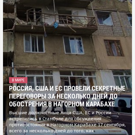
В МИРЕ
РОССИЯ, США И ЕС ПРОВЕЛИ СЕКРЕТНЫЕ
ПЕРЕГОВОРЫ ЗА НЕСКОЛЬКО ДНЕЙ ДО
ОБОСТРЕНИЯ В НАГОРНОМ КАРАБАХЕ
Высшие должностные лица США, ЕС и России
встретились в Стамбуле для обсуждения
противостояния в Нагорном Карабахе 17 сентября,
всего за несколько дней до того, как