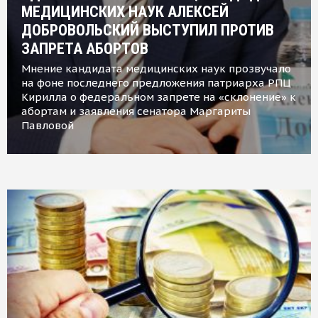
МЕДИЦИНСКИХ НАУК АЛЕКСЕЙ
ДОБРОВОЛЬСКИЙ ВЫСТУПИЛ ПРОТИВ
ЗАПРЕТА АБОРТОВ
Мнение кандидата медицинских наук прозвучало
на фоне последнего предложения патриарха РПЦ
Кирилла о федеральном запрете на «склонение» к
абортам и заявления сенатора Маргариты
Павловой