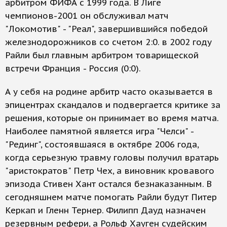
арбитром ФИФА с 1999 года. В Лиге
чемпионов-2001 он обслуживал матч
"Локомотив" - "Реал", завершившийся победой
железнодорожников со счетом 2:0. в 2002 году
Райли был главным арбитром товарищеской
встречи Франция - Россия (0:0).
А у себя на родине арбитр часто оказывается в
эпицентрах скандалов и подвергается критике за
решения, которые он принимает во время матча.
Наиболее памятной является игра "Челси" -
"Рединг", состоявшаяся в октябре 2006 года,
когда серьезную травму головы получил вратарь
"аристократов" Петр Чех, а виновник кровавого
эпизода Стивен Хант остался безнаказанным. В
сегодняшнем матче помогать Райли будут Питер
Керкап и Гленн Тернер. Филипп Дауд назначен
резервным рефери, а Рольф Хауген судейским