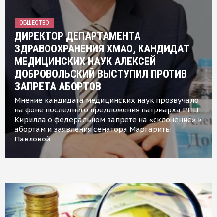
ОБЩЕСТВО
ДИРЕКТОР ДЕПАРТАМЕНТА
ЗДРАВООХРАНЕНИЯ ХМАО, КАНДИДАТ
МЕДИЦИНСКИХ НАУК АЛЕКСЕЙ
ДОБРОВОЛЬСКИЙ ВЫСТУПИЛ ПРОТИВ
ЗАПРЕТА АБОРТОВ
Мнение кандидата медицинских наук прозвучало
на фоне последнего предложения патриарха РПЦ
Кирилла о федеральном запрете на «склонение» к
абортам и заявления сенатора Маргариты
Павловой