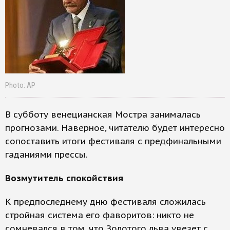
Photo: AP
В субботу венецианская Мостра занималась
прогнозами. Наверное, читателю будет интересно
сопоставить итоги фестиваля с предфинальными
гаданиями прессы.
Возмутитель спокойствия
К предпоследнему дню фестиваля сложилась
стройная система его фаворитов: никто не
сомневался в том, что Золотого льва увезет с