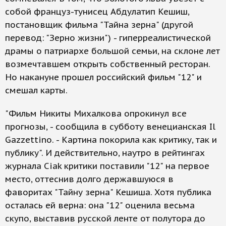
собой француз-тунисец Абдулатип Кешиш,
постановщик фильма "Тайна зерна" (другой
перевод: "Зерно жизни") - гиперреалистической
драмы о патриархе большой семьи, на склоне лет
возмечтавшем открыть собственный ресторан.
Но накануне прошел российский фильм "12" и
смешал карты.
"Фильм Никиты Михалкова опрокинул все
прогнозы, - сообщила в субботу венецианская Il
Gazzettino. - Картина покорила как критику, так и
публику". И действительно, наутро в рейтингах
журнала Ciak критики поставили "12" на первое
место, оттеснив долго державшуюся в
фаворитах "Тайну зерна" Кешиша. Хотя публика
осталась ей верна: она "12" оценила весьма
скупо, выставив русской ленте от полутора до