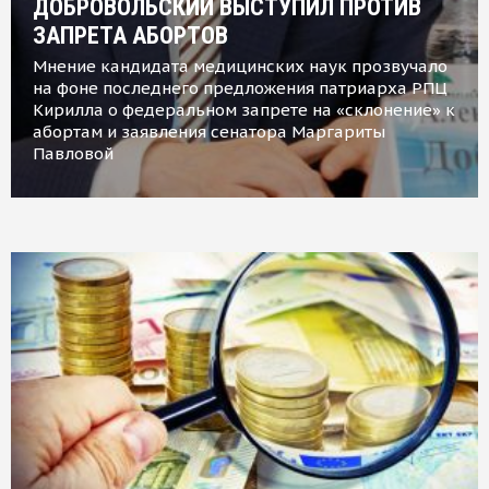
ДОБРОВОЛЬСКИЙ ВЫСТУПИЛ ПРОТИВ
ЗАПРЕТА АБОРТОВ
Мнение кандидата медицинских наук прозвучало
на фоне последнего предложения патриарха РПЦ
Кирилла о федеральном запрете на «склонение» к
абортам и заявления сенатора Маргариты
Павловой