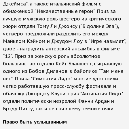
Джеймса", а также итальянский фильм с
обнаженкой "Некачественные герои". Приз за
лучшую мужскую роль шестеро из критического
жюри отдали Тому Ли Джонсу ("В долине Эла"),
четверо предложили разделить его между
Майклом Кэйном и Джудом Лоу в "Игре навылет",
двое - наградить актерский ансамбль в фильме
"12". Приз за женскую роль абсолютное
большинство отдало Кейт Бланшетт, сыгравшую
одного из Бобов Диланов в байопике "Там меня
нет". Приза "Симпатия Лидо" многие удостоили
четко работавшую пресс-службу фестиваля и
обаяшку Джорджу Клуни, приз "Антипатия Лидо"
отдали политически незрелой Фанни Ардан и
Брэду Питту, так и не снявшему темные очки.
Право быть услышанным