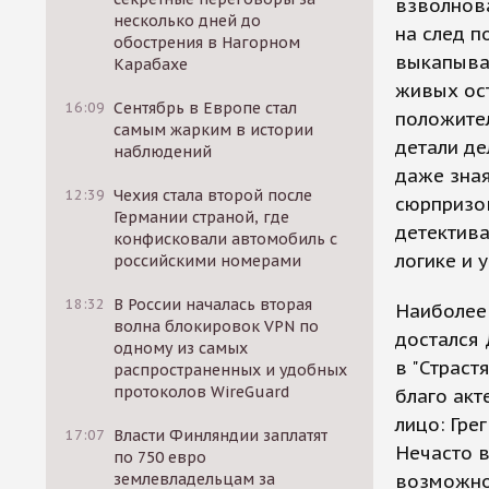
взволнов
несколько дней до
на след п
обострения в Нагорном
выкапыван
Карабахе
живых ост
16:09
Сентябрь в Европе стал
положител
самым жарким в истории
детали де
наблюдений
даже зная
12:39
Чехия стала второй после
сюрпризов
Германии страной, где
детектива
конфисковали автомобиль с
логике и 
российскими номерами
18:32
В России началась вторая
Наиболее
волна блокировок VPN по
достался
одному из самых
в "Страст
распространенных и удобных
протоколов WireGuard
благо акт
лицо: Гре
17:07
Власти Финляндии заплатят
Нечасто в
по 750 евро
землевладельцам за
возможнос