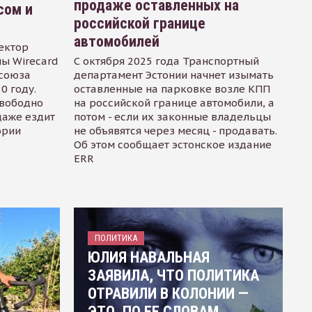
продаже оставленных на
сом и
российской границе
автомобилей
ектор
ы Wirecard
С октября 2025 года Транспортный
осоюза
департамент Эстонии начнет изымать
0 году.
оставленные на парковке возле КПП
свободно
на российской границе автомобили, а
даже ездит
потом - если их законные владельцы
ории
не объявятся через месяц - продавать.
Об этом сообщает эстонское издание
ERR
ПОЛИТИКА
ЮЛИЯ НАВАЛЬНАЯ
ЗАЯВИЛА, ЧТО ПОЛИТИКА
ОТРАВИЛИ В КОЛОНИИ —
ЭТО, ПО ЕЕ СЛОВАМ,