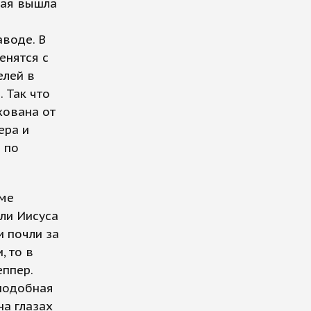
рая вышла
воде. В
енятся с
елей в
 Так что
хована от
ера и
 по
ьме
ли Иисуса
и почли за
, то в
еппер.
 подобная
а глазах