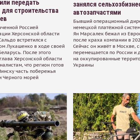
или передать
занялся сельхозбизне
 для строительства
автозапчастями
иев
Бывший операционный дир
аченной Россией
немецкой платёжной систем
ации Херсонской области
Ян Марсалек бежал из Евр
альдо встретился с
после краха компании в 202
ом Лукашенко в ходе своей
Сейчас он живёт в Москве, 
Беларусь. После этого
перемещается по России и 
глава Херсонской области
на оккупированные террит
налистам, что регион готов
Украины
инску часть побережья
и Черного морей