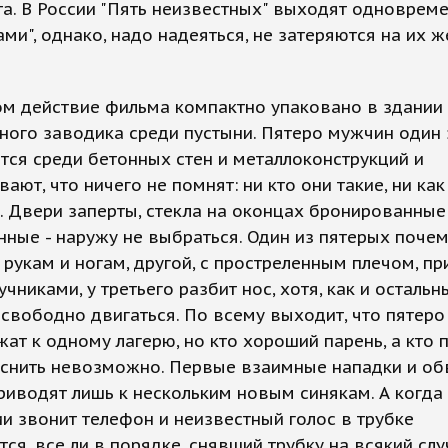
а. В России "Пять неизвестных" выходят одновреме
ми", однако, надо надеяться, не затеряются на их 
ом действие фильма компактно упаковано в здании
ого заводика среди пустыни. Пятеро мужчин один 
ся среди бетонных стен и металлоконструкций и
ают, что ничего не помнят: ни кто они такие, ни как
. Двери заперты, стекла на оконцах бронированные
ные - наружу не выбраться. Один из пятерых почем
 рукам и ногам, другой, с простреленным плечом, пр
учниками, у третьего разбит нос, хотя, как и остальн
свободно двигаться. По всему выходит, что пятеро
ат к одному лагерю, но кто хороший парень, а кто 
яснить невозможно. Первые взаимные нападки и об
риводят лишь к нескольким новым синякам. А когда
 звонит телефон и неизвестный голос в трубке
тся, все ли в порядке, снявший трубку на всякий сл