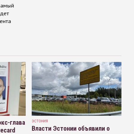
 самый
ждет
ента
кс-глава
ЭСТОНИЯ
Власти Эстонии объявили о
recard