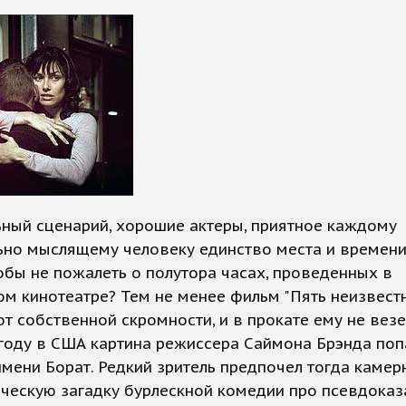
ный сценарий, хорошие актеры, приятное каждому
но мыслящему человеку единство места и времени
обы не пожалеть о полутора часах, проведенных в
м кинотеатре? Тем не менее фильм "Пять неизвест
от собственной скромности, и в прокате ему не везе
году в США картина режиссера Саймона Брэнда поп
имени Борат. Редкий зритель предпочел тогда каме
ческую загадку бурлескной комедии про псевдоказ