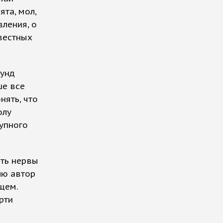
ята, мол,
ления, о
вестных
кунд
ше все
нять, что
олу
рупного
ать нервы
лю автор
щем.
рти