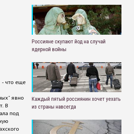
Россияне скупают йод на случай
ядерной войны
 - что еще
ных" явно
Каждый пятый россиянин хочет уехать
т. В
из страны навсегда
ала под
рную
ахского