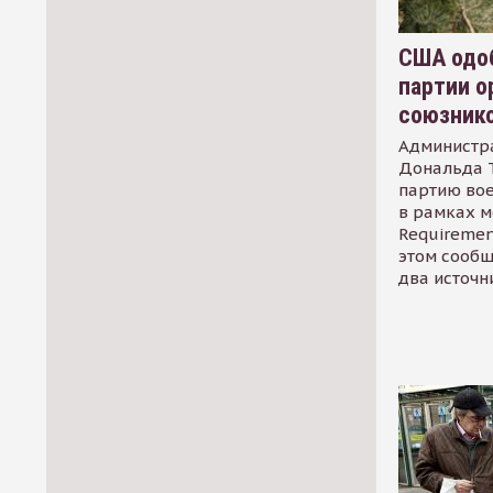
США одоб
партии о
союзник
Администр
Дональда 
партию во
в рамках м
Requirement
этом сообщ
два источн