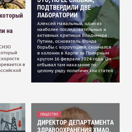
ПОДТВЕРДИЛИ ДВЕ
ЛАБОРАТОРИИ
 который
Алексей Навальный, один из
наиболее последовательных и
ли на
активных критиков Владимира
Путина, основатель Фонда
 СИЗО
борьбы с коррупцией, скончался
 который
в колонии в Харпе за Полярным
скорости
кругом 16 февраля 2024 года. Он
зревается в
отбывал там наказание по
оссийской
целому ряду политических статей
ОБЩЕСТВО
ДИРЕКТОР ДЕПАРТАМЕНТА
ЗДРАВООХРАНЕНИЯ ХМАО,