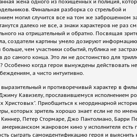
анная жена одного из похищенных и полиция, кото
одельников. Финальная разборка со стрельбой и
ием могил случится все на том же заброшенном за
анутся далеко не все, а знаки характеров не раз см
ьного на отрицательный и обратно. Посвящая зрит
ла, создатели картины умело дозируют информацию.
 больше, чем участники событий, публика не застра
 до самого конца. Это ли не достоинство для трилл
? Особенно когда герои вынуждены действовать не
убеждениям, а чисто интуитивно.
 выразительный и противоречивый характер в фил
 Джиму Кавизелу, прославившемуся исполнением ро
ях Христовых". Приобщиться к неординарной истори
еры, которых зритель хорошо знает если не по имени
г Киннер, Петер Стормаре, Джо Пантолиано, Барри П
 американском жанровом кино у исполнителя есть
ть сыграть самоидентификацию героя и выяснить н