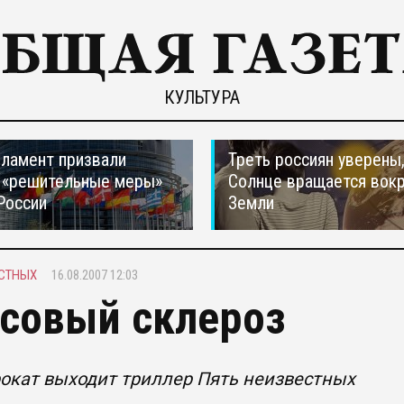
КУЛЬТУРА
ламент призвали
Треть россиян уверены,
 «решительные меры»
Солнце вращается вокр
России
Земли
ЕСТНЫХ
16.08.2007 12:03
совый склероз
окат выходит триллер Пять неизвестных