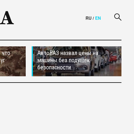
RU
/
EN
 что
АвтоВАЗ назвал цены на
уг
машины без подушек
безопасности