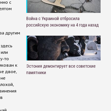
нно с
желтом
Война с Украиной отбросила
российскую экономику на 4 года назад
за другим
 здесь
 или
у-то
икован к
Эстония демонтирует все советские
ые двое,
памятники
 не
плохой,
винения
 в
учай