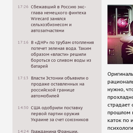
17:26
Сбежавший в Россию экс-
глава немецкого финтеха
Wirecard занялся
сельхозбизнесом и
автозапчастями
17:16
В «ДНР» по трубам отопления
потечет зеленая вода. Таким
образом «власти» решили
бороться со сливом воды из
батарей
Оригиналь
17:13
Власти Эстонии объявили о
рациональ
продаже оставленных на
нужно, чт
российской границе
автомобилей
прохладно
страдает 
14:30
США одобрили поставку
прошлом 
первой партии оружия
Украине за счет союзников
каток по 
психологи
14:24
Гражданина Франции,