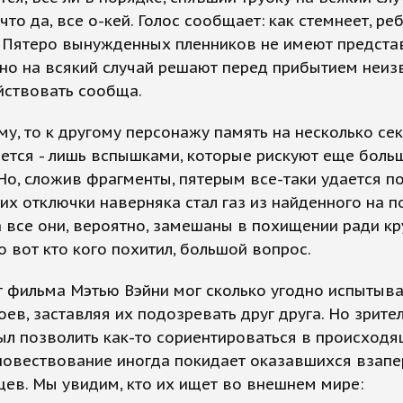
что да, все о-кей. Голос сообщает: как стемнеет, реб
 Пятеро вынужденных пленников не имеют представ
 но на всякий случай решают перед прибытием неиз
йствовать сообща.
му, то к другому персонажу память на несколько се
ется - лишь вспышками, которые рискуют еще боль
 Но, сложив фрагменты, пятерым все-таки удается по
их отключки наверняка стал газ из найденного на п
а все они, вероятно, замешаны в похищении ради к
о вот кто кого похитил, большой вопрос.
 фильма Мэтью Вэйни мог сколько угодно испытыв
оев, заставляя их подозревать друг друга. Но зрите
л позволить как-то сориентироваться в происходя
повествование иногда покидает оказавшихся взапе
ев. Мы увидим, кто их ищет во внешнем мире: