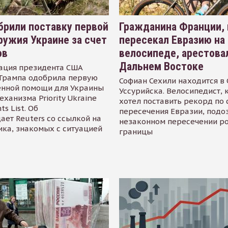
рили поставку первой
Гражданина Франции,
ружия Украине за счет
пересекал Евразию на
ов
велосипеде, арестова
Дальнем Востоке
ация президента США
Трампа одобрила первую
Софиан Сехили находится в
енной помощи для Украины
Уссурийска. Велосипедист,
еханизма Priority Ukraine
хотел поставить рекорд по 
s List. Об
пересечения Евразии, подо
ает Reuters со ссылкой на
незаконном пересечении р
ика, знакомых с ситуацией
границы