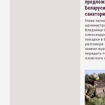
предлож
Беларуси
санатор
Глава назн
администр
Владимир С
Александр
поездки в 
разговора 
заявил жур
передать М
Азовского 