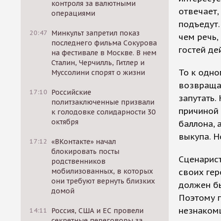
контроля за валютными
отвечает, 
операциями
подъедут.
20:47
Минкульт запретил показ
чем речь,
последнего фильма Сокурова
гостей де
на фестивале в Москве. В нем
Сталин, Черчилль, Гитлер и
То к одно
Муссолини спорят о жизни
возвраща
17:10
Российские
запутать.
политзаключенные призвали
причиной 
к голодовке солидарности 30
октября
баллона, 
выкупа. Н
17:12
«ВКонтакте» начал
блокировать посты
Сценарист
родственников
мобилизованных, в которых
своих гер
они требуют вернуть близких
должен бы
домой
Поэтому 
незнакомц
14:11
Россия, США и ЕС провели
секретные переговоры за