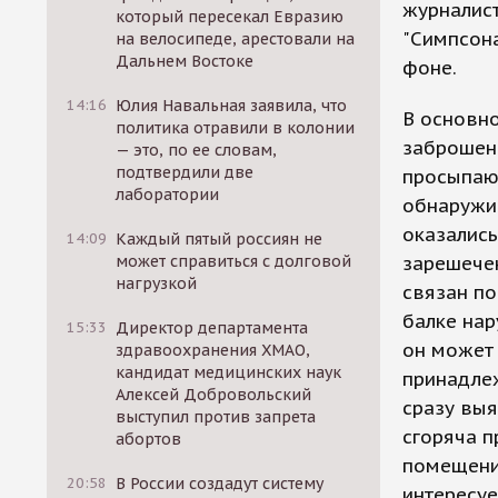
журналист
который пересекал Евразию
"Симпсона
на велосипеде, арестовали на
Дальнем Востоке
фоне.
14:16
Юлия Навальная заявила, что
В основн
политика отравили в колонии
заброшенн
— это, по ее словам,
подтвердили две
просыпают
лаборатории
обнаружив
оказались
14:09
Каждый пятый россиян не
может справиться с долговой
зарешечен
нагрузкой
связан по
балке нар
15:33
Директор департамента
он может 
здравоохранения ХМАО,
кандидат медицинских наук
принадлеж
Алексей Добровольский
сразу вы
выступил против запрета
сгоряча п
абортов
помещении
20:58
В России создадут систему
интересуе