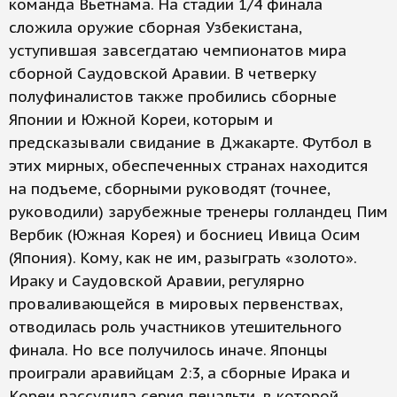
команда Вьетнама. На стадии 1/4 финала
сложила оружие сборная Узбекистана,
уступившая завсегдатаю чемпионатов мира
сборной Саудовской Аравии. В четверку
полуфиналистов также пробились сборные
Японии и Южной Кореи, которым и
предсказывали свидание в Джакарте. Футбол в
этих мирных, обеспеченных странах находится
на подъеме, сборными руководят (точнее,
руководили) зарубежные тренеры голландец Пим
Вербик (Южная Корея) и босниец Ивица Осим
(Япония). Кому, как не им, разыграть «золото».
Ираку и Саудовской Аравии, регулярно
проваливающейся в мировых первенствах,
отводилась роль участников утешительного
финала. Но все получилось иначе. Японцы
проиграли аравийцам 2:3, а сборные Ирака и
Кореи рассудила серия пенальти, в которой