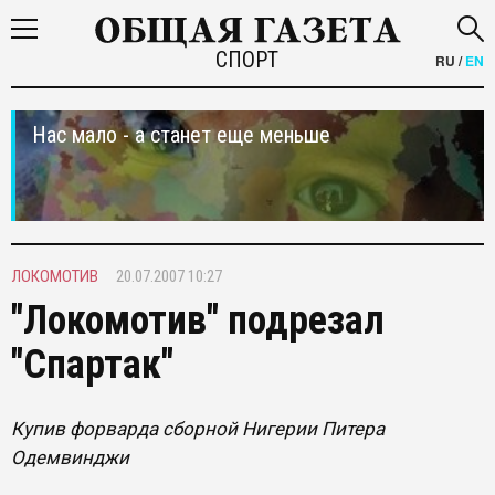
СПОРТ
RU
/
EN
Нас мало - а станет еще меньше
ЛОКОМОТИВ
20.07.2007 10:27
"Локомотив" подрезал
"Спартак"
Купив форварда сборной Нигерии Питера
Одемвинджи