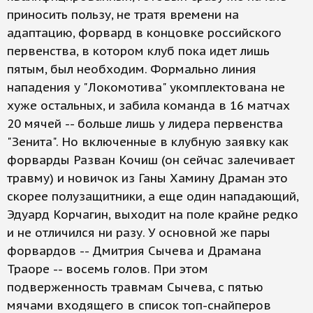
приносить пользу, не тратя времени на
адаптацию, форвард в концовке российского
первенства, в котором клуб пока идет лишь
пятым, был необходим. Формально линия
нападения у "Локомотива" укомплектована не
хуже остальных, и забила команда в 16 матчах
20 мячей -- больше лишь у лидера первенства
"Зенита". Но включенные в клубную заявку как
форварды Разван Кочиш (он сейчас залечивает
травму) и новичок из Ганы Хамину Драман это
скорее полузащитники, а еще один нападающий,
Эдуард Корчагин, выходит на поле крайне редко
и не отличился ни разу. У основной же пары
форвардов -- Дмитрия Сычева и Драмана
Траоре -- восемь голов. При этом
подверженность травмам Сычева, с пятью
мячами входящего в список топ-снайперов