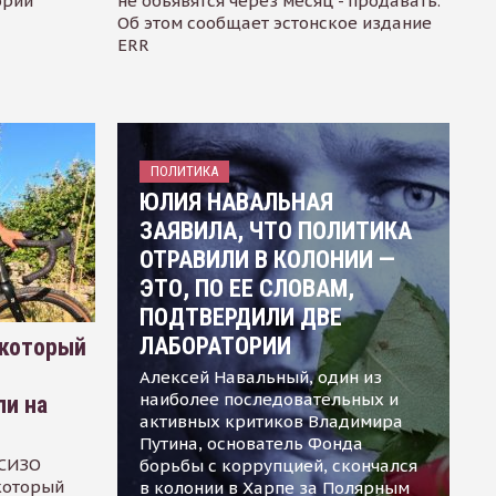
ории
не объявятся через месяц - продавать.
Об этом сообщает эстонское издание
ERR
ПОЛИТИКА
ЮЛИЯ НАВАЛЬНАЯ
ЗАЯВИЛА, ЧТО ПОЛИТИКА
ОТРАВИЛИ В КОЛОНИИ —
ЭТО, ПО ЕЕ СЛОВАМ,
ПОДТВЕРДИЛИ ДВЕ
ЛАБОРАТОРИИ
 который
Алексей Навальный, один из
наиболее последовательных и
ли на
активных критиков Владимира
Путина, основатель Фонда
 СИЗО
борьбы с коррупцией, скончался
 который
в колонии в Харпе за Полярным