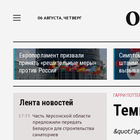
06 АВГУСТА, ЧЕТВЕРГ
Европарламент призвали
Симптом
принять «решительные меры»
штаммы
против России
вызыва
ГАРРИ ПОТТЕ
Лента новостей
Тем
17:35
Часть Херсонской области
предложили передать
Беларуси для строительства
&quot;Га
санаториев