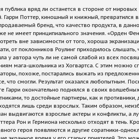
я публика вряд ли останется в стороне от мировых
. Гарри Поттер, киношный и книжный, превратился в
родаваемый бренд, что качество продукта, в данн
же не имеет принципиального значения. «Орден Фе
отреть вне зависимости от того, хороша экранизаци
тати, от поклонников Роулинг приходилось слышать, 
ла у автора чуть ли не самой слабой из всех посв
иям мага-школьника из Хогвартса. С этим можно сп
аторы, похоже, постарались выжать из предложенн
е, что смогли. Результат оказался любопытным. Пос
ге Гарри окончательно поднялся в своих волшебны
тниками, то достойные партнеры, как и противники, 
ходятся лишь среди взрослых. Таким образом, неиз
ан выдвигаются взрослые актеры и конфликты, а л
ттера Рон и Гермиона несколько отходят в тень. Кро
авного героя появляются и другие соратники-однокл
е экранное время у его старых приятелей. Это мо