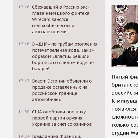
17:26
Сбежавший в Россию экс-
глава немецкого финтеха
Wirecard занялся
сельхозбизнесом и
автозапчастями
17:16
В «ДНР» по трубам отопления
потечет зеленая вода. Таким
образом «власти» решили
бороться со сливом воды из
батарей
Пятый фи
17:13
Власти Эстонии объявили о
британско
продаже оставленных на
российски
российской границе
автомобилей
К минувше
появился 
14:30
США одобрили поставку
сложности
первой партии оружия
Украине за счет союзников
только ср
студии Wa
14:24
Гражданина Франции,