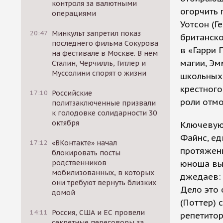
контроля за валютными
огорчить 
операциями
Уотсон (Г
20:47
Минкульт запретил показ
британско
последнего фильма Сокурова
в «Гарри 
на фестивале в Москве. В нем
магии, Эм
Сталин, Черчилль, Гитлер и
Муссолини спорят о жизни
школьных 
крестного
17:10
Российские
роли отм
политзаключенные призвали
к голодовке солидарности 30
октября
Ключевую 
Файнс, ед
17:12
«ВКонтакте» начал
протяжени
блокировать посты
родственников
юноша вы
мобилизованных, в которых
джедаев: 
они требуют вернуть близких
Дело это 
домой
(Поттер) 
14:11
Россия, США и ЕС провели
репетитор
секретные переговоры за