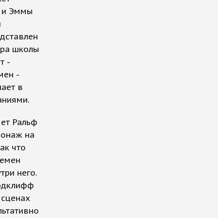
) и Эммы
й
едставлен
ора школы
т -
мен -
пает в
аниями.
яет Ральф
сонаж на
ак что
ремен
три него.
Рэдклифф
 сценах
льтативно