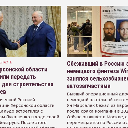
БЛАСТЬ
Сбежавший в Россию э
рсонской области
немецкого финтеха Wi
или передать
занялся сельхозбизне
 для строительства
автозапчастями
иев
Бывший операционный дир
аченной Россией
немецкой платёжной систем
ации Херсонской области
Ян Марсалек бежал из Евр
альдо встретился с
после краха компании в 202
ом Лукашенко в ходе своей
Сейчас он живёт в Москве, 
Беларусь. После этого
перемещается по России и 