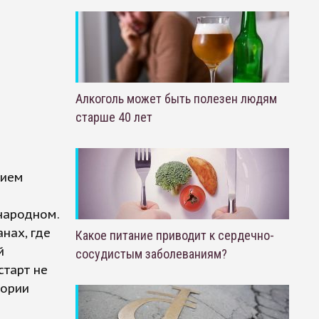
Алкоголь может быть полезен людям
старше 40 лет
нием
народном.
нах, где
Какое питание приводит к сердечно-
й
сосудистым заболеваниям?
старт не
тории