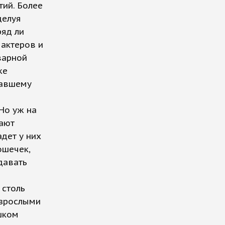
тий. Более
целуя
ряд ли
 актеров и
варной
же
вавшему
Но уж на
рают
дет у них
ошечек,
давать
 столь
взрослыми
шком