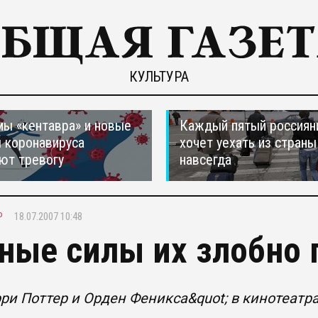
КУЛЬТУРА
ы «кентавра» и новые
Каждый пятый россиян
 коронавируса
хочет уехать из страны
ют тревогу
навсегда
Р
18.07.2007 10:48
ные силы их злобно 
рри Поттер и Орден Феникса&quot; в кинотеатр