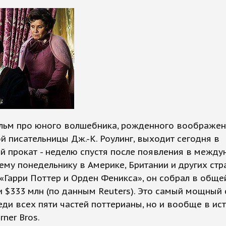
льм про юного волшебника, рожденного воображе
й писательницы Дж.-К. Роулинг, выходит сегодня в
й прокат - неделю спустя после появления в между
му понедельнику в Америке, Британии и других стра
«Гарри Поттер и Орден Феникса», он собрал в обще
 $333 млн (по данным Reuters). Это самый мощный 
еди всех пяти частей поттерианы, но и вообще в ис
rner Bros.