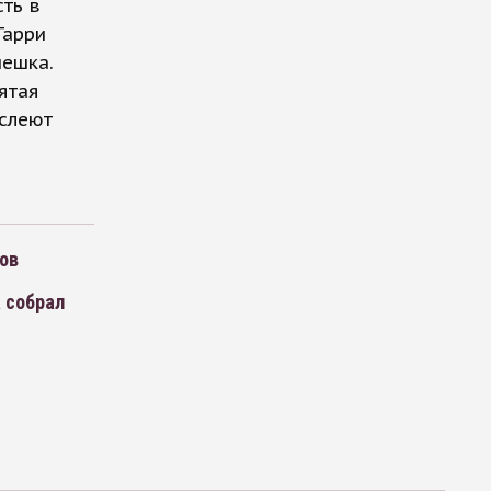
ть в
Гарри
пешка.
пятая
ослеют
ров
 собрал