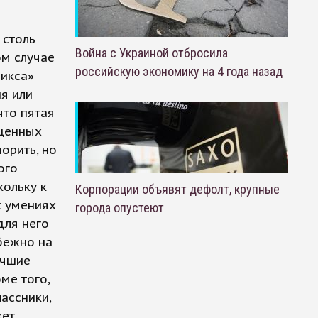
 столь
Война с Украиной отбросила
ом случае
российскую экономику на 4 года назад
никса»
я или
что пятая
ященных
орить, но
ого
кольку к
Корпорации объявят дефолт, крупные
х умениях
города опустеют
для него
бежно на
учшие
ме того,
ассники,
жет