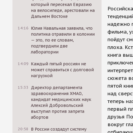
который пересекал Евразию
Российска
на велосипеде, арестовали на
тенденций
Дальнем Востоке
надежно п
14:16
Юлия Навальная заявила, что
фильма, у
политика отравили в колонии
пойдут см
— это, по ее словам,
подтвердили две
плоха. Кс
лаборатории
книга выш
приключен
14:09
Каждый пятый россиян не
может справиться с долговой
интерпрет
нагрузкой
сюжета вс
пятой кни
15:33
Директор департамента
над сверс
здравоохранения ХМАО,
кандидат медицинских наук
теперь на
Алексей Добровольский
первый пл
выступил против запрета
друзья По
абортов
вокруг гл
20:58
В России создадут систему
отбирающи