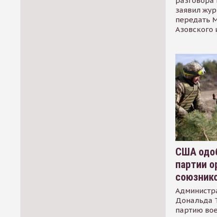
разговора 
заявил жур
передать М
Азовского 
США одоб
партии о
союзник
Администр
Дональда 
партию во