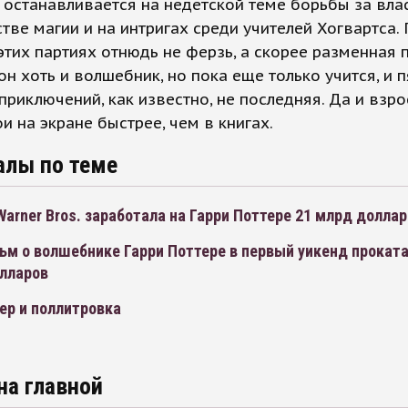
останавливается на недетской теме борьбы за влас
тве магии и на интригах среди учителей Хогвартса. 
этих партиях отнюдь не ферзь, а скорее разменная 
он хоть и волшебник, но пока еще только учится, и 
 приключений, как известно, не последняя. Да и взр
и на экране быстрее, чем в книгах.
алы по теме
arner Bros. заработала на Гарри Поттере 21 млрд долла
м о волшебнике Гарри Поттере в первый уикенд проката
олларов
ер и поллитровка
на главной