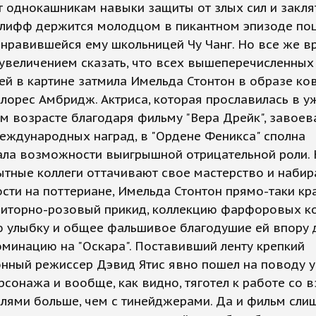
 однокашникам навыки защиты от злых сил и закля
дклифф держится молодцом в пикантном эпизоде по
онравившейся ему школьницей Чу Чанг. Но все же в
увеличением сказать, что всех вышеперечисленных
й в картине затмила Имельда Стонтон в образе ко
лорес Амбридж. Актриса, которая прославилась в у
м возрасте благодаря фильму "Вера Дрейк", завое
еждународных наград, в "Ордене Феникса" сполна
ала возможности выигрышной отрицательной роли. 
ытные коллеги оттачивают свое мастерство и наби
сти на поттериане, Имельда Стонтон прямо-таки кра
приторно-розовый прикид, коллекцию фарфоровых к
ю улыбку и общее фальшивое благодушие ей впору 
минацию на "Оскара". Поставивший ленту крепкий
нный режиссер Дэвид Ятис явно пошел на поводу у
рсонажа и вообще, как видно, тяготел к работе со 
лями больше, чем с тинейджерами. Да и фильм сли