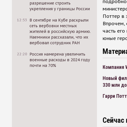
подробно 
разрешение строить
министерс
укрепления у границы России
Поттер в 
12:53
В сентябре на Кубе раскрыли
Впрочем, 
сеть вербовки местных
часть его
жителей в российскую армию.
Наемники рассказали, что их
юные геро
вербовал сотрудник РАН
Матери
22:20
Россия намерена увеличить
военные расходы в 2024 году
почти на 70%
Компания W
Новый филь
330 млн д
Гарри Потт
Сейчас 