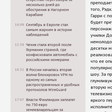
преподает
несколько дней до
того, Рэ
обострения в Нагорном
Карабахе
Гарри с п
будет пре
16:09
Сентябрь в Европе стал
персонаже
самым жарким в истории
наблюдений
училки До
немолодо
12:39
Чехия стала второй после
десятки м
Германии страной, где
реализов
конфисковали автомобиль с
российскими номерами
что ее оп
популярно
18:32
В России началась вторая
шоу. За 
волна блокировок VPN по
одному из самых
глумливу
распространенных и удобных
вторую но
протоколов WireGuard
телевизио
17:07
Власти Финляндии заплатят
яркого пе
по 750 евро
исполните
землевладельцам за