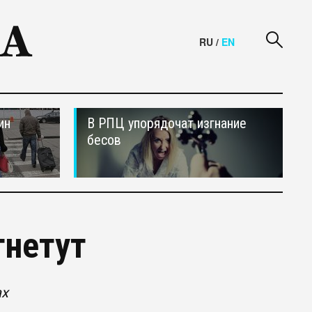
RU
/
EN
ин
В РПЦ упорядочат изгнание
бесов
гнетут
ах