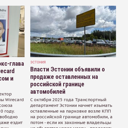
кс-глава
ЭСТОНИЯ
Власти Эстонии объявили о
recard
продаже оставленных на
сом и
российской границе
автомобилей
ектор
ы Wirecard
С октября 2025 года Транспортный
осоюза
департамент Эстонии начнет изымать
0 году.
оставленные на парковке возле КПП
свободно
на российской границе автомобили, а
даже ездит
потом - если их законные владельцы