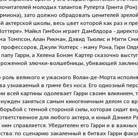
почитателей молодых талантов Руперта Гринта (Рон
ермиона), зато должно обрадовать ценителей зрело
й актерской школы, весь цвет которой как раз и пр
Поттере». Майкл Гэмбон играет Дамблдора - директ
ма Томпсон, Алан Рикман, Дэвид Тьюлис и Мэгги Сми
профессоров, Джули Уолтерс - маму Рона, Гэри Олд
 папу Гарри, а Хелена Бонэм Картер сказочно высту
ороженной злючки-волшебницы, убивающей заклин
роль великого и ужасного Волан-де-Морта исполн
ва узнаваемый в гриме без носа. Его одиозный пер
и всей картины одолевает Гарри своим влиянием, т
нужден заняться самым киногеничным делом со в
борьбой с темной стороной силы, которая сидит вну
ответственное для любого актера, и юный Дэниел 
с ним справляется. Убедителен его Гарри и в важных
ства: по сценарию закаленный в битвах Гарри факу