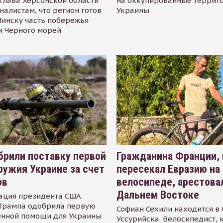
глава Херсонской области
на оккупированные террит
налистам, что регион готов
Украины
инску часть побережья
и Черного морей
рили поставку первой
Гражданина Франции,
ружия Украине за счет
пересекал Евразию на
ов
велосипеде, арестова
Дальнем Востоке
ация президента США
Трампа одобрила первую
Софиан Сехили находится в
енной помощи для Украины
Уссурийска. Велосипедист,