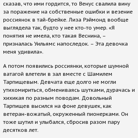
сказав, что ими гордится, то Венус свалила вину
за поражение на собственные ошибки и везение
россиянок в тай-брейке. Лиза Рэймонд вообще
выглядела так, будто у нее кто-то умер. «Я
понятия не имела, кто такая Веснина, –
призналась Уильямс напоследок. – Эта девочка
меня удивила».
А потом появились россиянки, которые шумной
ватагой влетели в зал вместе с Шамилем
Тарпищевым. Девчата еще долго не могли
утихомириться, обмениваясь шутками, дурачась и
хихикая по разным поводам. Довольный
Тарпищев высился на фоне девушек, как
ветеран-вожатый, окруженный пионерками. Он
тоже шутил и улыбался, сбросив разом пару
десятков лет.