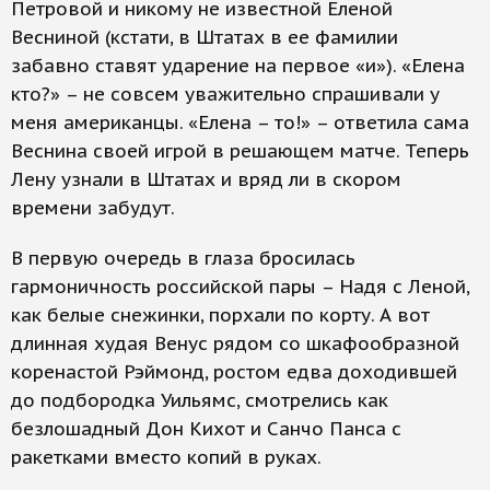
Петровой и никому не известной Еленой
Весниной (кстати, в Штатах в ее фамилии
забавно ставят ударение на первое «и»). «Елена
кто?» – не совсем уважительно спрашивали у
меня американцы. «Елена – то!» – ответила сама
Веснина своей игрой в решающем матче. Теперь
Лену узнали в Штатах и вряд ли в скором
времени забудут.
В первую очередь в глаза бросилась
гармоничность российской пары – Надя с Леной,
как белые снежинки, порхали по корту. А вот
длинная худая Венус рядом со шкафообразной
коренастой Рэймонд, ростом едва доходившей
до подбородка Уильямс, смотрелись как
безлошадный Дон Кихот и Санчо Панса с
ракетками вместо копий в руках.