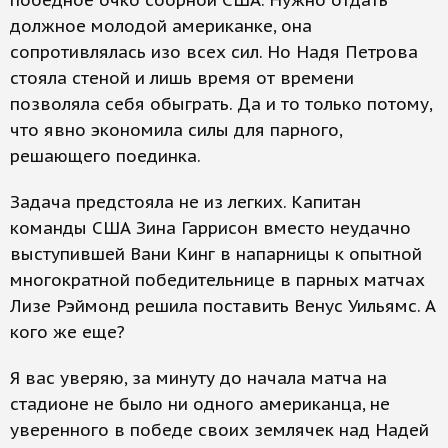
победное очко сборной США. Нужно отдать
должное молодой американке, она
сопротивлялась изо всех сил. Но Надя Петрова
стояла стеной и лишь время от времени
позволяла себя обыграть. Да и то только потому,
что явно экономила силы для парного,
решающего поединка.
Задача предстояла не из легких. Капитан
команды США Зина Гаррисон вместо неудачно
выступившей Вани Кинг в напарницы к опытной
многократной победительнице в парных матчах
Лизе Рэймонд решила поставить Венус Уильямс. А
кого же еще?
Я вас уверяю, за минуту до начала матча на
стадионе не было ни одного американца, не
уверенного в победе своих землячек над Надей