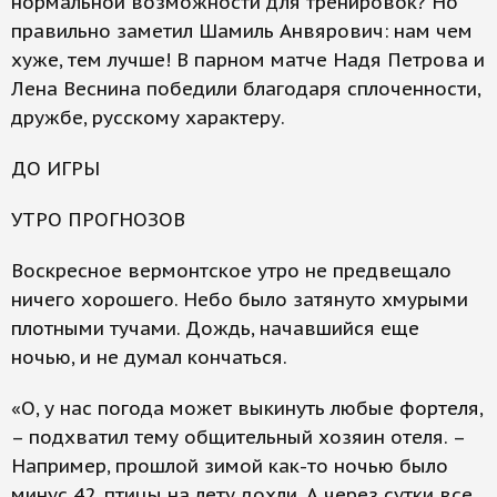
нормальной возможности для тренировок? Но
правильно заметил Шамиль Анвярович: нам чем
хуже, тем лучше! В парном матче Надя Петрова и
Лена Веснина победили благодаря сплоченности,
дружбе, русскому характеру.
ДО ИГРЫ
УТРО ПРОГНОЗОВ
Воскресное вермонтское утро не предвещало
ничего хорошего. Небо было затянуто хмурыми
плотными тучами. Дождь, начавшийся еще
ночью, и не думал кончаться.
«О, у нас погода может выкинуть любые фортеля,
– подхватил тему общительный хозяин отеля. –
Например, прошлой зимой как-то ночью было
минус 42, птицы на лету дохли. А через сутки все