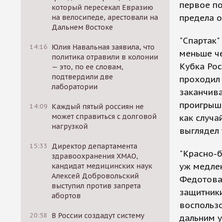
первое по
который пересекал Евразию
предела о
на велосипеде, арестовали на
Дальнем Востоке
"Спартак"
14:16
Юлия Навальная заявила, что
меньше че
политика отравили в колонии
Кубка Рос
— это, по ее словам,
подтвердили две
проходил 
лаборатории
заканчива
проигрыш 
14:09
Каждый пятый россиян не
может справиться с долговой
как случа
нагрузкой
выглядел
15:33
Директор департамента
"Красно-б
здравоохранения ХМАО,
уж медле
кандидат медицинских наук
Алексей Добровольский
Федотова.
выступил против запрета
защитники
абортов
воспользо
20:58
В России создадут систему
дальним у