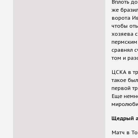
Вплоть до
же брази
ворота Ив
чтобы оты
хозяева с
пермским 
сравнял с
том и разо
ЦСКА в тр
такое был
первой тр
Еще немно
миролюби
Щедрый 
Матч в То