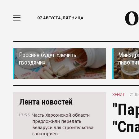
07 АВГУСТА, ПЯТНИЦА
Россиян будут «лечить
Минздра
гвоздями»
пиво пи
ЗЕНИТ
21.05
Лента новостей
"Па
17:35
Часть Херсонской области
"Сп
предложили передать
Беларуси для строительства
санаториев