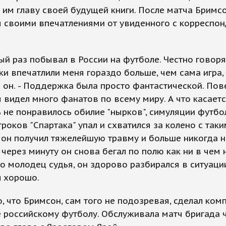
 им главу своей будущей книги. После матча Бримс
я своими впечатлениями от увиденного с корреспо
вый раз побывал в России на футболе. Честно говоря
и впечатлили меня гораздо больше, чем сама игра, 
 он. - Поддержка была просто фантастической. Пове
я видел много фанатов по всему миру. А что касаетс
 не понравилось обилие "нырков", симуляции футбо
гроков "Спартака" упал и схватился за колено с так
 он получил тяжелейшую травму и больше никогда 
А через минуту он снова бегал по полю как ни в чем 
о молодец судья, он здорово разбирался в ситуаци
л хорошо.
, что Бримсон, сам того не подозревая, сделал ком
 российскому футболу. Обслуживала матч бригада 