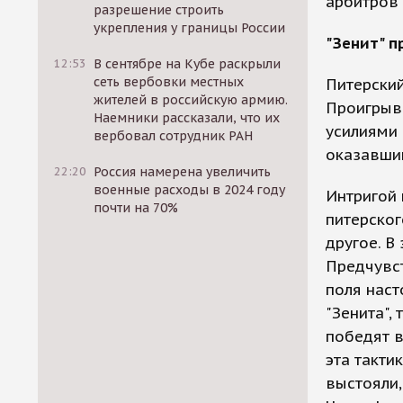
арбитров 
разрешение строить
укрепления у границы России
"Зенит" п
12:53
В сентябре на Кубе раскрыли
сеть вербовки местных
Питерский
жителей в российскую армию.
Проигрыва
Наемники рассказали, что их
усилиями 
вербовал сотрудник РАН
оказавший
22:20
Россия намерена увеличить
военные расходы в 2024 году
Интригой 
почти на 70%
питерског
другое. В
Предчувст
поля наст
"Зенита",
победят в
эта такти
выстояли,