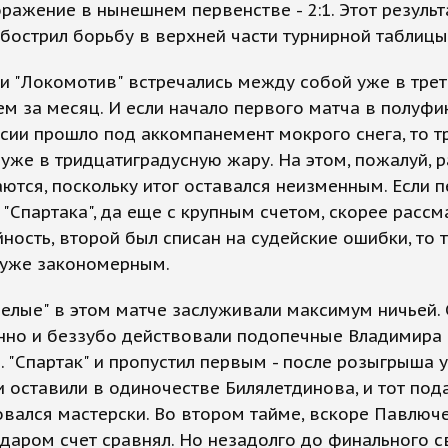
ражение в нынешнем первенстве - 2:1. Этот результ
бострил борьбу в верхней части турнирной таблицы
 и "Локомотив" встречались между собой уже в трет
м за месяц. И если начало первого матча в полуфи
сии прошло под аккомпанемент мокрого снега, то т
уже в тридцатиградусную жару. На этом, пожалуй, р
ются, поскольку итог оставался неизменным. Если 
"Спартака", да еще с крупным счетом, скорее расс
йность, второй был списан на судейские ошибки, то 
 уже закономерным.
елые" в этом матче заслуживали максимум ничьей.
нно и беззубо действовали подопечные Владимира
 "Спартак" и пропустил первым - после розыгрыша 
 оставили в одиночестве Билялетдинова, и тот по
вался мастерски. Во втором тайме, вскоре Павлюч
даром счет сравнял. Но незадолго до финального с