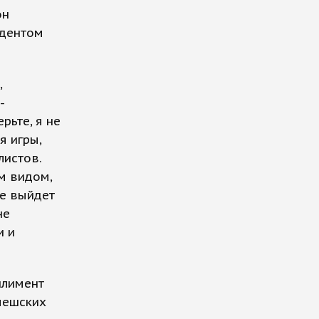
он
ндентом
,
-
рьте, я не
я игры,
листов.
им видом,
не выйдет
не
и и
плимент
чешских