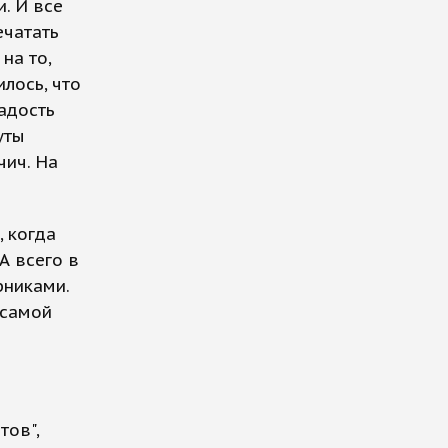
и. И все
ечатать
на то,
лось, что
адость
уты
чич. На
, когда
А всего в
рниками.
 самой
тов",