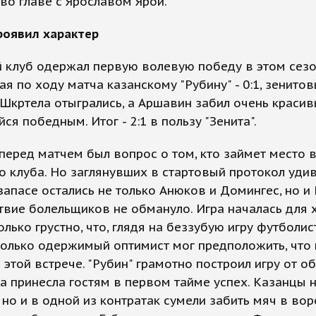
во главе с Ярославом Ярой.
роявил характер
 клуб одержал первую волевую победу в этом сезо
я по ходу матча казанскому "Рубину" - 0:1, зенито
Шкртела отыгрались, а Аршавин забил очень красивы
ся победным. Итог - 2:1 в пользу "Зенита".
перед матчем был вопрос о том, кто займет место 
о клуба. Но заглянувших в стартовый протокол уди
 запасе остались не только Анюков и Домингес, но и
вие болельщиков не обмануло. Игра началась для 
олько грустно, что, глядя на беззубую игру футболи
 только одержимый оптимист мог предположить, что
 этой встрече. "Рубин" грамотно построил игру от о
ка принесла гостям в первом тайме успех. Казанцы 
 но и в одной из контратак сумели забить мяч в вор