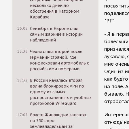
посвятить
несколько дней до
обострения в Нагорном
поделилс
Карабахе
"РГ".
16:09
Сентябрь в Европе стал
- Я в пер
самым жарким в истории
наблюдений
болельщик
признался
12:39
Чехия стала второй после
лукавлю, 
Германии страной, где
конфисковали автомобиль с
мне очень
российскими номерами
Один из и
как будто
18:32
В России началась вторая
на поле. 
волна блокировок VPN по
одному из самых
бывало. Н
распространенных и удобных
отработа
протоколов WireGuard
Интересно
17:07
Власти Финляндии заплатят
по 750 евро
отнюдь не
землевладельцам за