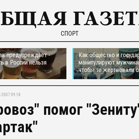
СПОРТ
в предупреждает -
Как общество и госуда
ть в России нельзя
манипулируют мужчина
чтобы те жертвовали с
.2007 09:18
ровоз" помог "Зениту
артак"