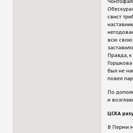
Чонтофаль
Обескура
свист три
наставник
негодован
всю свою 
заставило
Правда, к
Горшкова 
был не на
повел пар
По дополн
и возглав
ЦСКА раз
В Перми м