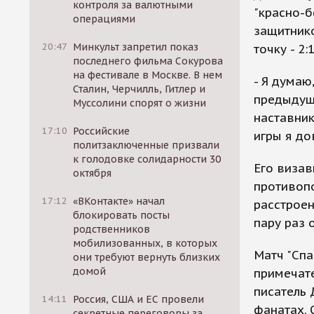
контроля за валютными
"красно-б
операциями
защитник
20:47
Минкульт запретил показ
точку - 2:1
последнего фильма Сокурова
на фестивале в Москве. В нем
- Я думаю
Сталин, Черчилль, Гитлер и
предыдущи
Муссолини спорят о жизни
наставник
17:10
Российские
игры я до
политзаключенные призвали
к голодовке солидарности 30
Его виза
октября
противопо
17:12
«ВКонтакте» начал
расстроен
блокировать посты
пару раз 
родственников
мобилизованных, в которых
Матч "Спа
они требуют вернуть близких
домой
примечате
писатель 
14:11
Россия, США и ЕС провели
фанатах. 
секретные переговоры за