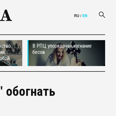
RU
/
EN
рство
В РПЦ упорядочат изгнание
ми,
бесов
обой
" обогнать