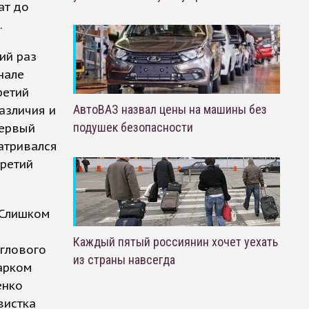
ат до
.
ий раз
нале
ретий
АвтоВАЗ назвал цены на машины без
азличия и
подушек безопасности
первый
матривался
третий
 Слишком
Каждый пятый россиянин хочет уехать
углового
из страны навсегда
дарком
енко
вистка