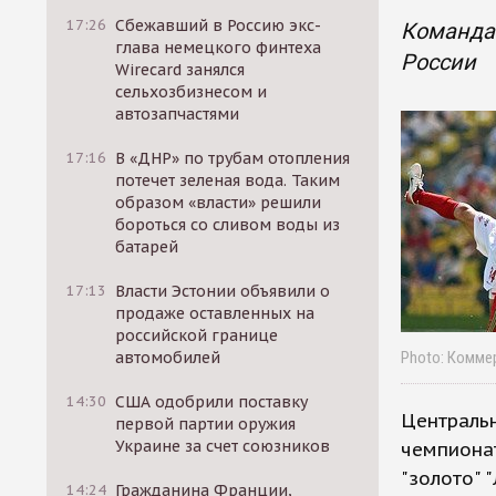
17:26
Сбежавший в Россию экс-
Команда 
глава немецкого финтеха
России
Wirecard занялся
сельхозбизнесом и
автозапчастями
17:16
В «ДНР» по трубам отопления
потечет зеленая вода. Таким
образом «власти» решили
бороться со сливом воды из
батарей
17:13
Власти Эстонии объявили о
продаже оставленных на
российской границе
автомобилей
Photo: Комме
14:30
США одобрили поставку
Центральн
первой партии оружия
Украине за счет союзников
чемпионат
"золото" 
14:24
Гражданина Франции,