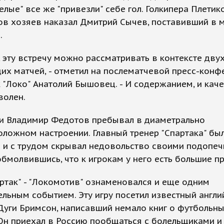
елые" все же "привезли" себе гол. Голкипера Плетик
ов хозяев наказал Дмитрий Сычев, поставивший в 
.
, эту встречу можно рассматривать в контексте дву
х матчей, - отметил на послематчевой пресс-конф
 "Локо" Анатолий Бышовец. - И содержанием, и кач
волен.
ви Владимир Федотов пребывал в диаметрально
ложном настроении. Главный тренер "Спартака" бы
 и с трудом скрывал недовольство своими подопеч
обмолвившись, что к игрокам у него есть большие пр
ртак" - "Локомотив" ознаменовался и еще одним
льным событием. Эту игру посетил известный англи
Дуги Бримсон, написавший немало книг о футбольн
Он приехал в Россию пообщаться с болельщиками и