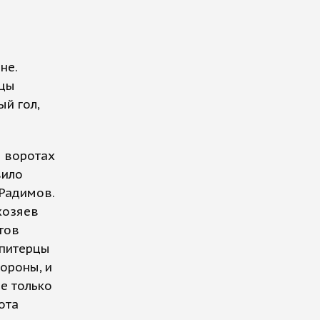
не.
вцы
й гол,
в воротах
вило
 Радимов.
хозяев
стов
 питерцы
бороны, и
не только
ота