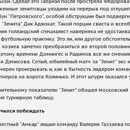
ски. Сделал это Габриэл после прострела Федорова
женные зенитовцы уходили на перерыв под оглуши
бун "Петровского", особой обструкции был подвергн
 "Зенита" Дик Адвокат. Такой порции свиста и всео
ия голландский специалист наверняка не удостаива
футбольную практику. Это ли, или другое обстоятел
 хозяев заметно преобразиться во второй половине
 этому времени Домингес и Радимов все же сменил
и Денисова. Сотый, юбилейный матч за "Зенит" экс-
мерен проигрывать и, как в бытность лидером кома
тнеров на ворота Колинько. И этот штурм оказался
ительному показателю "Зенит" обошел московский 
ил турнирную таблицу.
учился побеждать
естный "Амкар" лишил команду Валерия Газзаева п