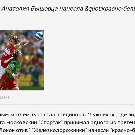
Анатолия Бышовца нанесла &quot;красно-бел
рсант
ым матчем тура стал поединок в "Лужниках", где л
а московский "Спартак" принимал одного из прете
"Локомотив". "Железнодорожники" нанесли "красно-