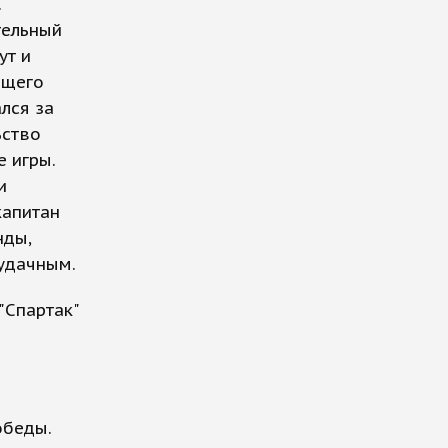
.
тельный
ут и
бщего
лся за
ьство
 игры.
и
капитан
нды,
 удачным.
"Спартак"
обеды.