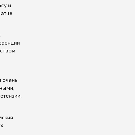
осу и
матче
х
еренции
еством
л очень
ными,
етензии.
йский
ых