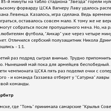
 85-й минуты на табло стадиона "Звезда" горели нул
льскому форварду ЦСКА Вагнеру Лаву удалось расп
ана Левенца. Казалось, игра сделана. Ведь времени 
граться, оставалось совсем мало. К тому же не вери
могут собраться после пропущенного мяча. Но, на р
любителям футбола, "Амкар" уже через четыре мин
чет. Отличился сербский полузащитник Никола Дрин
шлись - 1:1.
етий раз подряд сыграл вничью. Трудно припомнить
о. Нынешний май пока для армейцев беспобедный. 
ети чемпионата ЦСКА пять раз поделил очки с сопе
го - и команда Газзаева отберет у "Сатурна" лавры
вой команды.
арбитр
мске, где "Томь" принимала самарские "Крылья Сове