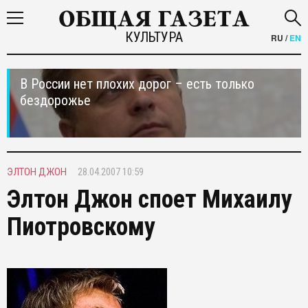
КУЛЬТУРА
RU
/
EN
В России нет плохих дорог – есть только
бездорожье
ЭЛТОН ДЖОН
28.04.2007 10:59
Элтон Джон споет Михаилу
Пиотровскому