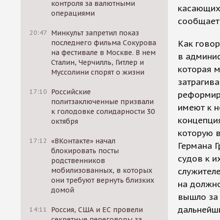
контроля за валютными
касающихс
операциями
сообщает 
20:47
Минкульт запретил показ
последнего фильма Сокурова
Как говор
на фестивале в Москве. В нем
в админис
Сталин, Черчилль, Гитлер и
которая м
Муссолини спорят о жизни
затрагив
17:10
Российские
реформир
политзаключенные призвали
имеют к н
к голодовке солидарности 30
концепция
октября
которую в
17:12
«ВКонтакте» начал
Германа Г
блокировать посты
судов к и
родственников
мобилизованных, в которых
служител
они требуют вернуть близких
на должно
домой
вышло за 
дальнейш
14:11
Россия, США и ЕС провели
секретные переговоры за