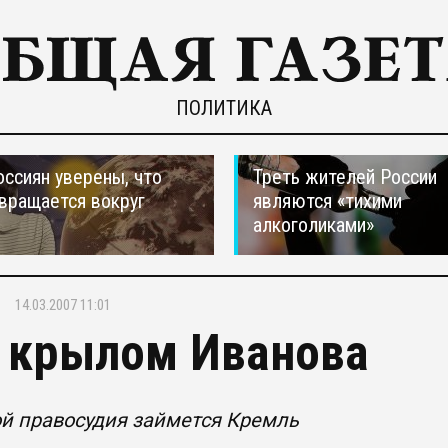
ПОЛИТИКА
оссиян уверены, что
Треть жителей России
вращается вокруг
являются «тихими
алкоголиками»
14.03.2007 11:01
 крылом Иванова
й правосудия займется Кремль