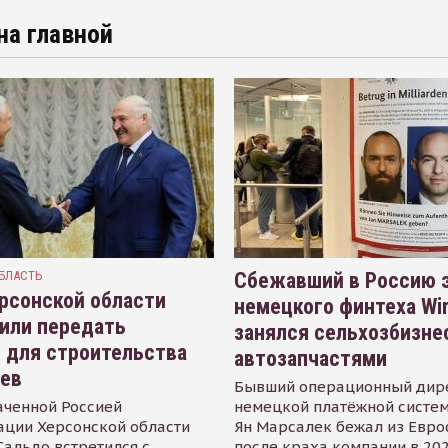
на главной
БЛАСТЬ
Сбежавший в Россию э
рсонской области
немецкого финтеха Wi
или передать
занялся сельхозбизне
 для строительства
автозапчастями
иев
Бывший операционный дир
аченной Россией
немецкой платёжной систем
ации Херсонской области
Ян Марсалек бежал из Евр
альдо встретился с
после краха компании в 202