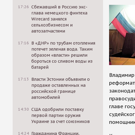
17:26
Сбежавший в Россию экс-
глава немецкого финтеха
Wirecard занялся
сельхозбизнесом и
автозапчастями
17:16
В «ДНР» по трубам отопления
потечет зеленая вода. Таким
образом «власти» решили
бороться со сливом воды из
батарей
Владимир 
17:13
Власти Эстонии объявили о
реформато
продаже оставленных на
законода
российской границе
автомобилей
правосуди
главе гос
14:30
США одобрили поставку
судейског
первой партии оружия
Украине за счет союзников
помощник
14:24
Гражданина Франции,