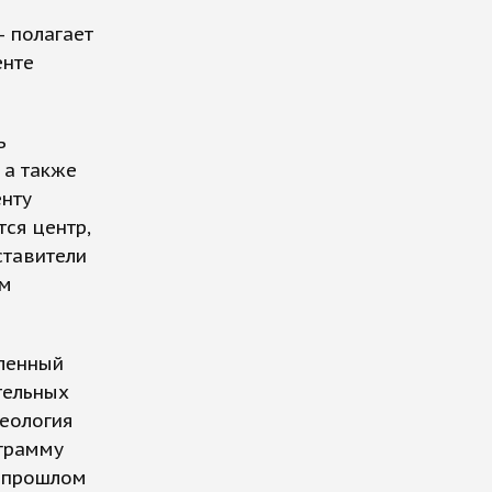
— полагает
енте
ь
 а также
енту
тся центр,
ставители
им
вленный
тельных
деология
грамму
в прошлом