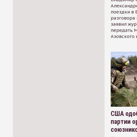
Александр
поездки в 
разговора 
заявил жур
передать М
Азовского 
США одоб
партии о
союзник