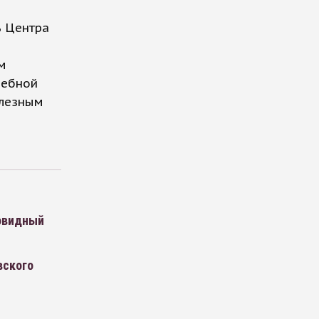
ь Центра
м
дебной
олезным
ковидный
вского