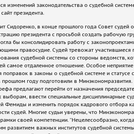
я изменений законодательства о судебной системе
сайт президента.
ит Сидоренко, в конце прошлого года Совет судей 
трацию президента с просьбой создать рабочую гру
огла бы консолидировать работу с законопроектам
ающими правосудие. Судей тревожат участившиеся 
ования судебной системы со стороны ведомств, к
ей самое отдаленное отношение. Особое неприятие
 поправок в законы о судебной системе и статусе с
 прошлом году подготовили в Минэкономразвития. 
рефа предлагают перейти от назначения председат
х выборам, ввести специальные дисциплинарные су
ей Фемиды и изменить порядок кадрового отбора к
сти судей. Многие судьи уверены, что Минэкономр
рамки своей компетенции. “Нецелесообразно, когд
им развитием важных институтов судебной систем