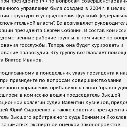
 при президенте РФ по вопросам совершенствован
венного управления была создана в 2004 г. в целях
ации структуры и упорядочения функций федеральн
сполнительной власти”. Ее возглавляет руководител
ации президента Сергей Собянин. В состав комисси
домственные рабочие группы, в том числе по воп
вания госслужбы. Теперь она будет курировать и
ование правосудия. Эту группу возглавляет помощ
а Виктор Иванов.
подписанному в понедельник указу президента к н
 при президенте по вопросам совершенствования
венного управления прибавилось слово “правосудие”
асширен: в комиссию вошли председатель Высшей
ционной коллегии судей Валентин Кузнецов, предс
дей Юрий Сидоренко, а также советник президента
ель Высшего арбитражного суда Вениамин Яковлев.
 заниматься экспертной оценкой законопроектов,