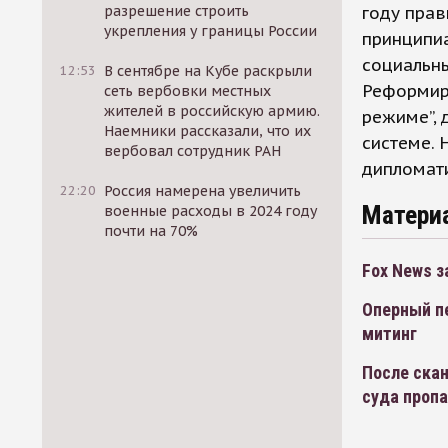
разрешение строить
году прав
укрепления у границы России
принципи
социальны
12:53
В сентябре на Кубе раскрыли
Реформир
сеть вербовки местных
жителей в российскую армию.
режиме”, 
Наемники рассказали, что их
системе.
вербовал сотрудник РАН
дипломати
22:20
Россия намерена увеличить
Матери
военные расходы в 2024 году
почти на 70%
Fox News з
Оперный пе
митинг
После скан
суда проп