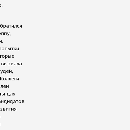
,
обратился
ппу,
и,
попытки
оторые
 вызвала
удей,
Коллеги
елей
ды для
андидатов
азвития
а
ы