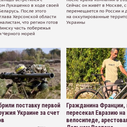
ом Лукашенко в ходе своей
Сейчас он живёт в Москве, 
Беларусь. После этого
перемещается по России и 
глава Херсонской области
на оккупированные террит
налистам, что регион готов
Украины
инску часть побережья
и Черного морей
рили поставку первой
Гражданина Франции,
ружия Украине за счет
пересекал Евразию на
ов
велосипеде, арестова