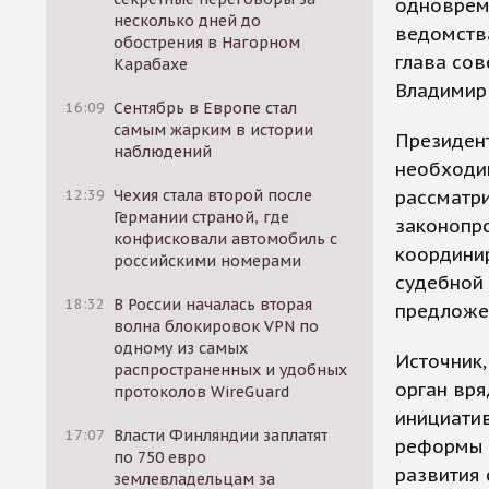
одноврем
несколько дней до
ведомства
обострения в Нагорном
глава со
Карабахе
Владимир
16:09
Сентябрь в Европе стал
самым жарким в истории
Президент
наблюдений
необходим
12:39
Чехия стала второй после
рассматри
Германии страной, где
законопро
конфисковали автомобиль с
координи
российскими номерами
судебной 
18:32
В России началась вторая
предложен
волна блокировок VPN по
одному из самых
Источник,
распространенных и удобных
орган вря
протоколов WireGuard
инициатив
17:07
Власти Финляндии заплатят
реформы 
по 750 евро
развития 
землевладельцам за