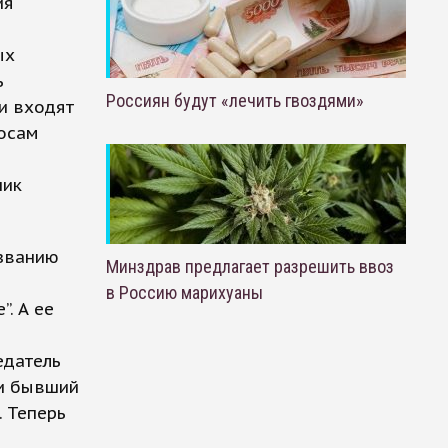
ия
ых
ь
Россиян будут «лечить гвоздями»
и входят
росам
ник
азванию
Минздрав предлагает разрешить ввоз
в Россию марихуаны
. А ее
едатель
 и бывший
 Теперь