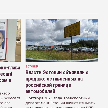
кс-глава
ЭСТОНИЯ
Власти Эстонии объявили о
recard
продаже оставленных на
сом и
российской границе
автомобилей
ектор
ы Wirecard
С октября 2025 года Транспортный
осоюза
департамент Эстонии начнет изымать
0 году.
оставленные на парковке возле КПП