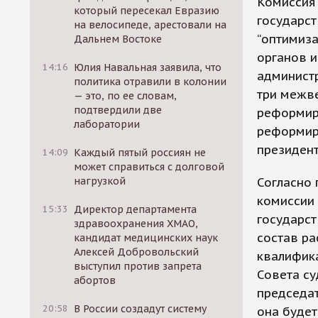
Комиссия
который пересекал Евразию
государст
на велосипеде, арестовали на
“оптимиз
Дальнем Востоке
органов и
14:16
Юлия Навальная заявила, что
администр
политика отравили в колонии
три межве
— это, по ее словам,
подтвердили две
реформиро
лаборатории
реформир
президент
14:09
Каждый пятый россиян не
может справиться с долговой
нагрузкой
Согласно 
комиссии
15:33
Директор департамента
государст
здравоохранения ХМАО,
состав р
кандидат медицинских наук
Алексей Добровольский
квалифика
выступил против запрета
Совета су
абортов
председат
20:58
В России создадут систему
она будет