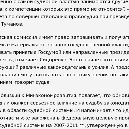
енно с самой судебной властью занимаются другие
, к компетенции которых это прямо не относится”, 
вета по совершенствованию правосудия при презид
 Туманов.
ская комиссия имеет право запрашивать и получат
ые материалы от органов государственной власти,
вать принятые Госдумой или направленные презид
екты, отмечает Сидоренко. Это означает, что появи
рующий различные законодательные усилия. А пред
власти смогут высказать свою точку зрения по так
иям, говорит судья.
 близкий к Минэкономразвития, полагает, что обно
д ли окажет серьезное влияние на судьбу законода
 в области судебной системы. И напоминает, что и
отчасти уже заложена в федеральную целевую про
судебной системы на 2007-2011 гг., утвержденную 