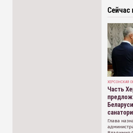
Сейчас 
ХЕРСОНСКАЯ О
Часть Хе
предлож
Беларуси
санатор
Глава назн
администр
Владимир С