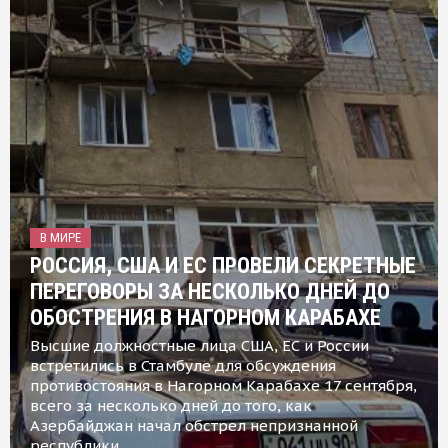
В МИРЕ
РОССИЯ, США И ЕС ПРОВЕЛИ СЕКРЕТНЫЕ
ПЕРЕГОВОРЫ ЗА НЕСКОЛЬКО ДНЕЙ ДО
ОБОСТРЕНИЯ В НАГОРНОМ КАРАБАХЕ
Высшие должностные лица США, ЕС и России
встретились в Стамбуле для обсуждения
противостояния в Нагорном Карабахе 17 сентября,
всего за несколько дней до того, как
Азербайджан начал обстрел непризнанной
республики