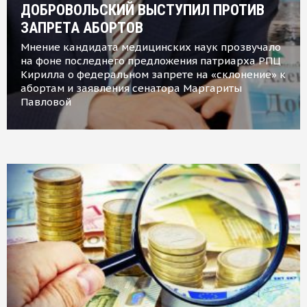
ДОБРОВОЛЬСКИЙ ВЫСТУПИЛ ПРОТИВ
ЗАПРЕТА АБОРТОВ
Мнение кандидата медицинских наук прозвучало
на фоне последнего предложения патриарха РПЦ
Кирилла о федеральном запрете на «склонение» к
абортам и заявления сенатора Маргариты
Павловой