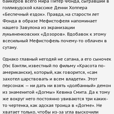
байкеров всего мира Питер Фонда, сыгравший в
голливуд­ской классике Денни Хоппера
«Беспечный ездок». Правда, на старости лет
Фонда в образе Мефистофеля напоминает
нашего Завулона из экранизации
лукьяненковских «Дозоров». Вдобавок к этому
всесильный Мефистофель почему-то облачен в
сутану.
Однако главный негодяй не сатана, а его сыночек
(Уэс Бэнтли, известный по фильму «Красота по-
американски), который, как говорится, «сам
захотел царствовать и всем владети». Этот
персонаж — ни дать ни взять «долбанный» демон
из знаменитой «Догмы» Кевина Смита. Да к тому
же вокруг него постоянно увиваются три каких-
то чертенка, как адская троица в «Догме». Не
хватает только, чтобы из-за угла выскочили