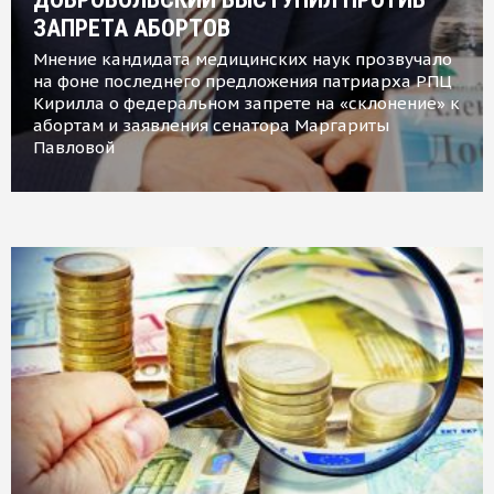
ЗАПРЕТА АБОРТОВ
Мнение кандидата медицинских наук прозвучало
на фоне последнего предложения патриарха РПЦ
Кирилла о федеральном запрете на «склонение» к
абортам и заявления сенатора Маргариты
Павловой