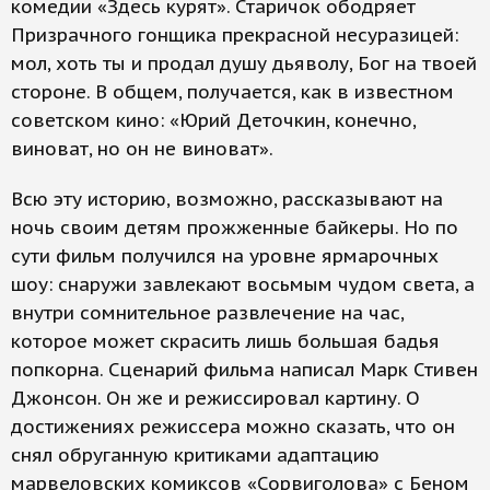
комедии «Здесь курят». Старичок ободряет
Призрачного гонщика прекрасной несуразицей:
мол, хоть ты и продал душу дьяволу, Бог на твоей
стороне. В общем, получается, как в известном
советском кино: «Юрий Деточкин, конечно,
виноват, но он не виноват».
Всю эту историю, возможно, рассказывают на
ночь своим детям прожженные байкеры. Но по
сути фильм получился на уровне ярмарочных
шоу: снаружи завлекают восьмым чудом света, а
внутри сомнительное развлечение на час,
которое может скрасить лишь большая бадья
попкорна. Сценарий фильма написал Марк Стивен
Джонсон. Он же и режиссировал картину. О
достижениях режиссера можно сказать, что он
снял обруганную критиками адаптацию
марвеловских комиксов «Сорвиголова» с Беном