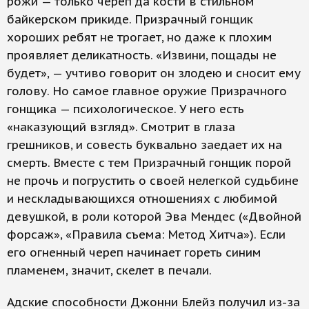
рожи — только череп да кости в стильном
байкерском прикиде. Призрачный гонщик
хороших ребят не трогает, но даже к плохим
проявляет деликатность. «Извини, пощады не
будет», — учтиво говорит он злодею и сносит ему
голову. Но самое главное оружие Призрачного
гонщика — психологическое. У него есть
«наказующий взгляд». Смотрит в глаза
грешников, и совесть буквально заедает их на
смерть. Вместе с тем Призрачный гонщик порой
не прочь и погрустить о своей нелегкой судьбине
и нескладывающихся отношениях с любимой
девушкой, в роли которой Эва Мендес («Двойной
форсаж», «Правила съема: Метод Хитча»). Если
его огненный череп начинает гореть синим
пламенем, значит, скелет в печали.
Адские способности Джонни Блейз получил из-за