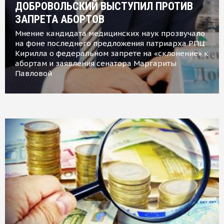
ДОБРОВОЛЬСКИЙ ВЫСТУПИЛ ПРОТИВ
ЗАПРЕТА АБОРТОВ
Мнение кандидата медицинских наук прозвучало
на фоне последнего предложения патриарха РПЦ
Кирилла о федеральном запрете на «склонение» к
абортам и заявления сенатора Маргариты
Павловой