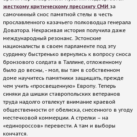
жесткому критическому прессингу СМИ
за
самочинный снос памятной стелы в честь
прославленного казачьего полководца генерала
Доватора. Некрасивая история получила даже
международный резонанс. Эстонские
националисты в своем парламенте под эту
сурдинку быстренько вернулись к вопросу сноса
бронзового солдата в Таллине, отложенному
было до весны, - мол, вы там в собственном
доме научитесь памятники защищать, прежде
чем учить «просвещенную» Европу. Теперь
синяки да шишки ставропольских ветеранов
труда надолго отвлекут внимание краевой
общественности от обелиска, снесенного в угоду
местечковой коммерции. А стрелки – на
«единороссов» перевести. А там и выборы
кончатся.