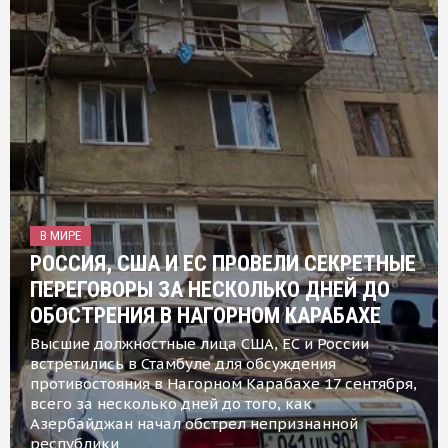
В МИРЕ
РОССИЯ, США И ЕС ПРОВЕЛИ СЕКРЕТНЫЕ
ПЕРЕГОВОРЫ ЗА НЕСКОЛЬКО ДНЕЙ ДО
ОБОСТРЕНИЯ В НАГОРНОМ КАРАБАХЕ
Высшие должностные лица США, ЕС и России
встретились в Стамбуле для обсуждения
противостояния в Нагорном Карабахе 17 сентября,
всего за несколько дней до того, как
Азербайджан начал обстрел непризнанной
республики