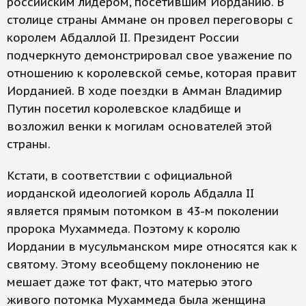
российским лидером, посетившим Иорданию. В
столице страны Аммане он провел переговоры с
королем Абдаллой II. Президент России
подчеркнуто демонстрировал свое уважение по
отношению к королевской семье, которая правит
Иорданией. В ходе поездки в Амман Владимир
Путин посетил королевское кладбище и
возложил венки к могилам основателей этой
страны.
Кстати, в соответствии с официальной
иорданской идеологией король Абдалла II
является прямым потомком в 43-м поколении
пророка Мухаммеда. Поэтому к королю
Иордании в мусульманском мире относятся как к
святому. Этому всеобщему поклонению не
мешает даже тот факт, что матерью этого
живого потомка Мухаммеда была женщина