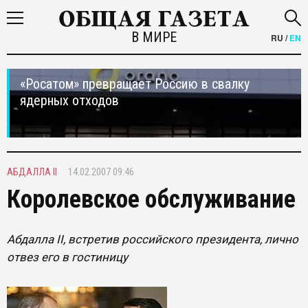
В МИРЕ
RU
/
EN
«Росатом» превращает Россию в свалку
ядерных отходов
АБДАЛЛА II
14.02.2007 09:46
Королевское обслуживание
Абдалла II, встретив российского президента, лично
отвез его в гостиницу