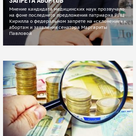
ЗАПРЕТА АБОРТОВ
Мнение кандидата медицинских наук прозвучало
на фоне последнего предложения патриарха РПЦ
Кирилла о федеральном запрете на «склонение» к
абортам и заявления сенатора Маргариты
Павловой