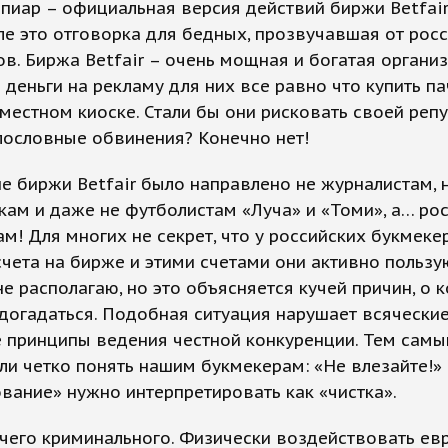
иар – официальная версия действий биржи Betfair
е это отговорка для бедных, прозвучавшая от рос
в. Биржа Betfair – очень мощная и богатая организ
 деньги на рекламу для них все равно что купить па
 местном киоске. Стали бы они рисковать своей реп
лословные обвинения? Конечно нет!
 биржи Betfair было направлено не журналистам, 
ам и даже не футболистам «Луча» и «Томи», а… ро
м! Для многих не секрет, что у российских букмеке
чета на бирже и этими счетами они активно пользу
е располагаю, но это объясняется кучей причин, о 
догадаться. Подобная ситуация нарушает всячески
 принципы ведения честной конкуренции. Тем самы
али четко понять нашим букмекерам: «Не влезайте!»
вание» нужно интерпретировать как «чистка».
ичего криминального. Физически воздействовать е