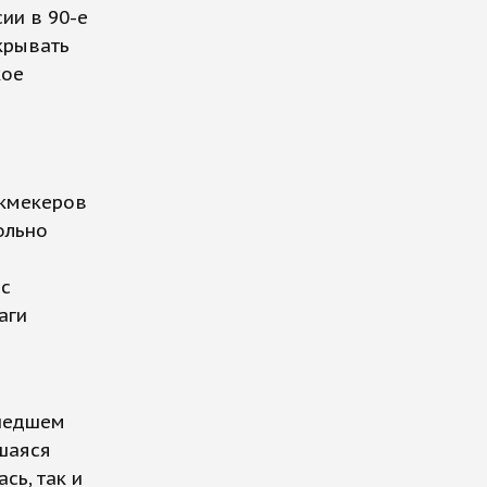
сии в 90-е
крывать
кое
укмекеров
ольно
я
 с
аги
ошедшем
вшаяся
сь, так и