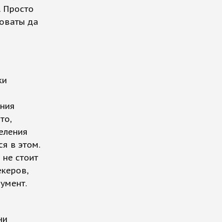
. Просто
коваты да
ки
ения
то,
деления
я в этом.
 не стоит
керов,
умент.
ни