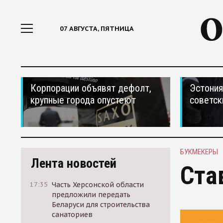
07 АВГУСТА, ПЯТНИЦА
Корпорации объявят дефолт,
Эстония
крупные города опустеют
советск
БУКМЕКЕРЫ
Лента новостей
Ста
17:35
Часть Херсонской области
предложили передать
Беларуси для строительства
санаториев