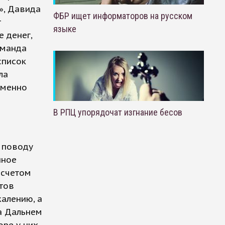
», Давида
ФБР ищет информаторов на русском
т
языке
е денег,
оманда
список
ла
зменно
В РПЦ упорядочат изгнание бесов
о поводу
нное
 счетом
нтов
жалению, а
а Дальнем