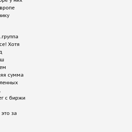
оре у них
Европе
нику
.группа
се! Хотя
д
аш
дем
няя сумма
вленных
,
ег с биржи
 это за