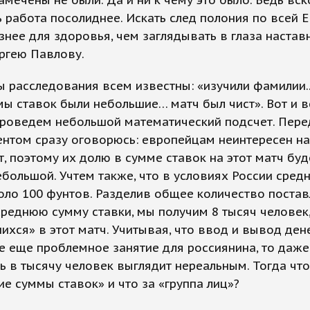
амечены не были. Да и ни к чему это было. Ведь вск
 работа посолиднее. Искать след полония по всей 
знее для здоровья, чем заглядывать в глаза настав
ргею Павлову.
ы расследования всем известны: «изучили фамилии..
ы ставок были небольшие… матч был чист». Вот и в
проведем небольшой математический подсчет. Пере
ентом сразу оговорюсь: европейцам неинтересен н
, поэтому их долю в сумме ставок на этот матч бу
ебольшой. Учтем также, что в условиях России сред
оло 100 фунтов. Разделив общее количество поста
среднюю сумму ставки, мы получим 8 тысяч человек
хся» в этот матч. Учитывая, что ввод и вывод ден
се еще проблемное занятие для россиянина, то даже
ь в тысячу человек выглядит нереальным. Тогда что
е суммы ставок» и что за «группа лиц»?