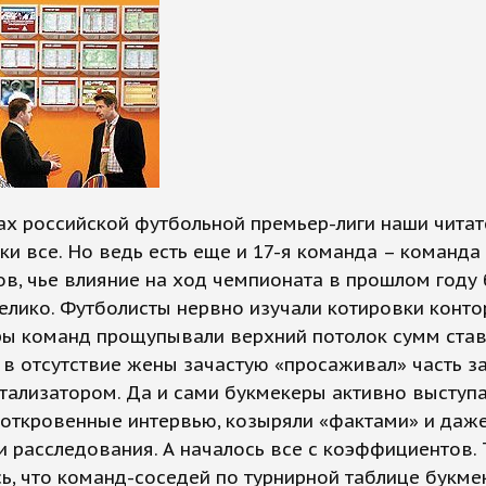
ах российской футбольной премьер-лиги наши читат
ки все. Но ведь есть еще и 17-я команда – команда
в, чье влияние на ход чемпионата в прошлом году 
елико. Футболисты нервно изучали котировки конто
ы команд прощупывали верхний потолок сумм став
в отсутствие жены зачастую «просаживал» часть за
отализатором. Да и сами букмекеры активно выступ
 откровенные интервью, козыряли «фактами» и даж
 расследования. А началось все с коэффициентов. 
ь, что команд-соседей по турнирной таблице букм