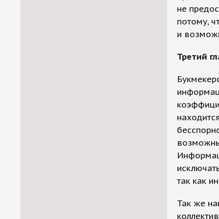
не предос
потому, ч
и возможн
Третий гл
Букмекер
информаци
коэффицие
находится
бесспорно
возможны
Информаци
исключать
так как и
Так же н
коллектив