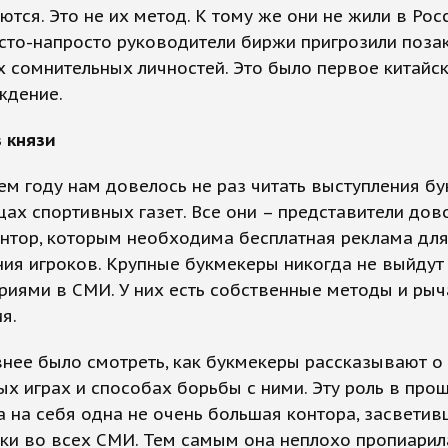
ются. Это не их метод. К тому же они не жили в Рос
сто-напросто руководители биржи пригрозили поза
х сомнительных личностей. Это было первое китайс
ждение.
в князи
м году нам довелось не раз читать выступления б
цах спортивных газет. Все они – представители дов
нтор, которым необходима бесплатная реклама дл
ия игроков. Крупные букмекеры никогда не выйдут
иями в СМИ. У них есть собственные методы и рыч
я.
нее было смотреть, как букмекеры рассказывают о
х играх и способах борьбы с ними. Эту роль в пр
а на себя одна не очень большая контора, засвети
ки во всех СМИ. Тем самым она неплохо пропиарила