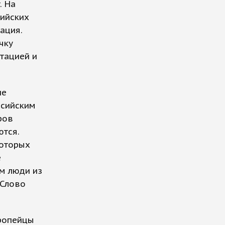
. На
сийских
ация.
чку
утацией и
не
ссийским
ров
ются.
которых
е
м люди из
 Слово
вропейцы