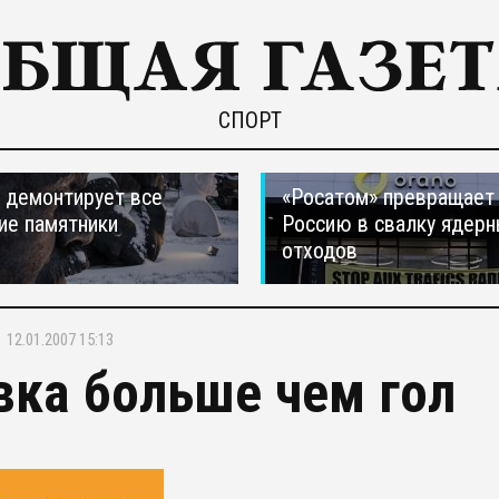
СПОРТ
 демонтирует все
«Росатом» превращает
ие памятники
Россию в свалку ядер
отходов
12.01.2007 15:13
вка больше чем гол