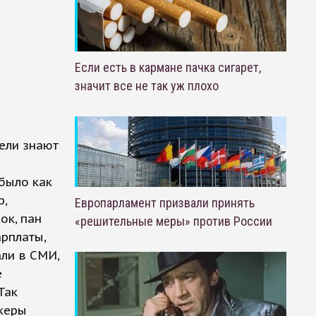
Если есть в кармане пачка сигарет,
значит все не так уж плохо
ели знают
было как
р,
Европарламент призвали принять
ок, пан
«решительные меры» против России
рплаты,
али в СМИ,
е
Так
екеры