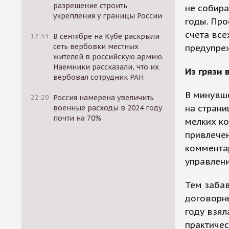
разрешение строить
не собира
укрепления у границы России
годы. Про
счета все
12:53
В сентябре на Кубе раскрыли
сеть вербовки местных
предупре
жителей в российскую армию.
Наемники рассказали, что их
Из грязи 
вербовал сотрудник РАН
В минувше
22:20
Россия намерена увеличить
на страни
военные расходы в 2024 году
почти на 70%
мелких ко
привлечен
комментар
управлени
Тем забав
договорны
году взял
практичес