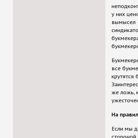
неподконт
у них цен
вымысел 
синдикато
букмекер
букмекер
Букмекерс
все букме
крутятся 
Заинтерес
же ложь, 
ужесточен
На прави
Если мы д
стороной 