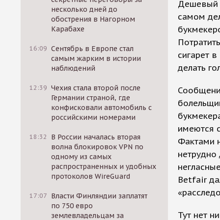
Дешевый п
несколько дней до
самом дел
обострения в Нагорном
букмекеро
Карабахе
Потратить
16:09
Сентябрь в Европе стал
сигарет в
самым жарким в истории
делать го
наблюдений
12:39
Чехия стала второй после
Сообщение
Германии страной, где
болельщик
конфисковали автомобиль с
букмекера
российскими номерами
имеются с
18:32
В России началась вторая
Фактами н
волна блокировок VPN по
нетрудно 
одному из самых
негласные
распространенных и удобных
протоколов WireGuard
Betfair д
«расследо
17:07
Власти Финляндии заплатят
по 750 евро
Тут нет н
землевладельцам за