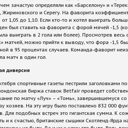
чем зачастую определяли как «Барселону» и «Терек
, Жириновского и Серегу. На фаворита коэффициен
 от 1,05 до 1,10. Если кто-то и хотел выиграть больш
ен был ставить на фаворита с форой мячей -1,5 (к
ла выиграть в 2 гола или более). Просмотрев весь 
» матчей, можно прийти к выводу, что фора -1,5 бы
ной в 95 процентах случаев. Команда-фаворит неи
а матч в один гол.
ая диверсия
ктября спортивные газеты пестрили заголовками п
 лондонская биржа ставок Betfair проведет собстве
ание по матчу «Луч» – «Томь», завершившемуся со
ьзу хозяев. На эту игру было поставлено 832 000 фу
в. Для подобных встреч это гигантская сумма. К со
ь и к счастью, британские сыщики Скотленд-Ярда н