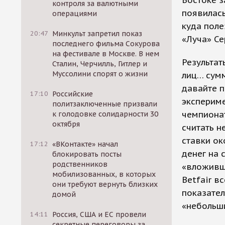
Востоке з
контроля за валютными
появилась
операциями
куда поле
20:47
Минкульт запретил показ
«Луча» Се
последнего фильма Сокурова
на фестивале в Москве. В нем
Результат
Сталин, Черчилль, Гитлер и
Муссолини спорят о жизни
лиц… сумм
давайте 
17:10
Российские
эксперим
политзаключенные призвали
чемпионат
к голодовке солидарности 30
октября
считать н
ставки ок
17:12
«ВКонтакте» начал
денег на 
блокировать посты
родственников
«вложивши
мобилизованных, в которых
Betfair в
они требуют вернуть близких
показател
домой
«небольши
14:11
Россия, США и ЕС провели
секретные переговоры за