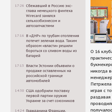
17:26
Сбежавший в Россию экс-
глава немецкого финтеха
Wirecard занялся
сельхозбизнесом и
автозапчастями
17:16
В «ДНР» по трубам отопления
потечет зеленая вода. Таким
образом «власти» решили
бороться со сливом воды из
О 16 клуб
батарей
практичес
букмекеро
17:13
Власти Эстонии объявили о
никогда в
продаже оставленных на
российской границе
менеджер
автомобилей
Петржела 
играя с т
14:30
США одобрили поставку
первой партии оружия
раздавая
Украине за счет союзников
проводили
получалос
14:24
Гражданина Франции,