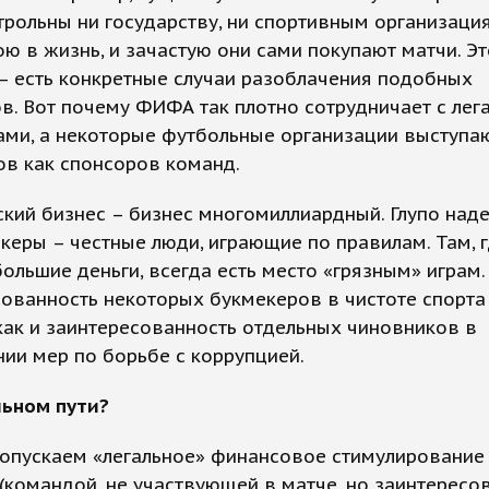
рольны ни государству, ни спортивным организация
ою в жизнь, и зачастую они сами покупают матчи. Э
– есть конкретные случаи разоблачения подобных
в. Вот почему ФИФА так плотно сотрудничает с ле
ами, а некоторые футбольные организации выступа
ов как спонсоров команд.
кий бизнес – бизнес многомиллиардный. Глупо наде
керы – честные люди, играющие по правилам. Там, 
большие деньги, всегда есть место «грязным» играм.
ованность некоторых букмекеров в чистоте спорта 
как и заинтересованность отдельных чиновников в
ии мер по борьбе с коррупцией.
льном пути?
опускаем «легальное» финансовое стимулирование 
(командой, не участвующей в матче, но заинтересо