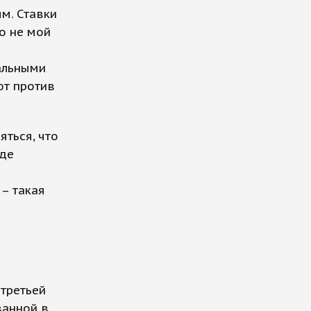
м. Ставки
то не мой
гальными
ют против
яться, что
где
– такая
третьей
ванной в