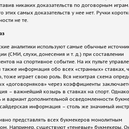
тавив никаких доказательств по договорным играм
то этих самых доказательств у нее нет. Ручки корот
ости не те.
аз
ские аналитики используют самые обычные источни
и (СМИ, слухи, донесения и т. д.) при составлении
нтов на спортивное событие. На их пульте управл
 также информация обо всех «странных» ставках, ч
, тоже играет свою роль. Вся нехитрая схема опре
х «договорняков» через коэффициенты заключаетс
я – важнейший козырь в ставках на спорт. Однако
 и вариант дополнительной осведомленности букме
нсайдерская информация – столь же значимый инстр
аивно представлять всех букмекеров монолитным
ом. Например, существуют «теневые» букмекеры. О