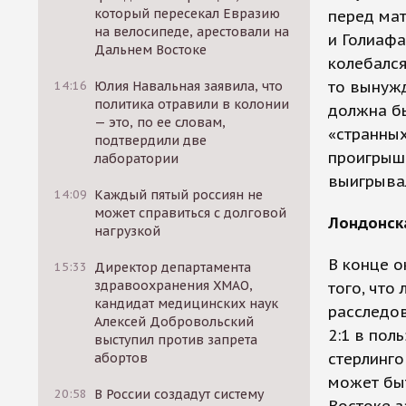
который пересекал Евразию
перед мат
на велосипеде, арестовали на
и Голиафа
Дальнем Востоке
колебался
то вынужд
14:16
Юлия Навальная заявила, что
политика отравили в колонии
должна бы
— это, по ее словам,
«странных
подтвердили две
проигрыш
лаборатории
выигрывал
14:09
Каждый пятый россиян не
может справиться с долговой
Лондонск
нагрузкой
В конце о
15:33
Директор департамента
здравоохранения ХМАО,
того, что
кандидат медицинских наук
расследов
Алексей Добровольский
2:1 в пол
выступил против запрета
стерлинго
абортов
может быт
20:58
В России создадут систему