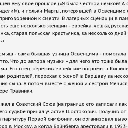
ей ему свое прошлое («Я была честной немкой! А 
идели!»), и польки Марты, потерявшей в Освенциме 
приговоренной к смерти. В лагерных сценах (и в па
есть еще несколько женщин - еврейка, чешка, русска
ка, старая польская крестьянка, за несколько дне
га.
смыш - сама бывшая узница Освенцима - помогала 
тто. Что до автора музыки - для него это тоже была
ма. Его отец, пережив еврейские погромы в Кишин
ам родителей, переехал с женой в Варшаву за неск
ия сына. А потом вместе с женой и сестрой Мечисл
ере Травники.
ал в Советский Союз (на границе его записали как
 его судьбе принял участие Шостакович. Получив от
 партитуру Первой симфонии, он организовал вызо
ра в Москву, а когда Вайнберга арестовали в 1953-