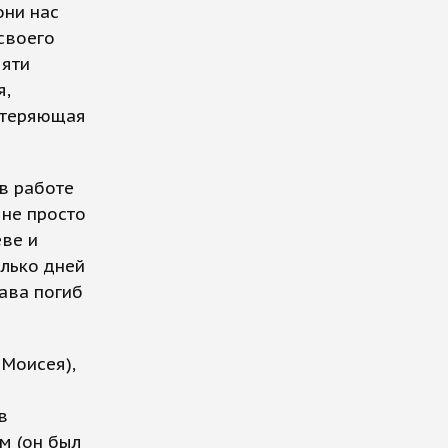
они нас
своего
мяти
я,
й теряющая
в работе
 не просто
еве и
олько дней
ава погиб
 Моисея),
в
м (он был