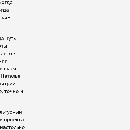
когда
огда
ские
а чуть
оты
кантов.
нии
лишком
 Наталья
митрий
, точно и
ультурный
в проекта
 настолько