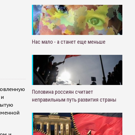
Нас мало - а станет еще меньше
товленную
Половина россиян считает
 и
неправильным путь развития страны
бытую
именной
мом и