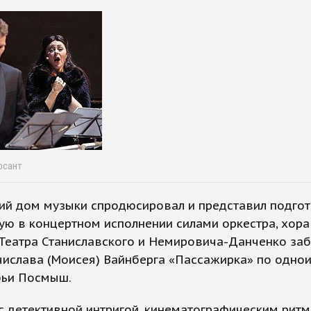
рсант
ий дом музыки спродюсировал и представил подго
ую в концертном исполнении силами оркестра, хора
 Театра Станиславского и Немировича-Данченко за
числава (Моисея) Вайнберга «Пассажирка» по одно
фьи Посмыш.
с детективной интригой, кинематографическим рит