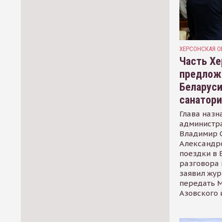
ХЕРСОНСКАЯ О
Часть Хе
предлож
Беларуси
санатор
Глава назн
администр
Владимир С
Александр
поездки в 
разговора 
заявил жур
передать М
Азовского 