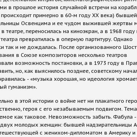
и в прошлое история случайной встречи на корабл
 происходит примерно в 60-м году XX века) бывшей
ельницы Освенцима и ее чудом выжившей жертвы 
 в театре, переносилась на киноэкран, а в 1968 году
театра превратилась в оперную партитуру. Однако
и так и не дождалась. После организованного Шос
вания в Союзе композиторов несколько театров
вали возможность постановки, а в 1973 году в Пра
авить, но, как выяснилось позднее, советскому нача
нравилась - «музыка хорошая, но идеология хромает
ый гуманизм».
льно в этой истории о войне нет ни плакатного геро
ственно, героя с его незабываемым подвигом. Тема
мое как таковое. Невозможность забыть. Фабула -
 двух молодых женщин: бывшей надзирательницы 
утешествующей с женихом-дипломатом в Америку и