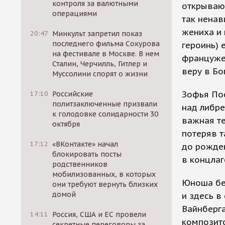
контроля за валютными
открывающ
операциями
так ненав
жениха и 
20:47
Минкульт запретил показ
последнего фильма Сокурова
героинь) 
на фестивале в Москве. В нем
францужен
Сталин, Черчилль, Гитлер и
веру в Бо
Муссолини спорят о жизни
Зофья По
17:10
Российские
политзаключенные призвали
над либре
к голодовке солидарности 30
важная те
октября
потеряв т
17:12
«ВКонтакте» начал
до рожден
блокировать посты
в концлаг
родственников
мобилизованных, в которых
Юноша беж
они требуют вернуть близких
домой
и здесь в
Вайнберга
14:11
Россия, США и ЕС провели
композито
секретные переговоры за