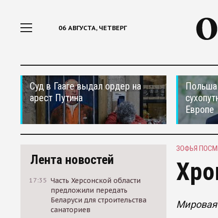
06 АВГУСТА, ЧЕТВЕРГ
Суд в Гааге выдал ордер на
Польша 
арест Путина
сухопут
Европе
ЗОФЬЯ ПОС
Лента новостей
Хро
17:35
Часть Херсонской области
предложили передать
Беларуси для строительства
Мировая
санаториев