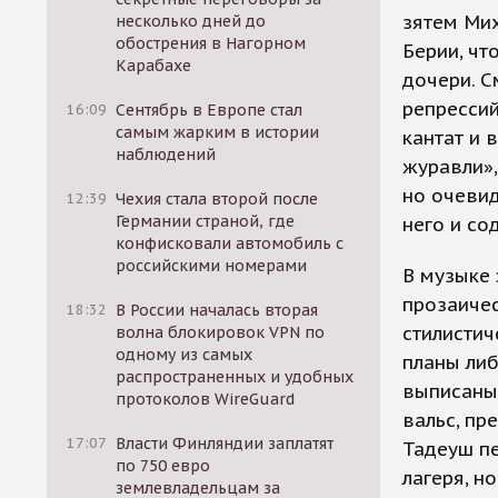
зятем Мих
несколько дней до
обострения в Нагорном
Берии, чт
Карабахе
дочери. С
репрессий
16:09
Сентябрь в Европе стал
самым жарким в истории
кантат и 
наблюдений
журавли»,
но очевид
12:39
Чехия стала второй после
Германии страной, где
него и со
конфисковали автомобиль с
российскими номерами
В музыке
прозаичес
18:32
В России началась вторая
стилисти
волна блокировок VPN по
одному из самых
планы либ
распространенных и удобных
выписаны 
протоколов WireGuard
вальс, пр
17:07
Власти Финляндии заплатят
Тадеуш п
по 750 евро
лагеря, н
землевладельцам за