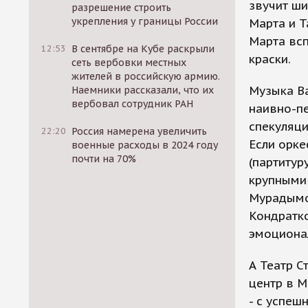
звучит ши
разрешение строить
укрепления у границы России
Марта и Т
Марта всп
12:53
В сентябре на Кубе раскрыли
краски.
сеть вербовки местных
жителей в российскую армию.
Музыка Ва
Наемники рассказали, что их
вербовал сотрудник РАН
наивно-пе
спекуляци
22:20
Россия намерена увеличить
Если орке
военные расходы в 2024 году
почти на 70%
(партитур
крупными 
Мурадымов
Кондратко
эмоциона
А Театр С
центр в М
- с успеш