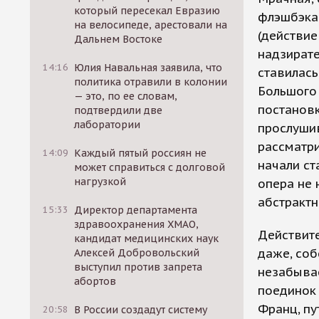
который пересекал Евразию
флэшбэкам
на велосипеде, арестовали на
(действие
Дальнем Востоке
надзират
14:16
Юлия Навальная заявила, что
ставилась
политика отравили в колонии
Большого 
— это, по ее словам,
постановк
подтвердили две
лаборатории
прослуши
рассматри
14:09
Каждый пятый россиян не
начали ст
может справиться с долговой
нагрузкой
опера не 
абстрактн
15:33
Директор департамента
здравоохранения ХМАО,
Действите
кандидат медицинских наук
даже, соб
Алексей Добровольский
выступил против запрета
незабывае
абортов
поединок
Франц, п
20:58
В России создадут систему