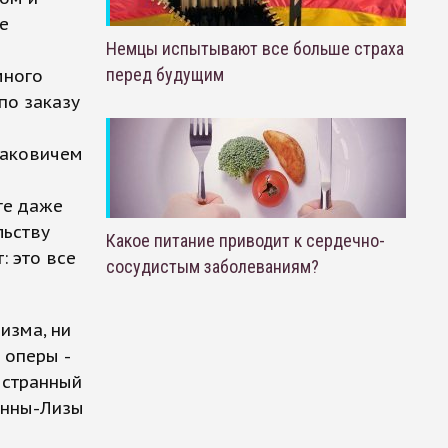
е
Немцы испытывают все больше страха
перед будущим
много
 по заказу
таковичем
ге даже
льству
Какое питание приводит к сердечно-
: это все
сосудистым заболеваниям?
изма, ни
 оперы -
 странный
Анны-Лизы