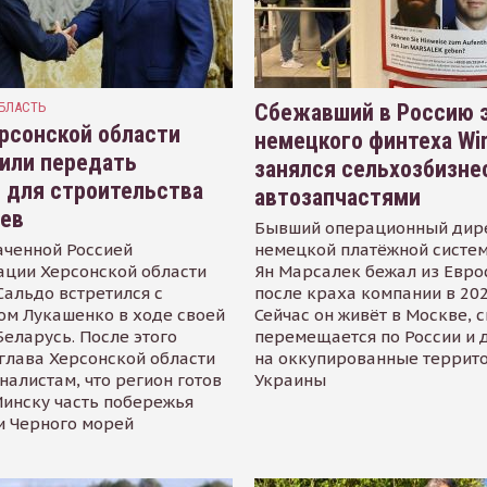
БЛАСТЬ
Сбежавший в Россию э
рсонской области
немецкого финтеха Wi
или передать
занялся сельхозбизне
 для строительства
автозапчастями
иев
Бывший операционный дир
аченной Россией
немецкой платёжной систем
ации Херсонской области
Ян Марсалек бежал из Евр
альдо встретился с
после краха компании в 202
ом Лукашенко в ходе своей
Сейчас он живёт в Москве, 
Беларусь. После этого
перемещается по России и 
глава Херсонской области
на оккупированные террит
налистам, что регион готов
Украины
инску часть побережья
и Черного морей