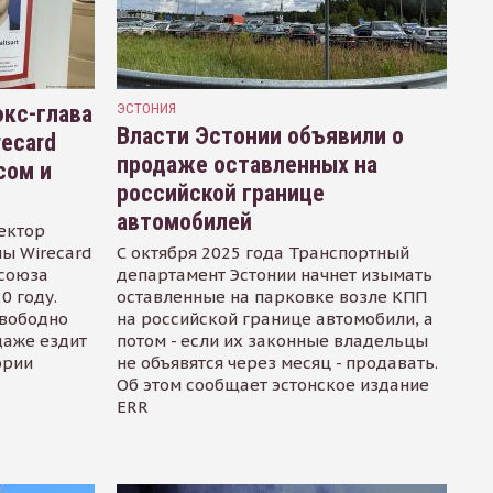
кс-глава
ЭСТОНИЯ
Власти Эстонии объявили о
recard
продаже оставленных на
сом и
российской границе
автомобилей
ектор
ы Wirecard
С октября 2025 года Транспортный
осоюза
департамент Эстонии начнет изымать
0 году.
оставленные на парковке возле КПП
свободно
на российской границе автомобили, а
даже ездит
потом - если их законные владельцы
ории
не объявятся через месяц - продавать.
Об этом сообщает эстонское издание
ERR