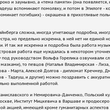
роко и заунывно, а «тема памяти» (она появляется, 
адеуш вспоминают помолвку, и потом в Эпилоге - к
оминает погибших) - окрашена в прихотливые поль
йнберга сложна, иногда угнетающе подробна, иногд
стра, но предельно искренна, в ней нет ни единой н
и. И так же искренна и подробна была работа музы
стровая работа еще нуждалась в некотором уточне
у под руководством Вольфа Горелика озвучивали с
мазками), то певцов (Наталья Владимирская - Лиза,
а - Марта, Алексей Долгов - дипломат Кречмер, Д
в - Тадеуш, и другие) можно поздравить с аккуратно
льно выполненной работой.
таниславского и Немировича-Данченко, Польский к
оскве, Институт Мицкевича в Варшаве и продюсеро
ной акцией, имеющей кроме гуманитарных аспектов