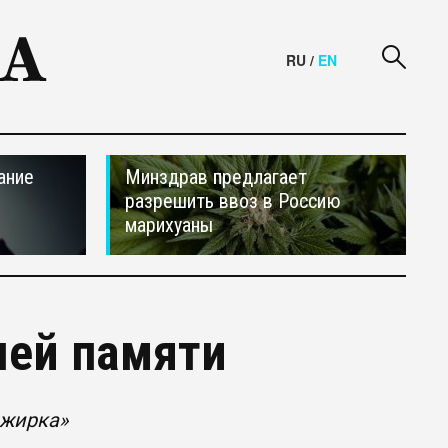
RU
/
EN
ание
Минздрав предлагает
разрешить ввоз в Россию
марихуаны
шей памяти
ажирка»