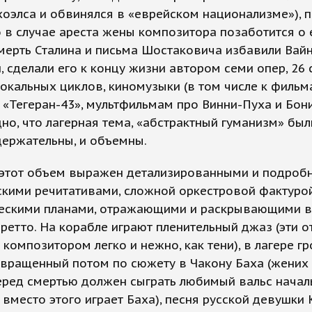
оэлса и обвинялся в «еврейском национализме»), п
о в случае ареста жены композитора позаботится о 
мерть Сталина и письма Шостаковича избавили Вайн
, сделали его к концу жизни автором семи опер, 26
вокальных циклов, киномузыки (в том числе к фильм
 «Тегеран-43», мультфильмам про Винни-Пуха и Бон
но, что лагерная тема, «абстрактный гуманизм» был
держательны, и объемны.
 этот объем выражен детализированными и подроб
кими речитативами, сложной оркестровой фактурой
ческими планами, отражающими и раскрывающими 
ретто. На корабле играют пленительный джаз (эти о
композитором легко и нежно, как тени), в лагере г
евращенный потом по сюжету в Чакону Баха (жених
еред смертью должен сыграть любимый вальс начал
о вместо этого играет Баха), песня русской девушки 