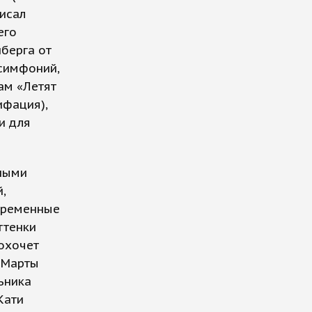
исал
его
берга от
 симфоний,
ам «Летят
ифация),
и для
ными
,
временные
ттенки
рохочет
 Марты
ьника
Кати