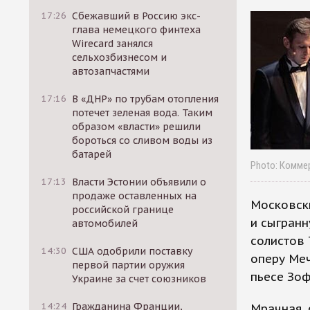
17:26
Сбежавший в Россию экс-
глава немецкого финтеха
Wirecard занялся
сельхозбизнесом и
автозапчастями
17:16
В «ДНР» по трубам отопления
потечет зеленая вода. Таким
образом «власти» решили
бороться со сливом воды из
батарей
Photo: Комме
17:13
Власти Эстонии объявили о
продаже оставленных на
Московск
российской границе
и сыгранн
автомобилей
солистов
14:30
США одобрили поставку
оперу Ме
первой партии оружия
пьесе Зо
Украине за счет союзников
14:24
Гражданина Франции,
Мрачная, 