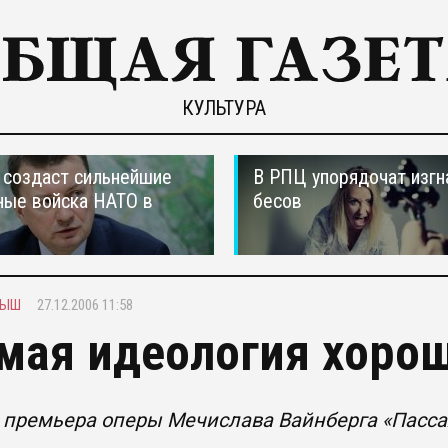
КУЛЬТУРА
создаст сильнейшие
В РПЦ упорядочат изгн
ные войска НАТО в
бесов
МЫШ
27.12.2006 11:58
мая идеология хоро
 премьера оперы Мечислава Вайнберга «Пасс