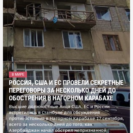
В МИРЕ
РОССИЯ, США И ЕС ПРОВЕЛИ СЕКРЕТНЫЕ
ПЕРЕГОВОРЫ ЗА НЕСКОЛЬКО ДНЕЙ ДО
ОБОСТРЕНИЯ В НАГОРНОМ КАРАБАХЕ
Высшие должностные лица США, ЕС и России
встретились в Стамбуле для обсуждения
противостояния в Нагорном Карабахе 17 сентября,
всего за несколько дней до того, как
Азербайджан начал обстрел непризнанной