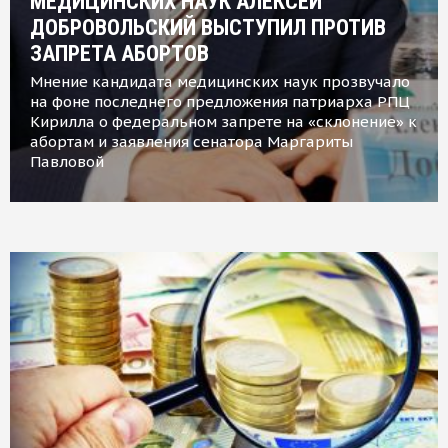
МЕДИЦИНСКИХ НАУК АЛЕКСЕЙ
ДОБРОВОЛЬСКИЙ ВЫСТУПИЛ ПРОТИВ
ЗАПРЕТА АБОРТОВ
Мнение кандидата медицинских наук прозвучало
на фоне последнего предложения патриарха РПЦ
Кирилла о федеральном запрете на «склонение» к
абортам и заявления сенатора Маргариты
Павловой