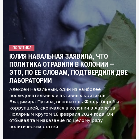
ПОЛИТИКА
ЮЛИЯ НАВАЛЬНАЯ ЗАЯВИЛА, ЧТО
ПОЛИТИКА ОТРАВИЛИ В КОЛОНИИ —
ЭТО, ПО ЕЕ СЛОВАМ, ПОДТВЕРДИЛИ ДВЕ
ЛАБОРАТОРИИ
Алексей Навальный, один из наиболее
последовательных и активных критиков
Владимира Путина, основатель Фонда борьбы с
коррупцией, скончался в колонии в Харпе за
Полярным кругом 16 февраля 2024 года. Он
отбывал там наказание по целому ряду
политических статей