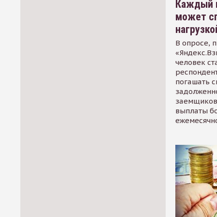
Каждый 
может сп
нагрузко
В опросе, 
«Яндекс.Вз
человек ст
респондент
погашать 
задолженно
заемщиков
выплаты б
ежемесячн