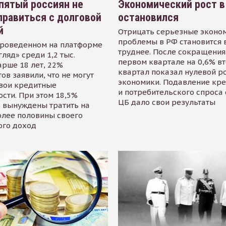
пятый россиян не
Экономический рост в
равиться с долговой
остановился
й
Отрицать серьезные эконо
проблемы в РФ становится 
проведенном на платформе
труднее. После сокращения
гляд» среди 1,2 тыс.
первом квартале на 0,6% в
арше 18 лет, 22%
квартал показал нулевой р
ов заявили, что не могут
экономики. Подавление кр
свои кредитные
и потребительского спроса
сти. При этом 18,5%
ЦБ дало свои результаты
 вынуждены тратить на
олее половины своего
ого доход