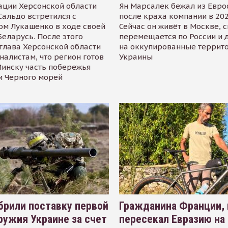
ации Херсонской области
Ян Марсалек бежал из Евр
альдо встретился с
после краха компании в 202
ом Лукашенко в ходе своей
Сейчас он живёт в Москве, 
Беларусь. После этого
перемещается по России и 
глава Херсонской области
на оккупированные террит
налистам, что регион готов
Украины
инску часть побережья
и Черного морей
рили поставку первой
Гражданина Франции,
ружия Украине за счет
пересекал Евразию на