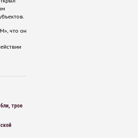
открыл
ым
убъектов.
M», что он
действии
бли, трое
вской