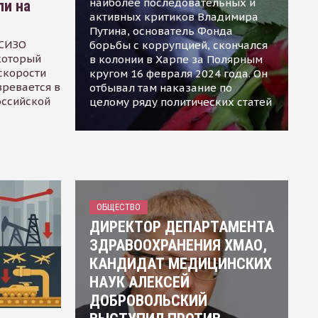
наиболее последовательных и
ли на
активных критиков Владимира
Путина, основатель Фонда
 СИЗО
борьбы с коррупцией, скончался
 который
в колонии в Харпе за Полярным
скорости
кругом 16 февраля 2024 года. Он
зревается в
отбывал там наказание по
оссийской
целому ряду политических статей
ОБЩЕСТВО
ДИРЕКТОР ДЕПАРТАМЕНТА
ЗДРАВООХРАНЕНИЯ ХМАО,
КАНДИДАТ МЕДИЦИНСКИХ
НАУК АЛЕКСЕЙ
ДОБРОВОЛЬСКИЙ