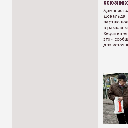
союзник
Администр
Дональда 
партию во
в рамках м
Requirement
этом сообщ
два источн