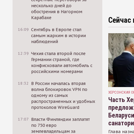
несколько дней до
обострения в Нагорном
Карабахе
Сейчас 
16:09
Сентябрь в Европе стал
самым жарким в истории
наблюдений
12:39
Чехия стала второй после
Германии страной, где
конфисковали автомобиль с
российскими номерами
18:32
В России началась вторая
волна блокировок VPN по
ХЕРСОНСКАЯ О
одному из самых
Часть Хе
распространенных и удобных
предлож
протоколов WireGuard
Беларуси
17:07
Власти Финляндии заплатят
санатор
по 750 евро
Глава назн
землевладельцам за