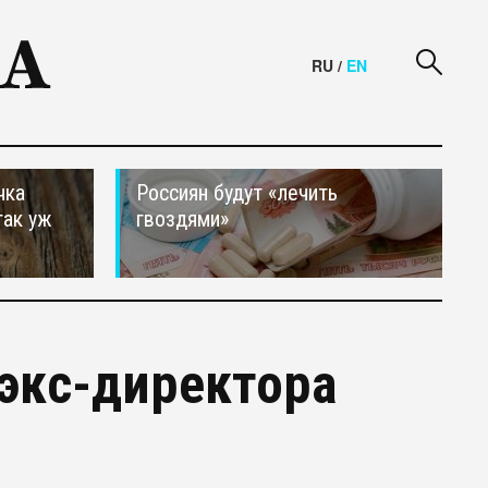
RU
/
EN
чка
Россиян будут «лечить
так уж
гвоздями»
экс-директора