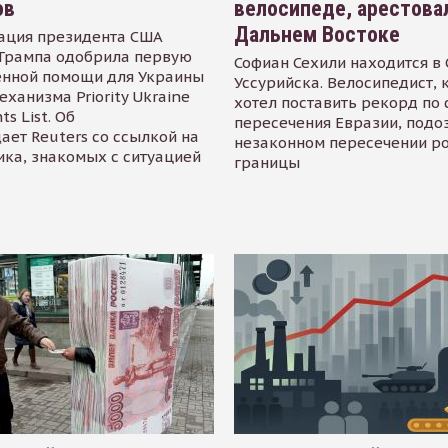
ов
велосипеде, арестова
Дальнем Востоке
ация президента США
Трампа одобрила первую
Софиан Сехили находится в
енной помощи для Украины
Уссурийска. Велосипедист,
еханизма Priority Ukraine
хотел поставить рекорд по 
s List. Об
пересечения Евразии, подо
ает Reuters со ссылкой на
незаконном пересечении р
ика, знакомых с ситуацией
границы