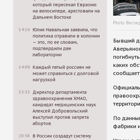
который пересекал Евразию
на велосипеде, арестовали на
Дальнем Востоке
Photo: Вести.
14:16
Юлия Навальная заявила, что
политика отравили в колонии
Бывший д
— это, по ее словам,
Аверьянов
подтвердили две
лаборатории
погибнуть
каких обс
14:09
Каждый пятый россиян не
сообщает
может справиться с долговой
нагрузкой
Официаль
15:33
Директор департамента
правоохра
здравоохранения ХМАО,
территори
кандидат медицинских наук
Алексей Добровольский
выступил против запрета
По данным
абортов
фабрики и
20:58
В России создадут систему