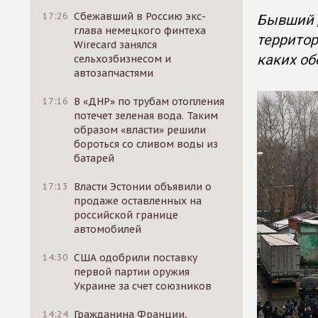
17:26
Сбежавший в Россию экс-
Бывший 
глава немецкого финтеха
территор
Wirecard занялся
каких об
сельхозбизнесом и
автозапчастями
17:16
В «ДНР» по трубам отопления
потечет зеленая вода. Таким
образом «власти» решили
бороться со сливом воды из
батарей
17:13
Власти Эстонии объявили о
продаже оставленных на
российской границе
автомобилей
14:30
США одобрили поставку
первой партии оружия
Украине за счет союзников
14:24
Гражданина Франции,