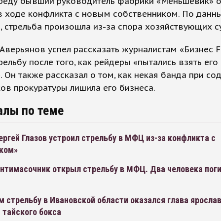
среду бывший руководитель фабрики «Меньшевик» 
в ходе конфликта с новым собственником. По данн
, стрельба произошла из-за спора хозяйствующих с
Аверьянов успел рассказать журналистам «Бизнес F
рельбу после того, как рейдеры «пытались взять его
 Он также рассказал о том, как некая банда при со
ов прокуратуры лишила его бизнеса.
алы по теме
ргей Глазов устроил стрельбу в МФЦ из-за конфликта с
ком»
нтимасочник открыл стрельбу в МФЦ. Два человека поги
 стрельбу в Ивановской области оказался глава яросла
 тайского бокса