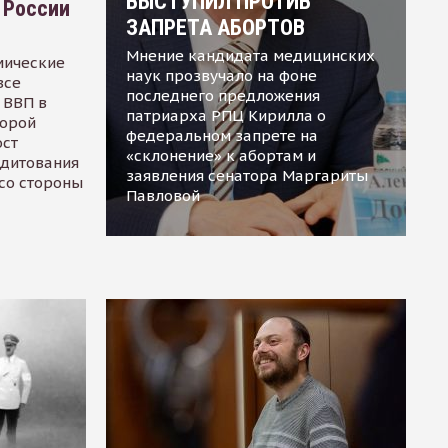
ВЫСТУПИЛ ПРОТИВ
 России
ЗАПРЕТА АБОРТОВ
Мнение кандидата медицинских
мические
наук прозвучало на фоне
все
последнего предложения
 ВВП в
патриарха РПЦ Кирилла о
торой
федеральном запрете на
ост
«склонение» к абортам и
едитования
заявления сенатора Маргариты
 со стороны
Павловой