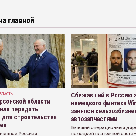
на главной
БЛАСТЬ
Сбежавший в Россию э
рсонской области
немецкого финтеха Wi
или передать
занялся сельхозбизне
 для строительства
автозапчастями
иев
Бывший операционный дир
аченной Россией
немецкой платёжной систем