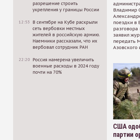
администр
разрешение строить
Владимир С
укрепления у границы России
Александр
поездки в 
12:53
В сентябре на Кубе раскрыли
разговора 
сеть вербовки местных
заявил жур
жителей в российскую армию.
передать М
Наемники рассказали, что их
Азовского 
вербовал сотрудник РАН
22:20
Россия намерена увеличить
военные расходы в 2024 году
почти на 70%
США одоб
партии о