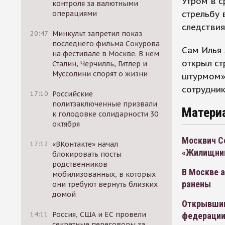
Утром в 
контроля за валютными
стрельбу 
операциями
следствия
20:47
Минкульт запретил показ
последнего фильма Сокурова
Сам Илья 
на фестивале в Москве. В нем
открыл ст
Сталин, Черчилль, Гитлер и
Муссолини спорят о жизни
штурмом».
сотрудник
17:10
Российские
политзаключенные призвали
Матери
к голодовке солидарности 30
октября
Москвич Се
17:12
«ВКонтакте» начал
«Жилищни
блокировать посты
родственников
В Москве а
мобилизованных, в которых
ранены
они требуют вернуть близких
домой
Открывшим
14:11
Россия, США и ЕС провели
федерации
секретные переговоры за