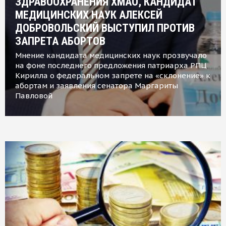
ЗДРАВООХРАНЕНИЯ ХМАО, КАНДИДАТ
МЕДИЦИНСКИХ НАУК АЛЕКСЕЙ
ДОБРОВОЛЬСКИЙ ВЫСТУПИЛ ПРОТИВ
ЗАПРЕТА АБОРТОВ
Мнение кандидата медицинских наук прозвучало
на фоне последнего предложения патриарха РПЦ
Кирилла о федеральном запрете на «склонение» к
абортам и заявления сенатора Маргариты
Павловой