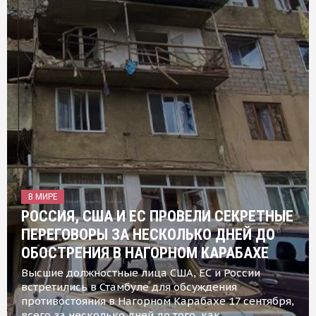
В МИРЕ
РОССИЯ, США И ЕС ПРОВЕЛИ СЕКРЕТНЫЕ
ПЕРЕГОВОРЫ ЗА НЕСКОЛЬКО ДНЕЙ ДО
ОБОСТРЕНИЯ В НАГОРНОМ КАРАБАХЕ
Высшие должностные лица США, ЕС и России
встретились в Стамбуле для обсуждения
противостояния в Нагорном Карабахе 17 сентября,
всего за несколько дней до того, как